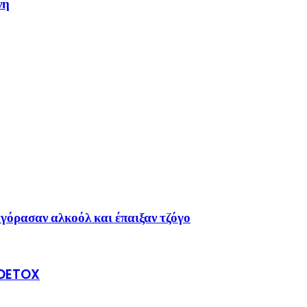
νη
όρασαν αλκοόλ και έπαιξαν τζόγο
 DETOX