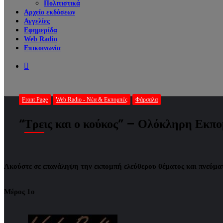
Πολιτιστικά
Αρχείο εκδόσεων
Αγγελίες
Εφημερίδα
Web Radio
Επικοινωνία
Search
for
Front Page
Web Radio - Νέα & Εκπομπές
Φάρσαλα
“Τρεις και ο κούκος” – Ολόκληρη Εκπ
Ακούστε σε επανάληψη την εκπομπή ελεύθερου θέματος και πνεύματ
Μέρος 1ο