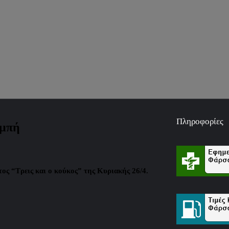
Πληροφορίες
ομπή
ος “Τρεις και ο κούκος” της Κυριακής 26/4.