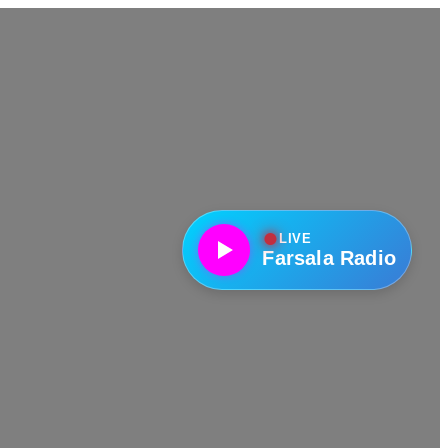
●
LIVE
Farsala Radio