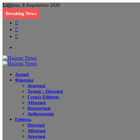
Σάββατο, 8 Αυγούστου 2026
Breaking News
Sidebar
Random
Article
Log
In
Menu
Αρχική
Φάρσαλα
Αγροτικά
Τοπικά – Πολιτικά
Γενικές Ειδήσεις
Αθλητικά
Πολιτιστικά
Αρθρογραφία
Ειδήσεις
Πολιτικά
Αθλητικά
Αγροτικά