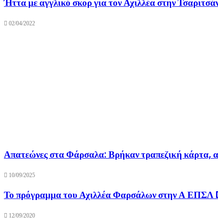
Ήττα με αγγλικό σκορ για τον Αχιλλέα στην Τσαριτσά
02/04/2022
Απατεώνες στα Φάρσαλα: Βρήκαν τραπεζική κάρτα, αγ
10/09/2025
Το πρόγραμμα του Αχιλλέα Φαρσάλων στην Α ΕΠΣΛ
12/09/2020