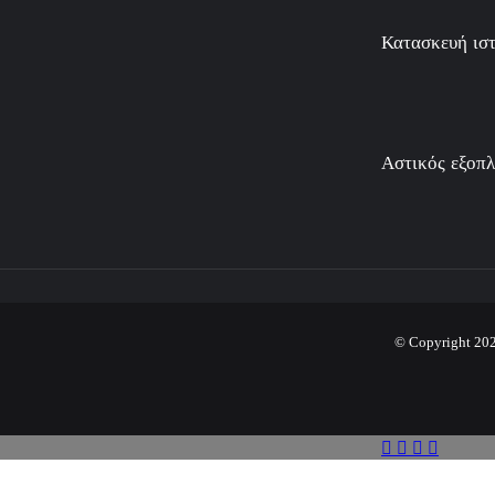
Κατασκευή ιστ
Αστικός εξοπλ
© Copyright 202
Facebook
Twitter
WhatsAp
Viber