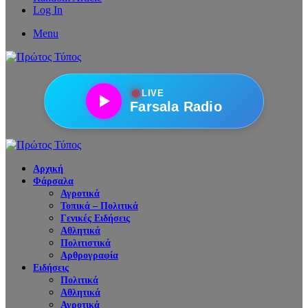
Log In
Menu
●
LIVE
Farsala Radio
Αρχική
Φάρσαλα
Αγροτικά
Τοπικά – Πολιτικά
Γενικές Ειδήσεις
Αθλητικά
Πολιτιστικά
Αρθρογραφία
Ειδήσεις
Πολιτικά
Αθλητικά
Αγροτικά