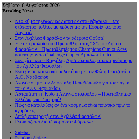
Σάββατο, 8 Αυγούστου 2026
Breaking News
Νέο κύμα τηλεφωνικών απατών στα Φάρσαλα – Στο
στόχαστρο πολίτες με πρόσχημα την Εφορία και τους
Λογιστές
Στον Αχιλλέα Φαρσάλων τα αδέρφια Φούσα!
Έπεσε η αυλαία του Πρωταθλήματος 5Χ5 του Δήμου
Φαρσάλων – Πρωταθλητές του Champions Cup οι Aces
κατέκτησαν το Challenge Cup οι Άμπαλοι United
Συνεχίζει και ο Βαγγέλης Αρσενόπουλος στα κιτρινόμαυρα
του Αχιλλέα Φαρσάλων
Ενισχύεται κάτω από τα δοκάρια με τον Φώτη Γκατζανά ο
Α.Ο. Ναρθακίου
Ανανέωσε με τον Αποστόλη Παπαδόπουλο για τον πάγκο
του ο Α.Ο. Ναρθακίου!
Ασταμάτητη η Κρίστι Αναγνωστοπούλου – Πρωταθλήτρια
Ελλάδας για 15η φορά!
Πώς να καταλάβεις αν ένα κόσμημα είναι ποιοτικό πριν το
αγοράσεις
Διπλή επιστροφή στον Αχιλλέα Φαρσάλων!
Ενοικιάζεται διαμέρισμα στα Φάρσαλα
Sidebar
Random Article