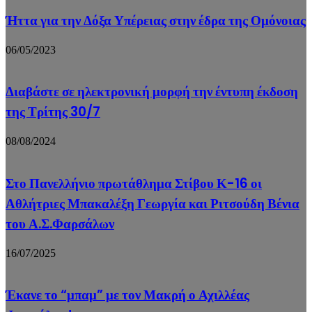
Ήττα για την Δόξα Υπέρειας στην έδρα της Ομόνοιας
06/05/2023
Διαβάστε σε ηλεκτρονική μορφή την έντυπη έκδοση
της Τρίτης 30/7
08/08/2024
Στο Πανελλήνιο πρωτάθλημα Στίβου Κ-16 οι
Αθλήτριες Μπακαλέξη Γεωργία και Ριτσούδη Βένια
του Α.Σ.Φαρσάλων
16/07/2025
Έκανε το “μπαμ” με τον Μακρή ο Αχιλλέας