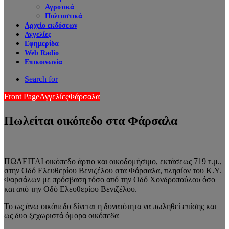
Αγροτικά
Πολιτιστικά
Αρχείο εκδόσεων
Αγγελίες
Εφημερίδα
Web Radio
Επικοινωνία
Search for
Front Page
Αγγελίες
Φάρσαλα
Πωλείται οικόπεδο στα Φάρσαλα
ΠΩΛΕΙΤΑΙ οικόπεδο άρτιο και οικοδομήσιμο, εκτάσεως 719 τ.μ.,
στην Οδό Ελευθερίου Βενιζέλου στα Φάρσαλα, πλησίον του Κ.Υ.
Φαρσάλων με πρόσβαση τόσο από την Οδό Χονδροπούλου όσο
και από την Οδό Ελευθερίου Βενιζέλου.
Το ως άνω οικόπεδo δίνεται η δυνατότητα να πωληθεί επίσης και
ως δυο ξεχωριστά όμορα οικόπεδα