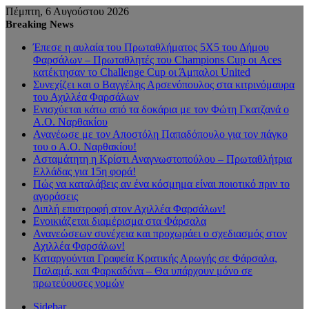
Πέμπτη, 6 Αυγούστου 2026
Breaking News
Έπεσε η αυλαία του Πρωταθλήματος 5Χ5 του Δήμου
Φαρσάλων – Πρωταθλητές του Champions Cup οι Aces
κατέκτησαν το Challenge Cup οι Άμπαλοι United
Συνεχίζει και ο Βαγγέλης Αρσενόπουλος στα κιτρινόμαυρα
του Αχιλλέα Φαρσάλων
Ενισχύεται κάτω από τα δοκάρια με τον Φώτη Γκατζανά ο
Α.Ο. Ναρθακίου
Ανανέωσε με τον Αποστόλη Παπαδόπουλο για τον πάγκο
του ο Α.Ο. Ναρθακίου!
Ασταμάτητη η Κρίστι Αναγνωστοπούλου – Πρωταθλήτρια
Ελλάδας για 15η φορά!
Πώς να καταλάβεις αν ένα κόσμημα είναι ποιοτικό πριν το
αγοράσεις
Διπλή επιστροφή στον Αχιλλέα Φαρσάλων!
Ενοικιάζεται διαμέρισμα στα Φάρσαλα
Ανανεώσεων συνέχεια και προχωράει ο σχεδιασμός στον
Αχιλλέα Φαρσάλων!
Καταργούνται Γραφεία Κρατικής Αρωγής σε Φάρσαλα,
Παλαμά, και Φαρκαδόνα – Θα υπάρχουν μόνο σε
πρωτεύουσες νομών
Sidebar