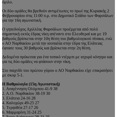
όμιλο.
Οι δύο ομάδες θα βρεθούν αντιμέτωπες το πρωί της Κυριακής 2
Φεβρουαρίου στις 11:00 π.μ. στο Δημοτικό Στάδιο των Φαρσάλων
για την 16η αγωνιστική.
Ο γηπεδούχος Αχιλλέας Φαρσάλων προέρχεται από πολύ
σημαντική εκτός έδρας νίκη απέναντι στο Ελευθεραί και με 19
βαθμούς βρίσκεται στην 10η θέση του βαθμολογικού πίνακα, ενώ
ο ΑΟ Ναρθακίου μετά την ισοπαλία στην έδρα της Ελάτειας
έφτασε τους 30 βαθμούς και βρίσκεται στην 2η θέση.
Δεδομένα πρόκειται για ένα τοπικό ντέρμπι με ισχυρό κίνητρο και
για τις δύο ομάδες να φτάσουν στην νίκη.
Στο παιχνίδι του πρώτου γύρου ο ΑΟ Ναρθακίου είχε επικρατήσει
με σκορ 5-1.
Η Βαθμολογία (15η Αγωνιστική)
1. Αναγέννηση Ολύμπου 41-9 38
2. Α.Ο. Ναρθακίου 38-19 30
3. Ελάτεια 24-16 28
4. Καλοχώρι 49-25 27
5. Τερψιθέα 27-17 26
6. Μαρμαρίνη 31-24 25
7. Άγιοι Ανάργυροι 28-21 25