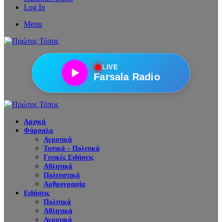
Log In
Menu
●
LIVE
Farsala Radio
Αρχική
Φάρσαλα
Αγροτικά
Τοπικά – Πολιτικά
Γενικές Ειδήσεις
Αθλητικά
Πολιτιστικά
Αρθρογραφία
Ειδήσεις
Πολιτικά
Αθλητικά
Αγροτικά