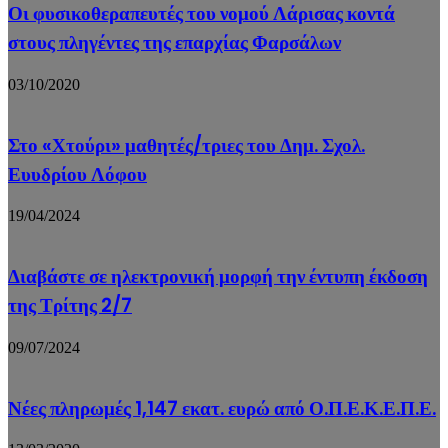
Οι φυσικοθεραπευτές του νομού Λάρισας κοντά
στους πληγέντες της επαρχίας Φαρσάλων
03/10/2020
Στο «Χτούρι» μαθητές/τριες του Δημ. Σχολ.
Ευυδρίου Λόφου
19/04/2024
Διαβάστε σε ηλεκτρονική μορφή την έντυπη έκδοση
της Τρίτης 2/7
09/07/2024
Νέες πληρωμές 1,147 εκατ. ευρώ από Ο.Π.Ε.Κ.Ε.Π.Ε.