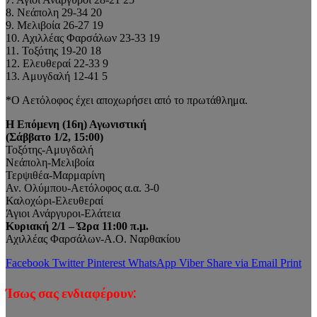
8. Νεάπολη 29-34 20
9. Μελιβοία 26-27 19
10. Αχιλλέας Φαρσάλων 23-33 19
11. Τοξότης 19-20 18
12. Ελευθεραί 22-33 9
13. Αμυγδαλή 12-41 5
*Ο Αετόλοφος έχει αποχωρήσει από το πρωτάθλημα.
Η Επόμενη (16η) Αγωνιστική
(Σάββατο 1/2, 15:00)
Τοξότης-Αμυγδαλή
Νεάπολη-Μελιβοία
Τερψιθέα-Μαρμαρίνη
Αν. Ολύμπου-Αετόλοφος α.α. 3-0
Καλοχώρι-Ελευθεραί
Άγιοι Ανάργυροι-Ελάτεια
Κυριακή 2/1 – Ώρα 11:00 π.μ.
Αχιλλέας Φαρσάλων-Α.Ο. Ναρθακίου
Facebook
Twitter
Pinterest
WhatsApp
Viber
Share via Email
Print
Ίσως σας ενδιαφέρουν: