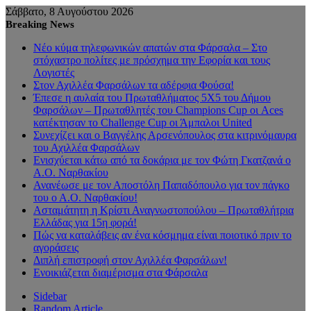
Σάββατο, 8 Αυγούστου 2026
Breaking News
Νέο κύμα τηλεφωνικών απατών στα Φάρσαλα – Στο
στόχαστρο πολίτες με πρόσχημα την Εφορία και τους
Λογιστές
Στον Αχιλλέα Φαρσάλων τα αδέρφια Φούσα!
Έπεσε η αυλαία του Πρωταθλήματος 5Χ5 του Δήμου
Φαρσάλων – Πρωταθλητές του Champions Cup οι Aces
κατέκτησαν το Challenge Cup οι Άμπαλοι United
Συνεχίζει και ο Βαγγέλης Αρσενόπουλος στα κιτρινόμαυρα
του Αχιλλέα Φαρσάλων
Ενισχύεται κάτω από τα δοκάρια με τον Φώτη Γκατζανά ο
Α.Ο. Ναρθακίου
Ανανέωσε με τον Αποστόλη Παπαδόπουλο για τον πάγκο
του ο Α.Ο. Ναρθακίου!
Ασταμάτητη η Κρίστι Αναγνωστοπούλου – Πρωταθλήτρια
Ελλάδας για 15η φορά!
Πώς να καταλάβεις αν ένα κόσμημα είναι ποιοτικό πριν το
αγοράσεις
Διπλή επιστροφή στον Αχιλλέα Φαρσάλων!
Ενοικιάζεται διαμέρισμα στα Φάρσαλα
Sidebar
Random Article