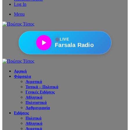
Log In
Menu
●
LIVE
Farsala Radio
Αρχική
Φάρσαλα
Αγροτικά
Τοπικά – Πολιτικά
Γενικές Ειδήσεις
Αθλητικά
Πολιτιστικά
Αρθρογραφία
Ειδήσεις
Πολιτικά
Αθλητικά
Αγροτικά