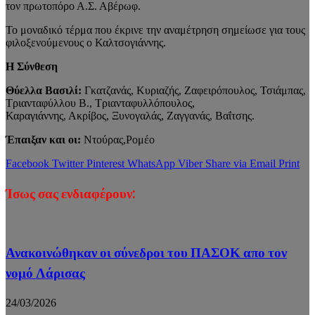
τον πρωτοπόρο Α.Σ. Αβέρωφ.
Το μοναδικό τέρμα που έκρινε την αναμέτρηση σημείωσε για τους
φιλοξενούμενους ο Καλτσογιάννης.
Η Σύνθεση
Θύελλα Βασιλί:
Γκατζανάς, Κυριαζής, Ζαφειρόπουλος, Τσιάμπας,
Τριανταφύλλου Β., Τριανταφυλλόπουλος,
Καραγιάννης, Ακρίβος, Ξυνογαλάς, Ζαγγανάς, Βαΐτσης.
Έπαιξαν και οι:
Ντούρας,Ρομέο
Facebook
Twitter
Pinterest
WhatsApp
Viber
Share via Email
Print
Ίσως σας ενδιαφέρουν:
Ανακοινώθηκαν οι σύνεδροι του ΠΑΣΟΚ απο τον
νομό Λάρισας
24/03/2026