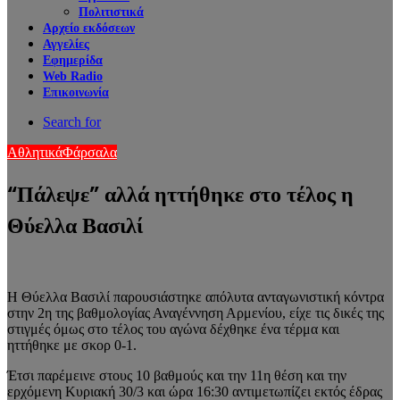
Πολιτιστικά
Αρχείο εκδόσεων
Αγγελίες
Εφημερίδα
Web Radio
Επικοινωνία
Search for
Αθλητικά
Φάρσαλα
“Πάλεψε” αλλά ηττήθηκε στο τέλος η
Θύελλα Βασιλί
Η Θύελλα Βασιλί παρουσιάστηκε απόλυτα ανταγωνιστική κόντρα
στην 2η της βαθμολογίας Αναγέννηση Αρμενίου, είχε τις δικές της
στιγμές όμως στο τέλος του αγώνα δέχθηκε ένα τέρμα και
ηττήθηκε με σκορ 0-1.
Έτσι παρέμεινε στους 10 βαθμούς και την 11η θέση και την
ερχόμενη Κυριακή 30/3 και ώρα 16:30 αντιμετωπίζει εκτός έδρας