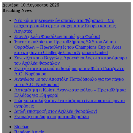
Δευτέρα, 10 Αυγούστου 2026
Breaking News
Νέο κύμα τηλεφωνικών απατών στα Φάρσαλα – Στο
στόχαστρο πολίτες με πρόσχημα την Εφορία και τους
Λογιστές
Στον Αχιλλέα Φαρσάλων τα αδέρφια Φούσα!
Έπεσε η αυλαία του Πρωταθλήματος 5Χ5 του Δήμου
Φαρσάλων – Πρωταθλητές του Champions Cup οι Aces
κατέκτησαν το Challenge Cup οι Άμπαλοι United
Συνεχίζει και ο Βαγγέλης Αρσενόπουλος στα κιτρινόμαυρα
του Αχιλλέα Φαρσάλων
Ενισχύεται κάτω από τα δοκάρια με τον Φώτη Γκατζανά ο
Α.Ο. Ναρθακίου
Ανανέωσε με τον Αποστόλη Παπαδόπουλο για τον πάγκο
του ο Α.Ο. Ναρθακίου!
Ασταμάτητη η Κρίστι Αναγνωστοπούλου – Πρωταθλήτρια
Ελλάδας για 15η φορά!
Πώς να καταλάβεις αν ένα κόσμημα είναι ποιοτικό πριν το
αγοράσεις
Διπλή επιστροφή στον Αχιλλέα Φαρσάλων!
Ενοικιάζεται διαμέρισμα στα Φάρσαλα
Sidebar
Random Article