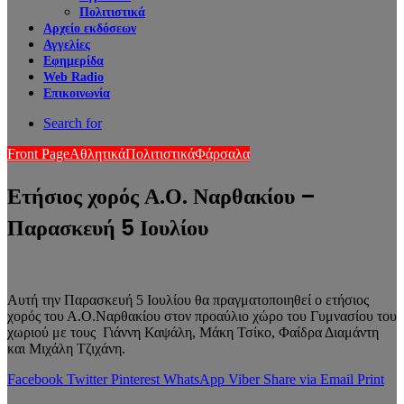
Πολιτιστικά
Αρχείο εκδόσεων
Αγγελίες
Εφημερίδα
Web Radio
Επικοινωνία
Search for
Front Page
Αθλητικά
Πολιτιστικά
Φάρσαλα
Ετήσιος χορός Α.Ο. Ναρθακίου –
Παρασκευή 5 Ιουλίου
Αυτή την Παρασκευή 5 Ιουλίου θα πραγματοποιηθεί ο ετήσιος
χορός του Α.Ο.Ναρθακίου στον προαύλιο χώρο του Γυμνασίου του
χωριού με τους Γιάννη Καψάλη, Μάκη Τσίκο, Φαίδρα Διαμάντη
και Μιχάλη Τζιχάνη.
Facebook
Twitter
Pinterest
WhatsApp
Viber
Share via Email
Print