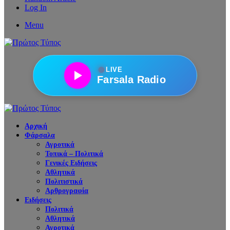
Log In
Menu
●
LIVE
Farsala Radio
Αρχική
Φάρσαλα
Αγροτικά
Τοπικά – Πολιτικά
Γενικές Ειδήσεις
Αθλητικά
Πολιτιστικά
Αρθρογραφία
Ειδήσεις
Πολιτικά
Αθλητικά
Αγροτικά