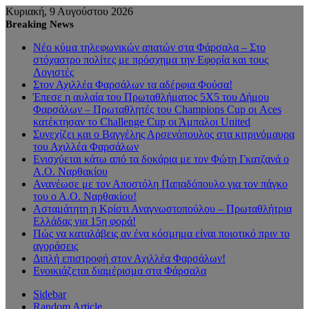
Κυριακή, 9 Αυγούστου 2026
Breaking News
Νέο κύμα τηλεφωνικών απατών στα Φάρσαλα – Στο
στόχαστρο πολίτες με πρόσχημα την Εφορία και τους
Λογιστές
Στον Αχιλλέα Φαρσάλων τα αδέρφια Φούσα!
Έπεσε η αυλαία του Πρωταθλήματος 5Χ5 του Δήμου
Φαρσάλων – Πρωταθλητές του Champions Cup οι Aces
κατέκτησαν το Challenge Cup οι Άμπαλοι United
Συνεχίζει και ο Βαγγέλης Αρσενόπουλος στα κιτρινόμαυρα
του Αχιλλέα Φαρσάλων
Ενισχύεται κάτω από τα δοκάρια με τον Φώτη Γκατζανά ο
Α.Ο. Ναρθακίου
Ανανέωσε με τον Αποστόλη Παπαδόπουλο για τον πάγκο
του ο Α.Ο. Ναρθακίου!
Ασταμάτητη η Κρίστι Αναγνωστοπούλου – Πρωταθλήτρια
Ελλάδας για 15η φορά!
Πώς να καταλάβεις αν ένα κόσμημα είναι ποιοτικό πριν το
αγοράσεις
Διπλή επιστροφή στον Αχιλλέα Φαρσάλων!
Ενοικιάζεται διαμέρισμα στα Φάρσαλα
Sidebar
Random Article