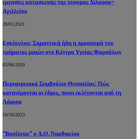
εργασίες κατασκευής της γέφυρας Δίλοφου-
Αχιλλείου
29/01/2021
Εσκίογλου: Σημαντική ήδη η προσφορά του
τμήματος μαιών στο Κέντρο Υγείας Φαρσάλων
05/06/2020
Περιφερειακό Συμβούλιο Θεσσαλίας: Πώς
κατανέμονται οι έδρες, ποιοι εκλέγονται από τη
Λάρισα
16/10/2023
“Βασίλεψε” ο Α.Ο. Ναρθακίου