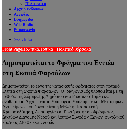
Πολιτιστικά
Αρχείο εκδόσεων
Αγγελίες
Εφημερίδα
Web Radio
Επικοινωνία
Search for
Front Page
Πολιτικά,
Τοπικά - Πολιτικά
Φάρσαλα
Δημοπρατείται το Φράγμα του Ενιπέα
στη Σκοπιά Φαρσάλων
Δημοπρατείται το έργο της κατασκευής φράγματος στoν ποταμό
Ενιπέα στη Σκοπιά Φαρσάλων. Ο διαγωνισμός υλοποιείται με τη
μέθοδο της Σύμπραξης Δημόσιου και Ιδιωτικού Τομέα και
αναθέτουσα Αρχή είναι το Υπουργείο Υποδομών και Μεταφορών.
Αντικείμενο του έργου είναι η Μελέτη, Κατασκευή,
Χρηματοδότηση, Λειτουργία και Συντήρηση του Φράγματος,
Δικτύων Διανομής Νερού και λοιπών Συνοδών Έργων, συνολικού
κόστους 230,07 εκατ. ευρώ.