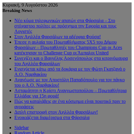
Κυριακή, 9 Αυγούστου 2026
Breaking News
Νέο κύμα τηλεφωνικών απατών στα Φάρσαλα – Στο
στόχαστρο πολίτες με πρόσχημα την Εφορία και τους
Λογιστές
Στον Αχιλλέα Φαρσάλων τα αδέρφια Φούσα!
Έπεσε η αυλαία του Πρωταθλήματος 5Χ5 του Δήμου
Φαρσάλων – Πρωταθλητές του Champions Cup οι Aces
κατέκτησαν το Challenge Cup οι Άμπαλοι United
Συνεχίζει και ο Βαγγέλης Αρσενόπουλος στα κιτρινόμαυρα
του Αχιλλέα Φαρσάλων
Ενισχύεται κάτω από τα δοκάρια με τον Φώτη Γκατζανά ο
Α.Ο. Ναρθακίου
Ανανέωσε με τον Αποστόλη Παπαδόπουλο για τον πάγκο
του ο Α.Ο. Ναρθακίου!
Ασταμάτητη η Κρίστι Αναγνωστοπούλου – Πρωταθλήτρια
Ελλάδας για 15η φορά!
Πώς να καταλάβεις αν ένα κόσμημα είναι ποιοτικό πριν το
αγοράσεις
Διπλή επιστροφή στον Αχιλλέα Φαρσάλων!
Ενοικιάζεται διαμέρισμα στα Φάρσαλα
Sidebar
Random Article