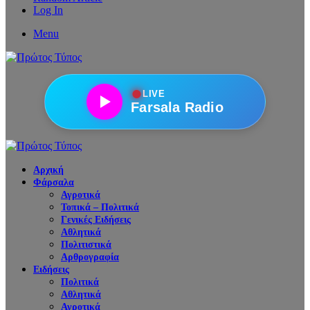
Log In
Menu
●
LIVE
Farsala Radio
Αρχική
Φάρσαλα
Αγροτικά
Τοπικά – Πολιτικά
Γενικές Ειδήσεις
Αθλητικά
Πολιτιστικά
Αρθρογραφία
Ειδήσεις
Πολιτικά
Αθλητικά
Αγροτικά