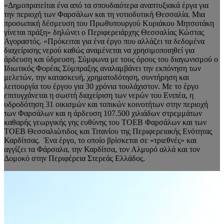
«Δημοπρατείται ένα από τα σπουδαιότερα αναπτυξιακά έργα για
την περιοχή των Φαρσάλων και τη νοτιοδυτική Θεσσαλία. Μια
προσωπική δέσμευση του Πρωθυπουργού Κυριάκου Μητσοτάκη
γίνεται πράξη» δηλώνει ο Περιφερειάρχης Θεσσαλίας Κώστας
Αγοραστός. «Πρόκειται για ένα έργο που αλλάζει τα δεδομένα
διαχείρισης νερού καθώς αναμένεται να χρησιμοποιηθεί για
άρδευση και ύδρευση. Σύμφωνα με τους όρους του διαγωνισμού ο
Ιδιωτικός Φορέας Σύμπραξης αναλαμβάνει την εκπόνηση των
μελετών, την κατασκευή, χρηματοδότηση, συντήρηση και
λειτουργία του έργου για 30 χρόνια τουλάχιστον. Με το έργο
επιτυγχάνεται η σωστή διαχείριση των νερών του Ενιπέα, η
υδροδότηση 31 οικισμών και τοπικών κοινοτήτων στην περιοχή
των Φαρσάλων και η άρδευση 107.500 χιλιάδων στρεμμάτων
καθαρής γεωργικής γης ευθύνης του ΤΟΕΒ Φαρσάλων και των
ΤΟΕΒ Θεσσαλιώτιδος και Τιτανίου της Περιφερειακής Ενότητας
Καρδίτσας. Ένα έργο, το οποίο βρίσκεται σε «τριεθνές» και
αγγίζει τα Φάρσαλα, την Καρδίτσα, τον Αλμυρό αλλά και τον
Δομοκό στην Περιφέρεια Στερεάς Ελλάδος.