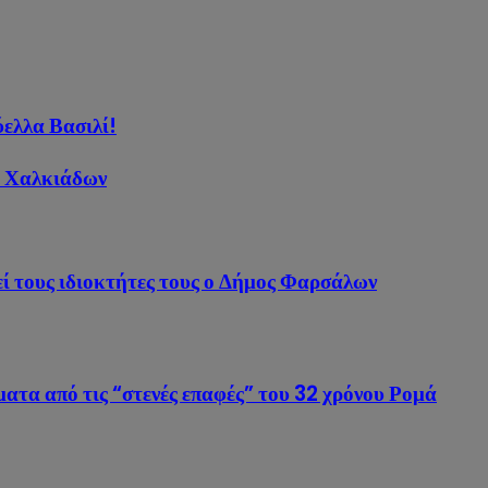
ελλα Βασιλί!
ο Χαλκιάδων
ί τους ιδιοκτήτες τους ο Δήμος Φαρσάλων
ατα από τις “στενές επαφές” του 32 χρόνου Ρομά