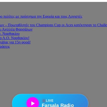
 πολίτες με πρόσχημα την Εφορία και τους Λογιστές
 – Πρωταθλητές του Champions Cup οι Aces κατέκτησαν το Challe
του Αχιλλέα Φαρσάλων
Ο. Ναρθακίου
ο Α.Ο. Ναρθακίου!
άδας για 15η φορά!
οράσεις
●
LIVE
Farsala Radio