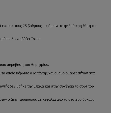
ut έφτασε τους 28 βαθμούς παρέμεινε στην δεύτερη θέση του
τρόπουλο να βάζει “στοπ”.
ς από παράβαση του Δημητρίου.
 το οποίο κέρδισε ο Μπάντης και οι δυο ομάδες πήγαν στα
αντής δεν βρήκε την μπάλα και στην συνέχεια το σουτ του
ταν ο Δημητρόπουλος με κεφαλιά από το δεύτερο δοκάρι,