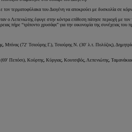
 τον τερματοφύλακα του Διογένη να αποκρούει με δυσκολία σε κόρν
 όταν ο Λεπενιώτης έφυγε στην κόντρα επίθεση πάτησε περιοχή με τον
πέρειας πήρε “τρίποντο χρυσάφι” για την οικονομία της συνέχειας του
, Μπίνας (72′ Τσιούρης Γ.), Τσιούρης Ν. (30′ λ.τ. Πολύζος), Δημητρ
9′ Πεπόσι), Κούρτης, Κύργιας, Κουτσιβός, Λεπενιώτης, Ταμανάκιας