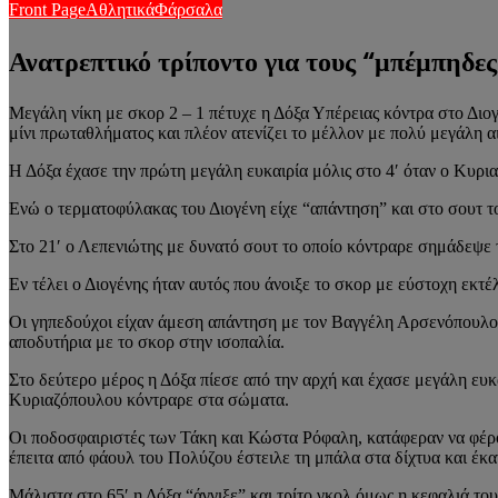
Front Page
Αθλητικά
Φάρσαλα
Ανατρεπτικό τρίποντο για τους “μπέμπηδες
Μεγάλη νίκη με σκορ 2 – 1 πέτυχε η Δόξα Υπέρειας κόντρα στο Διογ
μίνι πρωταθλήματος και πλέον ατενίζει το μέλλον με πολύ μεγάλη α
Η Δόξα έχασε την πρώτη μεγάλη ευκαιρία μόλις στο 4′ όταν ο Κυρ
Ενώ ο τερματοφύλακας του Διογένη είχε “απάντηση” και στο σουτ 
Στο 21′ ο Λεπενιώτης με δυνατό σουτ το οποίο κόντραρε σημάδεψε 
Εν τέλει ο Διογένης ήταν αυτός που άνοιξε το σκορ με εύστοχη εκτέ
Οι γηπεδούχοι είχαν άμεση απάντηση με τον Βαγγέλη Αρσενόπουλο ο 
αποδυτήρια με το σκορ στην ισοπαλία.
Στο δεύτερο μέρος η Δόξα πίεσε από την αρχή και έχασε μεγάλη ευ
Κυριαζόπουλου κόντραρε στα σώματα.
Οι ποδοσφαιριστές των Τάκη και Κώστα Ρόφαλη, κατάφεραν να φέρ
έπειτα από φάουλ του Πολύζου έστειλε τη μπάλα στα δίχτυα και έκα
Μάλιστα στο 65′ η Δόξα “άγγιξε” και τρίτο γκολ όμως η κεφαλιά το