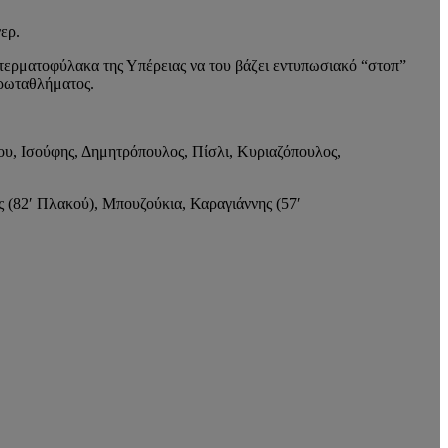
ερ.
 τερματοφύλακα της Υπέρειας να του βάζει εντυπωσιακό “στοπ”
 πρωταθλήματος.
ίου, Ισούφης, Δημητρόπουλος, Πίσλι, Κυριαζόπουλος,
 (82′ Πλακού), Μπουζούκια, Καραγιάννης (57′