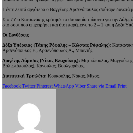
Πέντε λεπτά αργότερα ο Βαγγέλης Αρσενόπουλος σούταρε δυνατά με
Στο 75′ ο Κατσανάκης κράτησε το σπουδαίο τρίποντο για την Δόξα,
στο σουτ που επιχειρήσει και έτσι παρέμεινε το 2 – 1 και η Δόξα Υ
Οι Συνθέσεις
Δόξα Υπέρειας (Τάκης Ρόφαλης – Κώστας Ρόφαλης):
Κατσανάκης
Αρσενόπουλος Ε., Αρσενόπουλος Α., Μπαντής.
Διογένης Λάρισας (Νίκος Βλαχούλης):
Μητρόπουλος, Μαγγούφης (6
Βολιωτόπουλος), Κάνουλας, Βουλγαράκης.
Διαιτητική Τριπλέτα:
Κουκούλης, Νάκας, Μίχος.
Facebook
Twitter
Pinterest
WhatsApp
Viber
Share via Email
Print