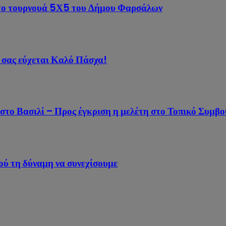
 στο τουρνουά 5Χ5 του Δήμου Φαρσάλων
 σας εύχεται Καλό Πάσχα!
το Βασιλί – Προς έγκριση η μελέτη στο Τοπικό Συμβ
ού τη δύναμη να συνεχίσουμε