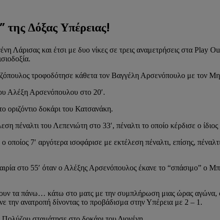
” της Δόξας Υπέρειας!
ένη Λάρισας και έτσι με δυο νίκες σε τρεις αναμετρήσεις στα Play O
ισιοδοξία.
ιαζόπουλος τροφοδότησε κάθετα τον Βαγγέλη Αρσενόπουλο με τον Μη
του Αλέξη Αρσενόπουλου στο 20′.
το οριζόντιο δοκάρι του Κατσανάκη.
λεση πέναλτι του Λεπενιώτη στο 33′, πέναλτι το οποίο κέρδισε ο ίδιο
οποίος 7′ αργότερα ισοφάρισε με εκτέλεση πέναλτι, επίσης, πέναλτι
καιρία στο 55′ όταν ο Αλέξης Αρσενόπουλος έκανε το “σπάσιμο” ο Μπ
ουν τα πάνω… κάτω στο ματς με την συμπλήρωση μιας ώρας αγώνα, ό
νε την ανατροπή δίνοντας το προβάδισμα στην Υπέρεια με 2 – 1.
υ Πολύζου σταμάτησε στο δοκάρι του Διογένη.