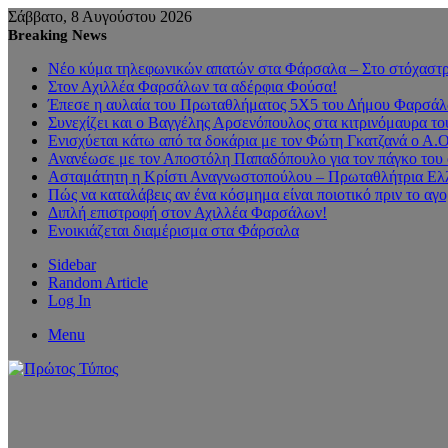
Σάββατο, 8 Αυγούστου 2026
Breaking News
Νέο κύμα τηλεφωνικών απατών στα Φάρσαλα – Στο στόχαστρο
Στον Αχιλλέα Φαρσάλων τα αδέρφια Φούσα!
Έπεσε η αυλαία του Πρωταθλήματος 5Χ5 του Δήμου Φαρσάλων
Συνεχίζει και ο Βαγγέλης Αρσενόπουλος στα κιτρινόμαυρα 
Ενισχύεται κάτω από τα δοκάρια με τον Φώτη Γκατζανά ο Α.
Ανανέωσε με τον Αποστόλη Παπαδόπουλο για τον πάγκο του 
Ασταμάτητη η Κρίστι Αναγνωστοπούλου – Πρωταθλήτρια Ελλ
Πώς να καταλάβεις αν ένα κόσμημα είναι ποιοτικό πριν το αγ
Διπλή επιστροφή στον Αχιλλέα Φαρσάλων!
Ενοικιάζεται διαμέρισμα στα Φάρσαλα
Sidebar
Random Article
Log In
Menu