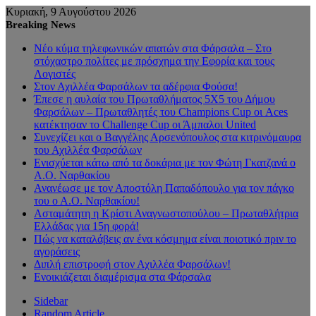
Κυριακή, 9 Αυγούστου 2026
Breaking News
Νέο κύμα τηλεφωνικών απατών στα Φάρσαλα – Στο
στόχαστρο πολίτες με πρόσχημα την Εφορία και τους
Λογιστές
Στον Αχιλλέα Φαρσάλων τα αδέρφια Φούσα!
Έπεσε η αυλαία του Πρωταθλήματος 5Χ5 του Δήμου
Φαρσάλων – Πρωταθλητές του Champions Cup οι Aces
κατέκτησαν το Challenge Cup οι Άμπαλοι United
Συνεχίζει και ο Βαγγέλης Αρσενόπουλος στα κιτρινόμαυρα
του Αχιλλέα Φαρσάλων
Ενισχύεται κάτω από τα δοκάρια με τον Φώτη Γκατζανά ο
Α.Ο. Ναρθακίου
Ανανέωσε με τον Αποστόλη Παπαδόπουλο για τον πάγκο
του ο Α.Ο. Ναρθακίου!
Ασταμάτητη η Κρίστι Αναγνωστοπούλου – Πρωταθλήτρια
Ελλάδας για 15η φορά!
Πώς να καταλάβεις αν ένα κόσμημα είναι ποιοτικό πριν το
αγοράσεις
Διπλή επιστροφή στον Αχιλλέα Φαρσάλων!
Ενοικιάζεται διαμέρισμα στα Φάρσαλα
Sidebar
Random Article