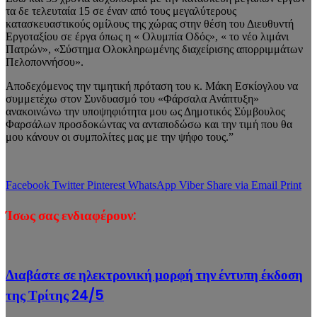
τα δε τελευταία 15 σε έναν από τους μεγαλύτερους
κατασκευαστικούς ομίλους της χώρας στην θέση του Διευθυντή
Εργοταξίου σε έργα όπως η « Ολυμπία Οδός», « το νέο λιμάνι
Πατρών», «Σύστημα Ολοκληρωμένης διαχείρισης απορριμμάτων
Πελοποννήσου».
Αποδεχόμενος την τιμητική πρόταση του κ. Μάκη Εσκίογλου να
συμμετέχω στον Συνδυασμό του «Φάρσαλα Ανάπτυξη»
ανακοινώνω την υποψηφιότητα μου ως Δημοτικός Σύμβουλος
Φαρσάλων προσδοκώντας να ανταποδώσω και την τιμή που θα
μου κάνουν οι συμπολίτες μας με την ψήφο τους.”
Facebook
Twitter
Pinterest
WhatsApp
Viber
Share via Email
Print
Ίσως σας ενδιαφέρουν:
Διαβάστε σε ηλεκτρονική μορφή την έντυπη έκδοση
της Τρίτης 24/5