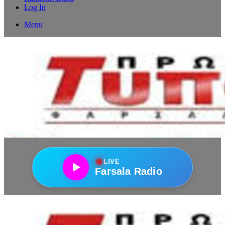
Log In
Menu
●
LIVE
Farsala Radio