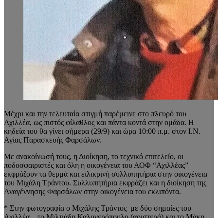
Μέχρι και την τελευταία στιγμή παρέμεινε στο πλευρό του
Αχιλλέα, ως πιστός φίλαθλος και πάντα κοντά στην ομάδα. Η
κηδεία του θα γίνει σήμερα (29/9) και ώρα 10:00 π.μ. στον Ι.Ν.
Αγίας Παρασκευής Φαρσάλων.
Με ανακοίνωσή τους, η Διοίκηση, το τεχνικό επιτελείο, οι
ποδοσφαιριστές και όλη η οικογένεια του ΑΟΦ “Αχιλλέας”
εκφράζουν τα θερμά και ειλικρινή συλλυπητήρια στην οικογένεια
του Μιχάλη Τράντου. Συλλυπητήρια εκφράζει και η διοίκηση της
Αναγέννησης Φαρσάλων στην οικογένεια του εκλιπόντα.
* Στην φωτογραφία ο Μιχάλης Τράντος με δύο σημαίες του
Αχιλλέα…το Μιλτιάδη Καλογερόπουλο (αριστερά) και το Μάκη