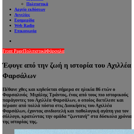
Πολιτιστικά
Αρχείο εκδόσεων
Αγγελίες
Εφημερίδα
Web Radio
Επικοινωνία
Search
for
Front Page
Πολιτιστικά
Φάρσαλα
Έφυγε από την ζωή η ιστορία του Αχιλλέα
Φαρσάλων
Πέθανε χθες και κηδεύεται σήμερα σε ηλικία 86 ετών ο
Φαρσαλινός Μιχάλης Τράντος, ένας από τους πιο ιστορικούς
παράγοντες του Αχιλλέα Φαρσάλων, ο οποίος διετέλεσε και
πέρασε από πολλά πόστα στις Διοικήσεις του Αχιλλέα
Φαρσάλων, έχοντας ανιδιοτελή και παθολογική αγάπη για τον
σύλλογο, κρατώντας την ομάδα “ζωντανή” στα δύσκολα χρόνια
της ιστορίας της.