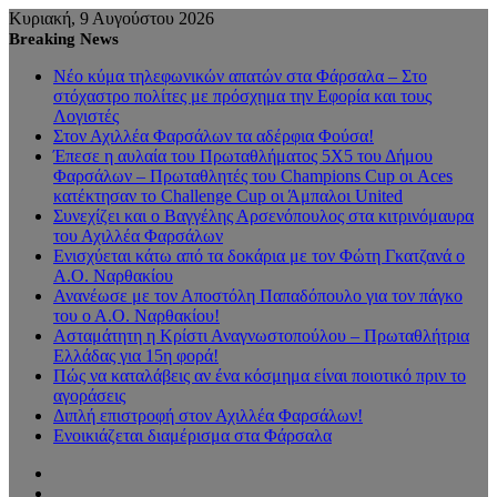
Κυριακή, 9 Αυγούστου 2026
Breaking News
Νέο κύμα τηλεφωνικών απατών στα Φάρσαλα – Στο
στόχαστρο πολίτες με πρόσχημα την Εφορία και τους
Λογιστές
Στον Αχιλλέα Φαρσάλων τα αδέρφια Φούσα!
Έπεσε η αυλαία του Πρωταθλήματος 5Χ5 του Δήμου
Φαρσάλων – Πρωταθλητές του Champions Cup οι Aces
κατέκτησαν το Challenge Cup οι Άμπαλοι United
Συνεχίζει και ο Βαγγέλης Αρσενόπουλος στα κιτρινόμαυρα
του Αχιλλέα Φαρσάλων
Ενισχύεται κάτω από τα δοκάρια με τον Φώτη Γκατζανά ο
Α.Ο. Ναρθακίου
Ανανέωσε με τον Αποστόλη Παπαδόπουλο για τον πάγκο
του ο Α.Ο. Ναρθακίου!
Ασταμάτητη η Κρίστι Αναγνωστοπούλου – Πρωταθλήτρια
Ελλάδας για 15η φορά!
Πώς να καταλάβεις αν ένα κόσμημα είναι ποιοτικό πριν το
αγοράσεις
Διπλή επιστροφή στον Αχιλλέα Φαρσάλων!
Ενοικιάζεται διαμέρισμα στα Φάρσαλα
Sidebar
Random