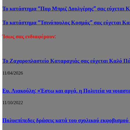
Το κατάστημα “Παρ Μπριζ Δουλγέρης” σας εύχεται Κ
Το κατάστημα “Τσινόπουλος Κοσμάς” σας εύχεται Κα
Ίσως σας ενδιαφέρουν:
Το Ζαχαροπλαστείο Καταραχιάς σας εύχεται Καλό Π
11/04/2026
Ευ. Λιακούλη: «Έστω και αργά, η Πολιτεία να νοιαστε
11/10/2022
Πολυεπίπεδες δράσεις κατά του σχολικού εκφοβισμο