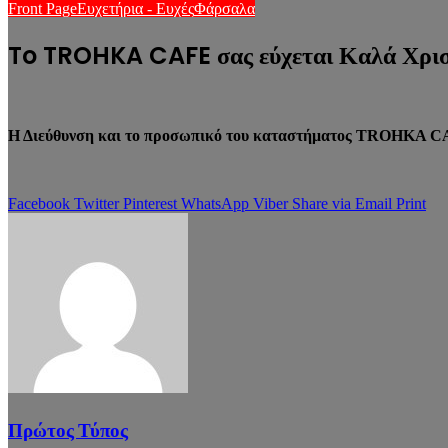
Front Page
Ευχετήρια - Ευχές
Φάρσαλα
To TROHKA CAFE σας εύχεται Καλά Χρισ
Η Διεύθυνση και το προσωπικό του καταστήματος TROHKA CAFE 
Facebook
Twitter
Pinterest
WhatsApp
Viber
Share via Email
Print
Πρώτος Τύπος