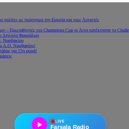
 πολίτες με πρόσχημα την Εφορία και τους Λογιστές
 – Πρωταθλητές του Champions Cup οι Aces κατέκτησαν το Challe
του Αχιλλέα Φαρσάλων
Ο. Ναρθακίου
ο Α.Ο. Ναρθακίου!
άδας για 15η φορά!
οράσεις
●
LIVE
Farsala Radio