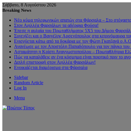
Σάββατο, 8 Αυγούστου 2026
Breaking News
Νέο κύμα τηλεφωνικών απατών στα Φάρσαλα – Στο στόχαστρο
Στον Αχιλλέα Φαρσάλων τα αδέρφια Φούσα!
Έπεσε η αυλαία του Πρωταθλήματος 5Χ5 του Δήμου Φαρσάλων
Συνεχίζει και ο Βαγγέλης Αρσενόπουλος στα κιτρινόμαυρα 
Ενισχύεται κάτω από τα δοκάρια με τον Φώτη Γκατζανά ο Α.
Ανανέωσε με τον Αποστόλη Παπαδόπουλο για τον πάγκο του 
Ασταμάτητη η Κρίστι Αναγνωστοπούλου – Πρωταθλήτρια Ελλ
Πώς να καταλάβεις αν ένα κόσμημα είναι ποιοτικό πριν το αγ
Διπλή επιστροφή στον Αχιλλέα Φαρσάλων!
Ενοικιάζεται διαμέρισμα στα Φάρσαλα
Sidebar
Random Article
Log In
Menu