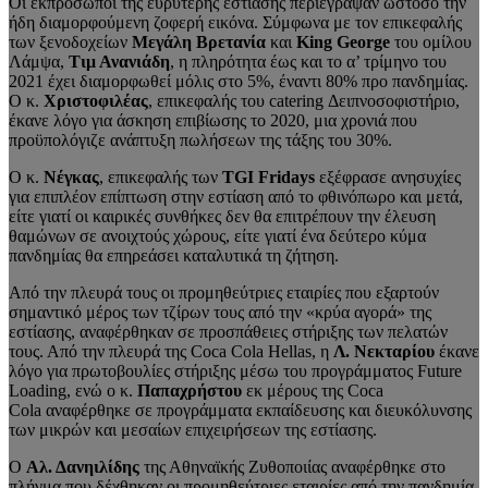
Οι εκπρόσωποι της ευρύτερης εστίασης περιέγραψαν ωστόσο την
ήδη διαμορφούμενη ζοφερή εικόνα. Σύμφωνα με τον επικεφαλής
των ξενοδοχείων
Μεγάλη Βρετανία
και
King George
του ομίλου
Λάμψα,
Τιμ Ανανιάδη
, η πληρότητα έως και το α’ τρίμηνο του
2021 έχει διαμορφωθεί μόλις στο 5%, έναντι 80% προ πανδημίας.
Ο κ.
Χριστοφιλέας
, επικεφαλής του catering Δειπνοσοφιστήριο,
έκανε λόγο για άσκηση επιβίωσης το 2020, μια χρονιά που
προϋπολόγιζε ανάπτυξη πωλήσεων της τάξης του 30%.
Ο κ.
Νέγκας
, επικεφαλής των
TGI Fridays
εξέφρασε ανησυχίες
για επιπλέον επίπτωση στην εστίαση από το φθινόπωρο και μετά,
είτε γιατί οι καιρικές συνθήκες δεν θα επιτρέπουν την έλευση
θαμώνων σε ανοιχτούς χώρους, είτε γιατί ένα δεύτερο κύμα
πανδημίας θα επηρεάσει καταλυτικά τη ζήτηση.
Από την πλευρά τους οι προμηθεύτριες εταιρίες που εξαρτούν
σημαντικό μέρος των τζίρων τους από την «κρύα αγορά» της
εστίασης, αναφέρθηκαν σε προσπάθειες στήριξης των πελατών
τους. Από την πλευρά της Coca Cοla Hellas, η
Λ. Νεκταρίου
έκανε
λόγο για πρωτοβουλίες στήριξης μέσω του προγράμματος Future
Loading, ενώ ο κ.
Παπαχρήστου
εκ μέρους της Coca
Cola αναφέρθηκε σε προγράμματα εκπαίδευσης και διευκόλυνσης
των μικρών και μεσαίων επιχειρήσεων της εστίασης.
Ο
Αλ. Δανηιλίδης
της Αθηναϊκής Ζυθοποιίας αναφέρθηκε στο
πλήγμα που δέχθηκαν οι προμηθεύτριες εταιρίες από την πανδημία