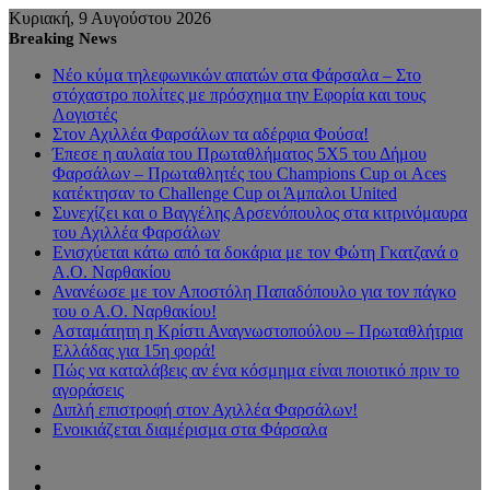
Κυριακή, 9 Αυγούστου 2026
Breaking News
Νέο κύμα τηλεφωνικών απατών στα Φάρσαλα – Στο
στόχαστρο πολίτες με πρόσχημα την Εφορία και τους
Λογιστές
Στον Αχιλλέα Φαρσάλων τα αδέρφια Φούσα!
Έπεσε η αυλαία του Πρωταθλήματος 5Χ5 του Δήμου
Φαρσάλων – Πρωταθλητές του Champions Cup οι Aces
κατέκτησαν το Challenge Cup οι Άμπαλοι United
Συνεχίζει και ο Βαγγέλης Αρσενόπουλος στα κιτρινόμαυρα
του Αχιλλέα Φαρσάλων
Ενισχύεται κάτω από τα δοκάρια με τον Φώτη Γκατζανά ο
Α.Ο. Ναρθακίου
Ανανέωσε με τον Αποστόλη Παπαδόπουλο για τον πάγκο
του ο Α.Ο. Ναρθακίου!
Ασταμάτητη η Κρίστι Αναγνωστοπούλου – Πρωταθλήτρια
Ελλάδας για 15η φορά!
Πώς να καταλάβεις αν ένα κόσμημα είναι ποιοτικό πριν το
αγοράσεις
Διπλή επιστροφή στον Αχιλλέα Φαρσάλων!
Ενοικιάζεται διαμέρισμα στα Φάρσαλα
Sidebar
Random