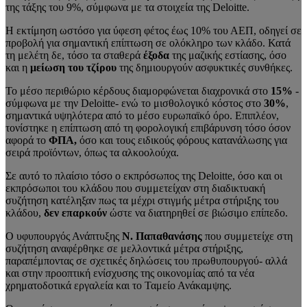
της τάξης του 9%, σύμφωνα με τα στοιχεία της Deloitte.
Η εκτίμηση ωστόσο για ύφεση φέτος έως 10% του ΑΕΠ, οδηγεί σε
προβολή για σημαντική επίπτωση σε ολόκληρο των κλάδο. Κατά
τη μελέτη δε, τόσο τα σταθερά
έξοδα
της μαζικής εστίασης, όσο
και η
μείωση του τζίρου
της δημιουργούν ασφυκτικές συνθήκες.
Το μέσο περιθώριο κέρδους διαμορφώνεται διαχρονικά στο
15%
-
σύμφωνα με την Deloitte- ενώ το μισθολογικό κόστος στο
30%
,
σημαντικά υψηλότερα από το μέσο ευρωπαϊκό όρο. Επιπλέον,
τονίστηκε η επίπτωση από τη φορολογική επιβάρυνση τόσο όσον
αφορά το
ΦΠΑ,
όσο και τους ειδικούς φόρους κατανάλωσης για
σειρά προϊόντων, όπως τα αλκοολούχα.
Σε αυτό το πλαίσιο τόσο ο εκπρόσωπος της Deloitte, όσο και οι
εκπρόσωποι του κλάδου που συμμετείχαν στη διαδικτυακή
συζήτηση κατέληξαν πως τα μέχρι στιγμής μέτρα στήριξης του
κλάδου,
δεν επαρκούν
ώστε να διατηρηθεί σε βιώσιμο επίπεδο.
Ο υφυπουργός Ανάπτυξης
Ν. Παπαθανάσης
που συμμετείχε στη
συζήτηση αναφέρθηκε σε μελλοντικά μέτρα στήριξης,
παραπέμποντας σε σχετικές δηλώσεις του πρωθυπουργού- αλλά
και στην προοπτική ενίσχυσης της οικονομίας από τα νέα
χρηματοδοτικά εργαλεία και το Ταμείο Ανάκαμψης.