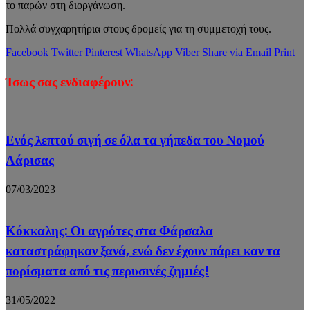
το παρών στη διοργάνωση.
Πολλά συγχαρητήρια στους δρομείς για τη συμμετοχή τους.
Facebook
Twitter
Pinterest
WhatsApp
Viber
Share via Email
Print
Ίσως σας ενδιαφέρουν:
Ενός λεπτού σιγή σε όλα τα γήπεδα του Νομού
Λάρισας
07/03/2023
Κόκκαλης: Οι αγρότες στα Φάρσαλα
καταστράφηκαν ξανά, ενώ δεν έχουν πάρει καν τα
πορίσματα από τις περυσινές ζημιές!
31/05/2022