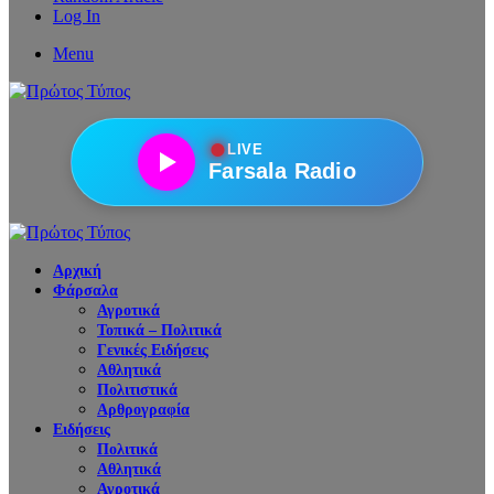
Log In
Menu
●
LIVE
Farsala Radio
Αρχική
Φάρσαλα
Αγροτικά
Τοπικά – Πολιτικά
Γενικές Ειδήσεις
Αθλητικά
Πολιτιστικά
Αρθρογραφία
Ειδήσεις
Πολιτικά
Αθλητικά
Αγροτικά