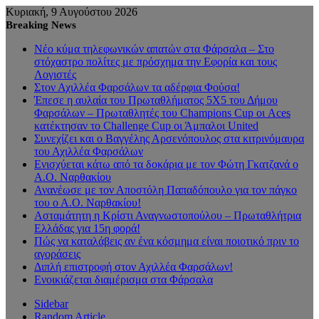
Κυριακή, 9 Αυγούστου 2026
Breaking News
Νέο κύμα τηλεφωνικών απατών στα Φάρσαλα – Στο
στόχαστρο πολίτες με πρόσχημα την Εφορία και τους
Λογιστές
Στον Αχιλλέα Φαρσάλων τα αδέρφια Φούσα!
Έπεσε η αυλαία του Πρωταθλήματος 5Χ5 του Δήμου
Φαρσάλων – Πρωταθλητές του Champions Cup οι Aces
κατέκτησαν το Challenge Cup οι Άμπαλοι United
Συνεχίζει και ο Βαγγέλης Αρσενόπουλος στα κιτρινόμαυρα
του Αχιλλέα Φαρσάλων
Ενισχύεται κάτω από τα δοκάρια με τον Φώτη Γκατζανά ο
Α.Ο. Ναρθακίου
Ανανέωσε με τον Αποστόλη Παπαδόπουλο για τον πάγκο
του ο Α.Ο. Ναρθακίου!
Ασταμάτητη η Κρίστι Αναγνωστοπούλου – Πρωταθλήτρια
Ελλάδας για 15η φορά!
Πώς να καταλάβεις αν ένα κόσμημα είναι ποιοτικό πριν το
αγοράσεις
Διπλή επιστροφή στον Αχιλλέα Φαρσάλων!
Ενοικιάζεται διαμέρισμα στα Φάρσαλα
Sidebar
Random Article