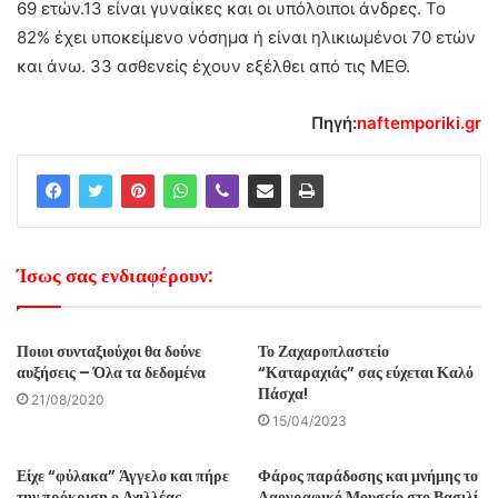
69 ετών.13 είναι γυναίκες και οι υπόλοιποι άνδρες. Το
82% έχει υποκείμενο νόσημα ή είναι ηλικιωμένοι 70 ετών
και άνω. 33 ασθενείς έχουν εξέλθει από τις ΜΕΘ.
Πηγή:
naftemporiki.gr
Ίσως σας ενδιαφέρουν:
Ποιοι συνταξιούχοι θα δούνε
Το Ζαχαροπλαστείο
αυξήσεις – Όλα τα δεδομένα
“Καταραχιάς” σας εύχεται Καλό
Πάσχα!
21/08/2020
15/04/2023
Είχε “φύλακα” Άγγελο και πήρε
Φάρος παράδοσης και μνήμης το
την πρόκριση ο Αχιλλέας
Λαογραφικό Μουσείο στο Βασιλί