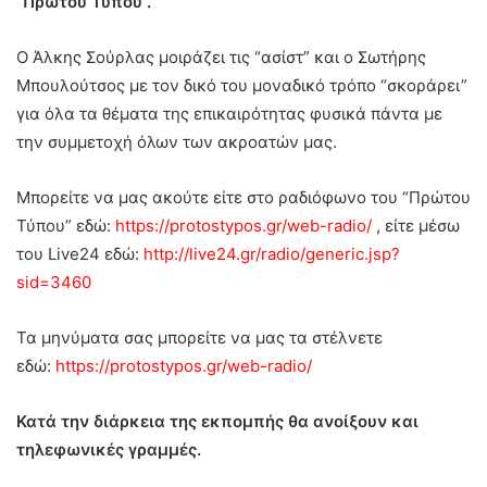
“Πρώτου Τύπου”.
Ο Άλκης Σούρλας μοιράζει τις “ασίστ” και ο Σωτήρης
Μπουλούτσος με τον δικό του μοναδικό τρόπο “σκοράρει”
για όλα τα θέματα της επικαιρότητας φυσικά πάντα με
την συμμετοχή όλων των ακροατών μας.
Μπορείτε να μας ακούτε είτε στο ραδιόφωνο του “Πρώτου
Τύπου” εδώ:
https://protostypos.gr/web-radio/
, είτε μέσω
του Live24 εδώ:
http://live24.gr/radio/generic.jsp?
sid=3460
Τα μηνύματα σας μπορείτε να μας τα στέλνετε
εδώ:
https://protostypos.gr/web-radio/
Κατά την διάρκεια της εκπομπής θα ανοίξουν και
τηλεφωνικές γραμμές.