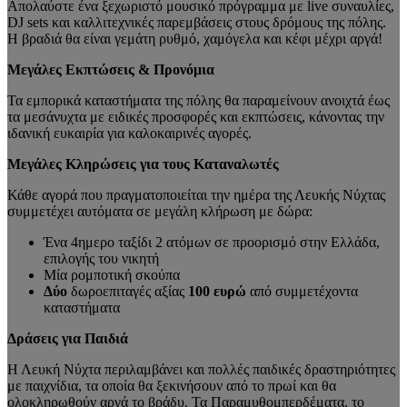
Απολαύστε ένα ξεχωριστό μουσικό πρόγραμμα με live συναυλίες,
DJ sets και καλλιτεχνικές παρεμβάσεις στους δρόμους της πόλης.
Η βραδιά θα είναι γεμάτη ρυθμό, χαμόγελα και κέφι μέχρι αργά!
Μεγάλες Εκπτώσεις & Προνόμια
Τα εμπορικά καταστήματα της πόλης θα παραμείνουν ανοιχτά έως
τα μεσάνυχτα με ειδικές προσφορές και εκπτώσεις, κάνοντας την
ιδανική ευκαιρία για καλοκαιρινές αγορές.
Μεγάλες Κληρώσεις για τους Καταναλωτές
Κάθε αγορά που πραγματοποιείται την ημέρα της Λευκής Νύχτας
συμμετέχει αυτόματα σε μεγάλη κλήρωση με δώρα:
Ένα 4ημερο ταξίδι 2 ατόμων σε προορισμό στην Ελλάδα,
επιλογής του νικητή
Μία ρομποτική σκούπα
Δύο
δωροεπιταγές αξίας
100 ευρώ
από συμμετέχοντα
καταστήματα
Δράσεις για Παιδιά
Η Λευκή Νύχτα περιλαμβάνει και πολλές παιδικές δραστηριότητες
με παιχνίδια, τα οποία θα ξεκινήσουν από το πρωί και θα
ολοκληρωθούν αργά το βράδυ. Τα Παραμυθομπερδέματα, το