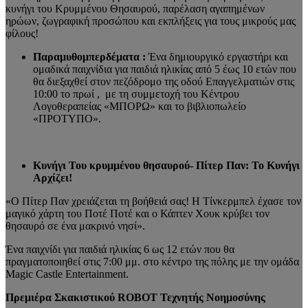
κυνήγι του Κρυμμένου Θησαυρού, παρέλαση αγαπημένων
ηρώων, ζωγραφική προσώπου και εκπλήξεις για τους μικρούς μας
φίλους!
Παραμυθομπερδέματα :
Ένα δημιουργικό εργαστήρι και
ομαδικά παιχνίδια για παιδιά ηλικίας από 5 έως 10 ετών που
θα διεξαχθεί στον πεζόδρομο της οδού Επαγγελματιών στις
10:00 το πρωί , με τη συμμετοχή του Κέντρου
Λογοθεραπείας «ΜΠΟΡΩ» και το βιβλιοπωλείο
«ΠΡΟΤΥΠΟ».
Κυνήγι Του κρυμμένου θησαυρού- Πίτερ Παν: Το Κυνήγι
Αρχίζει!
«Ο Πίτερ Παν χρειάζεται τη βοήθειά σας! Η Τίνκερμπελ έχασε τον
μαγικό χάρτη του Ποτέ Ποτέ και ο Κάπτεν Χουκ κρύβει τον
θησαυρό σε ένα μακρινό νησί».
Ένα παιχνίδι για παιδιά ηλικίας 6 ως 12 ετών που θα
πραγματοποιηθεί στις 7:00 μμ. στο κέντρο της πόλης με την ομάδα
Magic Castle Εntertainment.
Πρεμιέρα Σκακιστικού ROBOT Τεχνητής Νοημοσύνης