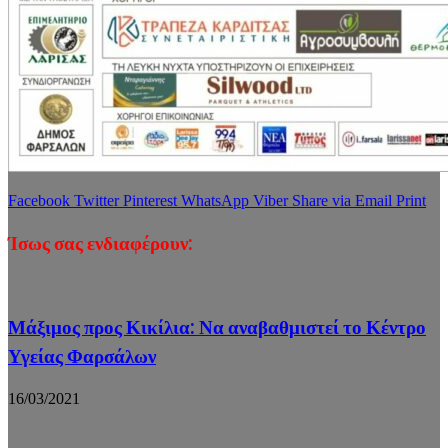
Facebook
Twitter
Pinterest
WhatsApp
Viber
Share via Email
Print
Ίσως σας ενδιαφέρουν:
Μάξιμος προς Κικίλια: Να αναβαθμιστεί το Κέντρο
Υγείας Φαρσάλων
16/03/2021