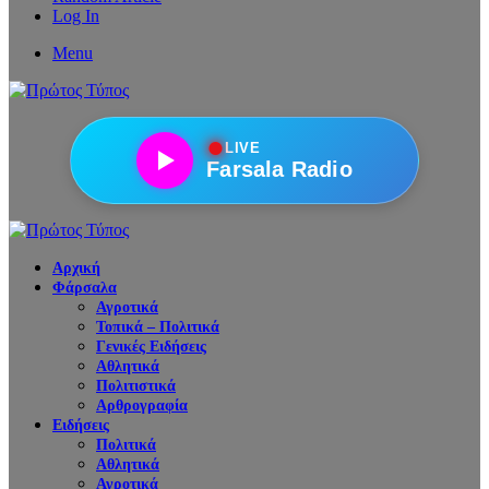
Log In
Menu
●
LIVE
Farsala Radio
Αρχική
Φάρσαλα
Αγροτικά
Τοπικά – Πολιτικά
Γενικές Ειδήσεις
Αθλητικά
Πολιτιστικά
Αρθρογραφία
Ειδήσεις
Πολιτικά
Αθλητικά
Αγροτικά