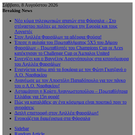
Σάββατο, 8 Αυγούστου 2026
Breaking News
Νέο κύμα τηλεφωνικών απατών στα Φάρσαλα – Στο
στόχαστρο πολίτες με πρόσχημα την Εφορία και τους
Λογιστές
Στον Αχιλλέα Φαρσάλων τα αδέρφια Φούσα!
Έπεσε η αυλαία του Πρωταθλήματος 5Χ5 του Δήμου
Φαρσάλων – Πρωταθλητές του Champions Cup οι Aces
κατέκτησαν το Challenge Cup οι Άμπαλοι United
Συνεχίζει και ο Βαγγέλης Αρσενόπουλος στα κιτρινόμαυρα
του Αχιλλέα Φαρσάλων
Ενισχύεται κάτω από τα δοκάρια με τον Φώτη Γκατζανά ο
Α.Ο. Ναρθακίου
Ανανέωσε με τον Αποστόλη Παπαδόπουλο για τον πάγκο
του ο Α.Ο. Ναρθακίου!
Ασταμάτητη η Κρίστι Αναγνωστοπούλου – Πρωταθλήτρια
Ελλάδας για 15η φορά!
Πώς να καταλάβεις αν ένα κόσμημα είναι ποιοτικό πριν το
αγοράσεις
Διπλή επιστροφή στον Αχιλλέα Φαρσάλων!
Ενοικιάζεται διαμέρισμα στα Φάρσαλα
Sidebar
Random Article