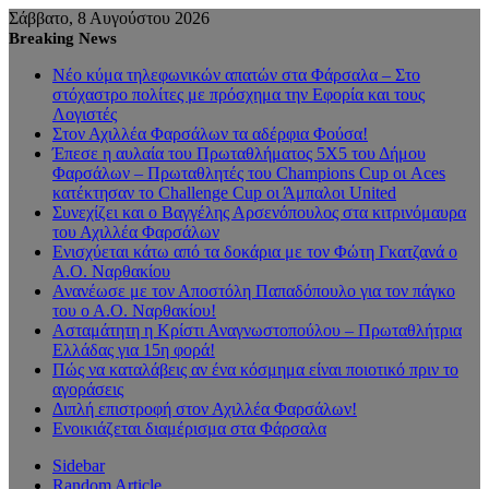
Σάββατο, 8 Αυγούστου 2026
Breaking News
Νέο κύμα τηλεφωνικών απατών στα Φάρσαλα – Στο
στόχαστρο πολίτες με πρόσχημα την Εφορία και τους
Λογιστές
Στον Αχιλλέα Φαρσάλων τα αδέρφια Φούσα!
Έπεσε η αυλαία του Πρωταθλήματος 5Χ5 του Δήμου
Φαρσάλων – Πρωταθλητές του Champions Cup οι Aces
κατέκτησαν το Challenge Cup οι Άμπαλοι United
Συνεχίζει και ο Βαγγέλης Αρσενόπουλος στα κιτρινόμαυρα
του Αχιλλέα Φαρσάλων
Ενισχύεται κάτω από τα δοκάρια με τον Φώτη Γκατζανά ο
Α.Ο. Ναρθακίου
Ανανέωσε με τον Αποστόλη Παπαδόπουλο για τον πάγκο
του ο Α.Ο. Ναρθακίου!
Ασταμάτητη η Κρίστι Αναγνωστοπούλου – Πρωταθλήτρια
Ελλάδας για 15η φορά!
Πώς να καταλάβεις αν ένα κόσμημα είναι ποιοτικό πριν το
αγοράσεις
Διπλή επιστροφή στον Αχιλλέα Φαρσάλων!
Ενοικιάζεται διαμέρισμα στα Φάρσαλα
Sidebar
Random Article