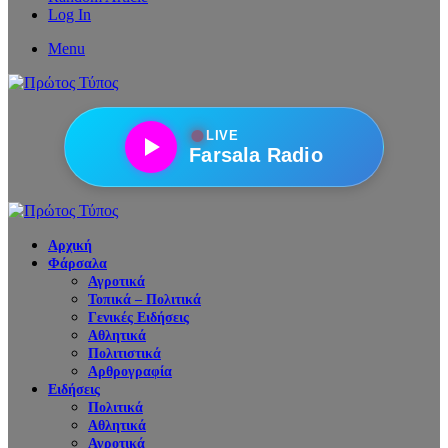
Log In
Menu
●
LIVE
Farsala Radio
Αρχική
Φάρσαλα
Αγροτικά
Τοπικά – Πολιτικά
Γενικές Ειδήσεις
Αθλητικά
Πολιτιστικά
Αρθρογραφία
Ειδήσεις
Πολιτικά
Αθλητικά
Αγροτικά