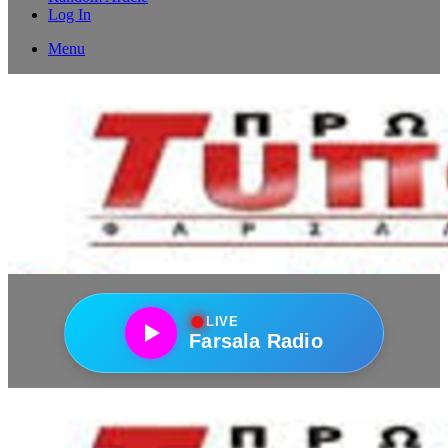
Log In
Menu
●
LIVE
Farsala Radio