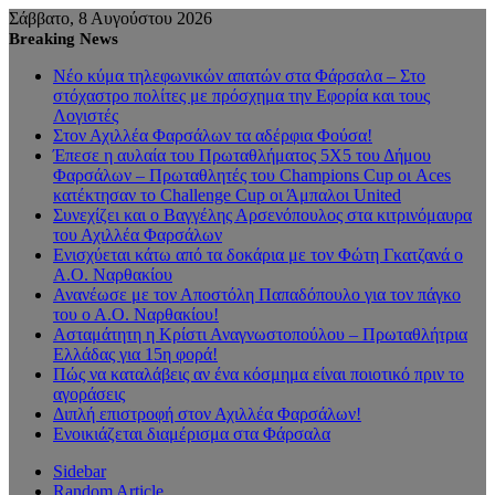
Σάββατο, 8 Αυγούστου 2026
Breaking News
Νέο κύμα τηλεφωνικών απατών στα Φάρσαλα – Στο
στόχαστρο πολίτες με πρόσχημα την Εφορία και τους
Λογιστές
Στον Αχιλλέα Φαρσάλων τα αδέρφια Φούσα!
Έπεσε η αυλαία του Πρωταθλήματος 5Χ5 του Δήμου
Φαρσάλων – Πρωταθλητές του Champions Cup οι Aces
κατέκτησαν το Challenge Cup οι Άμπαλοι United
Συνεχίζει και ο Βαγγέλης Αρσενόπουλος στα κιτρινόμαυρα
του Αχιλλέα Φαρσάλων
Ενισχύεται κάτω από τα δοκάρια με τον Φώτη Γκατζανά ο
Α.Ο. Ναρθακίου
Ανανέωσε με τον Αποστόλη Παπαδόπουλο για τον πάγκο
του ο Α.Ο. Ναρθακίου!
Ασταμάτητη η Κρίστι Αναγνωστοπούλου – Πρωταθλήτρια
Ελλάδας για 15η φορά!
Πώς να καταλάβεις αν ένα κόσμημα είναι ποιοτικό πριν το
αγοράσεις
Διπλή επιστροφή στον Αχιλλέα Φαρσάλων!
Ενοικιάζεται διαμέρισμα στα Φάρσαλα
Sidebar
Random Article