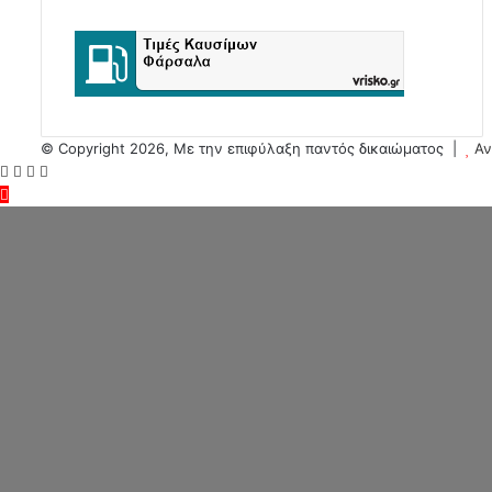
© Copyright 2026, Με την επιφύλαξη παντός δικαιώματος |
Αν
Facebook
Twitter
WhatsApp
Viber
Back
to
top
button