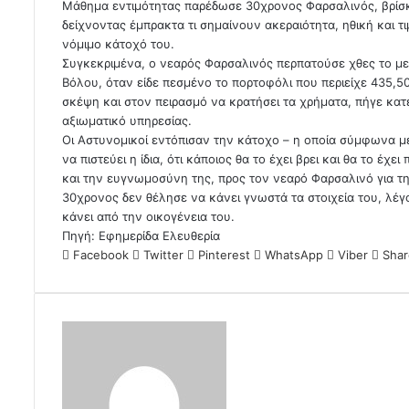
Μάθημα εντιμότητας παρέδωσε 30χρονος Φαρσαλινός, βρίσκ
δείχνοντας έμπρακτα τι σημαίνουν ακεραιότητα, ηθική και τ
νόμιμο κάτοχό του.
Συγκεκριμένα, ο νεαρός Φαρσαλινός περπατούσε χθες το με
Βόλου, όταν είδε πεσμένο το πορτοφόλι που περιείχε 435,
σκέψη και στον πειρασμό να κρατήσει τα χρήματα, πήγε κατ
αξιωματικό υπηρεσίας.
Οι Αστυνομικοί εντόπισαν την κάτοχο – η οποία σύμφωνα μ
να πιστεύει η ίδια, ότι κάποιος θα το έχει βρει και θα το έχ
και την ευγνωμοσύνη της, προς τον νεαρό Φαρσαλινό για τη
30χρονος δεν θέλησε να κάνει γνωστά τα στοιχεία του, λέγον
κάνει από την οικογένεια του.
Πηγή: Εφημερίδα Ελευθερία
Facebook
Twitter
Pinterest
WhatsApp
Viber
Shar