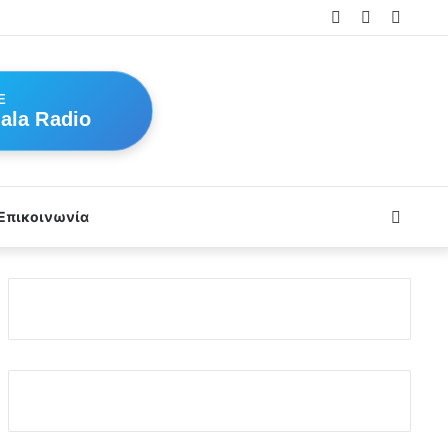
Log
Random
Sideb
In
Article
E
ala Radio
Searc
Επικοινωνία
for