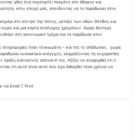
οντας χθες ένα πορτοφόλι πεσμένο στο έδαφος και
ιμιότητα, στην εποχή μας, σπεύδοντας να το παραδώσει στον
σημέρι στο κέντρο της πόλης, μεταξύ των οδών Θέτιδος και
50 ευρώ και μια κάρτα ανάληψης χρημάτων. Χωρίς δεύτερη
ευθείαν στο αστυνομικό τμήμα και τα παρέδωσε στον
ε πληροφορίες ήταν ηλικιωμένη – και της το απέδωσαν, χωρίς
ει παραδώσει ουσιαστικά ανέγγιχτο, εκφράζοντας τις ευχαριστίες
ν πράξη καλοσύνης απέναντί της. Αξίζει να αναφερθεί ότι ο
τας ότι αυτό είναι αυτό που έχει διδαχθεί τόσα χρόνια να
e via Email
Print