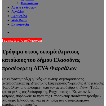
Πολιτιστικά
Αρχείο εκδόσεων
Αγγελίες
Εφημερίδα
Web Radio
Επικοινωνία
Search
for
Γενικές Ειδήσεις
Φάρσαλα
Τρόφιμα στους σεισμόπληκτους
κατοίκους του δήμου Ελασσόνας
προσέφερε η ΔΕΥΑ Φαρσάλων
Ως ελάχιστη πράξη ηθικής και υλικής συμπαράστασης
αντιπροσωπεία της Δημοτικής Επιχείρησης Ύδρευσης Αποχέτευσης
Φαρσάλων, αποτελούμενη από τον αντιπρόεδρο κ. Γιάννη Τριάντη
και το μέλος της διοίκησης της Επιχείρησης κ. Κωνσταντίνο
Μπρόζο, παρέδωσε το πρωί της Παρασκευής ποσότητα τροφίμων
στο δήμο Ελασσόνας, για τη στήριξη των σεισμόπληκτων
κατοίκων της περιοχής.