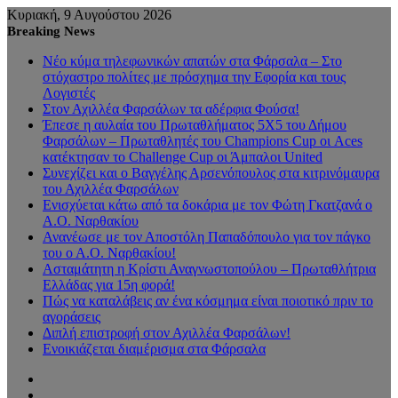
Κυριακή, 9 Αυγούστου 2026
Breaking News
Νέο κύμα τηλεφωνικών απατών στα Φάρσαλα – Στο
στόχαστρο πολίτες με πρόσχημα την Εφορία και τους
Λογιστές
Στον Αχιλλέα Φαρσάλων τα αδέρφια Φούσα!
Έπεσε η αυλαία του Πρωταθλήματος 5Χ5 του Δήμου
Φαρσάλων – Πρωταθλητές του Champions Cup οι Aces
κατέκτησαν το Challenge Cup οι Άμπαλοι United
Συνεχίζει και ο Βαγγέλης Αρσενόπουλος στα κιτρινόμαυρα
του Αχιλλέα Φαρσάλων
Ενισχύεται κάτω από τα δοκάρια με τον Φώτη Γκατζανά ο
Α.Ο. Ναρθακίου
Ανανέωσε με τον Αποστόλη Παπαδόπουλο για τον πάγκο
του ο Α.Ο. Ναρθακίου!
Ασταμάτητη η Κρίστι Αναγνωστοπούλου – Πρωταθλήτρια
Ελλάδας για 15η φορά!
Πώς να καταλάβεις αν ένα κόσμημα είναι ποιοτικό πριν το
αγοράσεις
Διπλή επιστροφή στον Αχιλλέα Φαρσάλων!
Ενοικιάζεται διαμέρισμα στα Φάρσαλα
Sidebar
Random