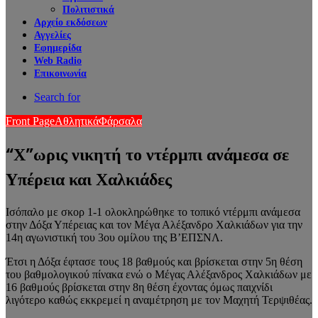
Πολιτιστικά
Αρχείο εκδόσεων
Αγγελίες
Εφημερίδα
Web Radio
Επικοινωνία
Search for
Front Page
Αθλητικά
Φάρσαλα
“Χ”ωρις νικητή το ντέρμπι ανάμεσα σε
Υπέρεια και Χαλκιάδες
Ισόπαλο με σκορ 1-1 ολοκληρώθηκε το τοπικό ντέρμπι ανάμεσα
στην Δόξα Υπέρειας και τον Μέγα Αλέξανδρο Χαλκιάδων για την
14η αγωνιστική του 3ου ομίλου της Β’ΕΠΣΝΛ.
Έτσι η Δόξα έφτασε τους 18 βαθμούς και βρίσκεται στην 5η θέση
του βαθμολογικού πίνακα ενώ ο Μέγας Αλέξανδρος Χαλκιάδων με
16 βαθμούς βρίσκεται στην 8η θέση έχοντας όμως παιχνίδι
λιγότερο καθώς εκκρεμεί η αναμέτρηση με τον Μαχητή Τερψιθέας.