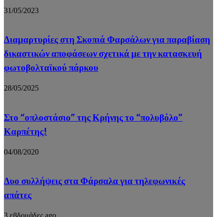
31/05/2023
Διαμαρτυρίες στη Σκοπιά Φαρσάλων για παραβίαση
δικαστικών αποφάσεων σχετικά με την κατασκευή
φωτοβολταϊκού πάρκου
28/05/2025
Στο “οπλοστάσιο” της Κρήνης το “πολυβόλο”
Καρπέτης!
04/08/2020
Δυο συλλήψεις στα Φάρσαλα για τηλεφωνικές
απάτες
3 εβδομάδες ago