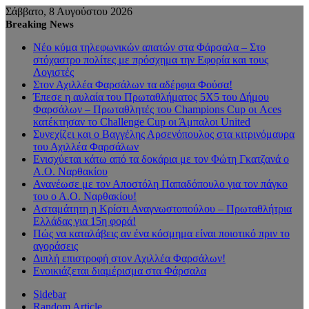
Σάββατο, 8 Αυγούστου 2026
Breaking News
Νέο κύμα τηλεφωνικών απατών στα Φάρσαλα – Στο
στόχαστρο πολίτες με πρόσχημα την Εφορία και τους
Λογιστές
Στον Αχιλλέα Φαρσάλων τα αδέρφια Φούσα!
Έπεσε η αυλαία του Πρωταθλήματος 5Χ5 του Δήμου
Φαρσάλων – Πρωταθλητές του Champions Cup οι Aces
κατέκτησαν το Challenge Cup οι Άμπαλοι United
Συνεχίζει και ο Βαγγέλης Αρσενόπουλος στα κιτρινόμαυρα
του Αχιλλέα Φαρσάλων
Ενισχύεται κάτω από τα δοκάρια με τον Φώτη Γκατζανά ο
Α.Ο. Ναρθακίου
Ανανέωσε με τον Αποστόλη Παπαδόπουλο για τον πάγκο
του ο Α.Ο. Ναρθακίου!
Ασταμάτητη η Κρίστι Αναγνωστοπούλου – Πρωταθλήτρια
Ελλάδας για 15η φορά!
Πώς να καταλάβεις αν ένα κόσμημα είναι ποιοτικό πριν το
αγοράσεις
Διπλή επιστροφή στον Αχιλλέα Φαρσάλων!
Ενοικιάζεται διαμέρισμα στα Φάρσαλα
Sidebar
Random Article