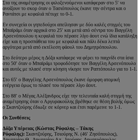
Στα της αναμέτρησης οι φιλοξενούμενοι κατάφεραν στο 5′ να
ανοίξουν το σκορ όταν ο Τασιόπουλος έκανε την σέντρα και ο
Ραντάτσι με κεφαλιά πέτυχε το 0-1.
Εν συνεχεία οι γηπεδούχοι απείλησαν με δύο καλές στιγμές του
Μπαϊράμι όταν αρχικά στο 25′ και μετά από σέντρα του Βαγγέλη
Αρσενόπουλου η κεφαλιά του πέρασε λίγο άουτ ενώ ίδια κατάληξη
είχε και η προσπάθεια του με κεφαλιά και πάλι δέκα λεπτά
αργότερα μετά από εκτέλεση φάουλ του Δημητρόπουλου.
Στο δεύτερο μέρος η Δόξα κατάφερε να φέρει το παιχνίδι στα ίσια
στο 50′ όταν ο Μπαϊράμι τροφοδότησε τον Βαγγέλη Αρσενόπουλο
και αυτός με πλασέ στην κίνηση νίκησε τον Ραπτόπουλο για το 1-1.
Στο 65′ ο Βαγγέλης Αρσενόπουλος έκανε όμορφη ατομική
ενέργεια όμως το πλασέ του πέρασε λίγο άουτ.
Στο 88′ ο Μέγας Αλέξανδρος είχε την τελευταία καλή στιγμή της
αναμέτρησης όταν ο Αργυρακούλης βρέθηκε σε θέση βολής όμως
ο Σκαντζούρης έδιωξε σε κόρνερ και έτσι παρέμεινε το 1-1.
Οι Συνθέσεις
Δόξα Υπέρειας (Κώστας Ρόφαλης – Τάκης
Ρόφαλης):
Σκαντζούρης, Τσιούρης Ν. (46′ Ζησόπουλος),
Δημητρίου Θ., Δημητρίου Απ., Ισούφης, Δημητρόπουλος,