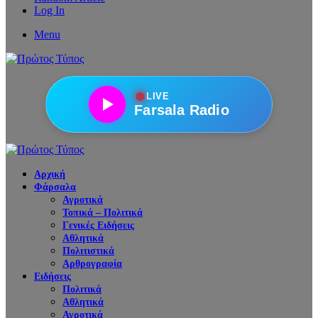
Log In
Menu
●
LIVE
Farsala Radio
Αρχική
Φάρσαλα
Αγροτικά
Τοπικά – Πολιτικά
Γενικές Ειδήσεις
Αθλητικά
Πολιτιστικά
Αρθρογραφία
Ειδήσεις
Πολιτικά
Αθλητικά
Αγροτικά