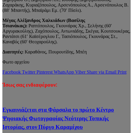
Ζαχαράκης, Κυριαζόπουλος, Αρσενόπουλος Α., Αρσενόπουλος Β.
(88′ Μπαντής), Μπαϊράμι Εμ. (70′ Πίσλι).
Μέγας Αλέξανδρος Χαλκιάδων (Βασίλης
Τσιανάκας):
Ραπτόπουλος, Γκουνάρας Χρ., Σελήνης (60′
Αργυρακούλης), Ζαχόπουλος, Αντωνιάδης, Σκέγια, Κουτσουκέρας,
Ραντάτσι (61′ Καϊσέρογλου Γ., Τασιόπουλος, Γκουνάρας Στ.,
Καναβός (60′ Θεοχαρούλης).
Διαιτητές:
Καραθάνος, Πουρουτίδης, Μπέη
Φωτο αρχείου
Facebook
Twitter
Pinterest
WhatsApp
Viber
Share via Email
Print
Ίσως σας ενδιαφέρουν:
Εγκαινιάζεται στα Φάρσαλα το πρώτο Κέντρο
Ψηφιακής Φωτογραφίας Νεότερης Τοπικής
Ιστορίας, στον Πύργο Καραμίχου