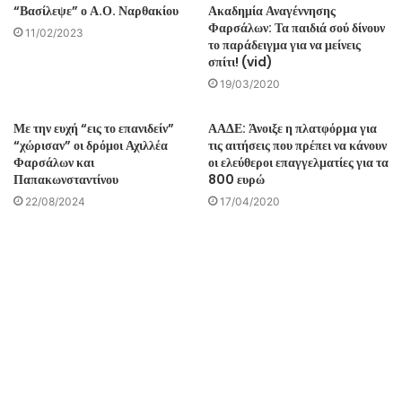
“Βασίλεψε” ο Α.Ο. Ναρθακίου
Ακαδημία Αναγέννησης
Φαρσάλων: Τα παιδιά σού δίνουν
11/02/2023
το παράδειγμα για να μείνεις
σπίτι! (vid)
19/03/2020
Με την ευχή “εις το επανιδείν”
ΑΑΔΕ: Άνοιξε η πλατφόρμα για
“χώρισαν” οι δρόμοι Αχιλλέα
τις αιτήσεις που πρέπει να κάνουν
Φαρσάλων και
οι ελεύθεροι επαγγελματίες για τα
Παπακωνσταντίνου
800 ευρώ
22/08/2024
17/04/2020