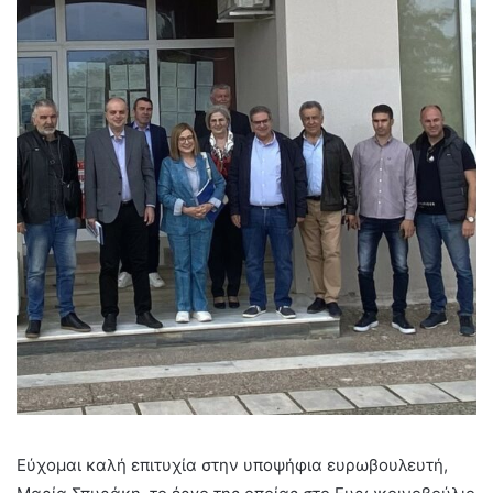
Εύχομαι καλή επιτυχία στην υποψήφια ευρωβουλευτή,