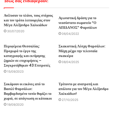
Ίσως σας ενδιαφέρουν:
Ανέλυσαν το πλάνο, τους στόχους
Αγωνιστική δράση για το
και τον τρόπο λειτουργίας στον
νεοσύστατο σωματείο “Ο
Μέγα Αλέξανδρο Χαλκιάδων
ΑΠΙΔΑΝΟΣ” Φαρσάλων
30/07/2020
06/04/2022
Περιφέρεια Θεσσαλίας:
Σκακιστική Λέσχη Φαρσάλων:
Προχωρά το έργο της
Μάχη μέχρι την τελευταία
καταγραφής και εκτίμησης
σκακιέρα
ζημιών σε επιχειρήσεις –
08/04/2025
Συγκροτήθηκαν 43 Επιτροπές
15/09/2023
Σοκάρουν οι εικόνες από το
Τρίποντο με ανατροπή και
Βασιλί Φαρσάλων:
απόλυτο για τον Μέγα Αλέξανδρο
Βομβαρδισμένο τοπίο θυμίζει το
Χαλκιάδων!
χωριό, σε απόγνωση οι κάτοικοι
27/10/2025
19/09/2020