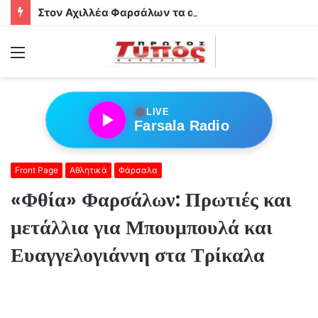
Στον Αχιλλέα Φαρσάλων τα αδέρφια Φούσα!
Menu
●
LIVE
Farsala Radio
Front Page
Αθλητικά
Φάρσαλα
«Φθία» Φαρσάλων: Πρωτιές και
μετάλλια για Μπουμπουλά και
Ευαγγελογιάννη στα Τρίκαλα