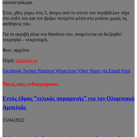
εικοσιετράωρα.
Έτσι, χθες γύρω στις 5, άτομο από το στενό του περιβάλλον πήγε
στο σπίτι του και τον βρήκε πεσμένο μέσα στο μπάνιο χωρίς τις
αισθήσεις του.
Για τα ακριβή αίτια του θανάτου του, αναμένεται να διεξαχθεί
νεκροψία – νεκροτομή.
Φωτ. αρχείου
Πηγή:
onlarissa.gr
Facebook
Twitter
Pinterest
WhatsApp
Viber
Share via Email
Print
Ίσως σας ενδιαφέρουν:
Εντός έδρας “τελικός παραμονής” για τον Ολυμπιακό
Αμπελιάς
15/04/2022