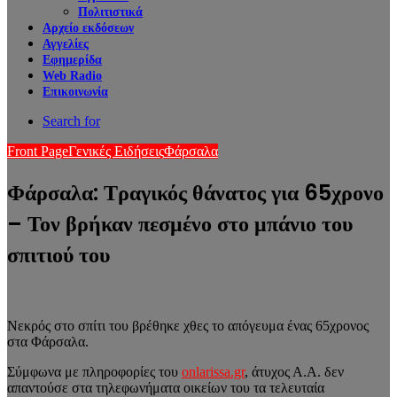
Πολιτιστικά
Αρχείο εκδόσεων
Αγγελίες
Εφημερίδα
Web Radio
Επικοινωνία
Search for
Front Page
Γενικές Ειδήσεις
Φάρσαλα
Φάρσαλα: Τραγικός θάνατος για 65χρονο
– Τον βρήκαν πεσμένο στο μπάνιο του
σπιτιού του
Νεκρός στο σπίτι του βρέθηκε χθες το απόγευμα ένας 65χρονος
στα Φάρσαλα.
Σύμφωνα με πληροφορίες του
onlarissa.gr
, άτυχος Α.Α. δεν
απαντούσε στα τηλεφωνήματα οικείων του τα τελευταία