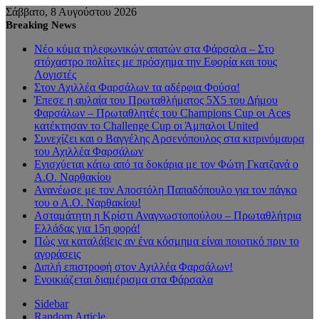
Σάββατο, 8 Αυγούστου 2026
Breaking News
Νέο κύμα τηλεφωνικών απατών στα Φάρσαλα – Στο
στόχαστρο πολίτες με πρόσχημα την Εφορία και τους
Λογιστές
Στον Αχιλλέα Φαρσάλων τα αδέρφια Φούσα!
Έπεσε η αυλαία του Πρωταθλήματος 5Χ5 του Δήμου
Φαρσάλων – Πρωταθλητές του Champions Cup οι Aces
κατέκτησαν το Challenge Cup οι Άμπαλοι United
Συνεχίζει και ο Βαγγέλης Αρσενόπουλος στα κιτρινόμαυρα
του Αχιλλέα Φαρσάλων
Ενισχύεται κάτω από τα δοκάρια με τον Φώτη Γκατζανά ο
Α.Ο. Ναρθακίου
Ανανέωσε με τον Αποστόλη Παπαδόπουλο για τον πάγκο
του ο Α.Ο. Ναρθακίου!
Ασταμάτητη η Κρίστι Αναγνωστοπούλου – Πρωταθλήτρια
Ελλάδας για 15η φορά!
Πώς να καταλάβεις αν ένα κόσμημα είναι ποιοτικό πριν το
αγοράσεις
Διπλή επιστροφή στον Αχιλλέα Φαρσάλων!
Ενοικιάζεται διαμέρισμα στα Φάρσαλα
Sidebar
Random Article