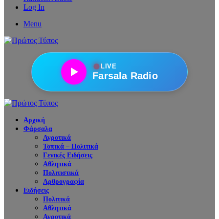
Log In
Menu
●
LIVE
Farsala Radio
Αρχική
Φάρσαλα
Αγροτικά
Τοπικά – Πολιτικά
Γενικές Ειδήσεις
Αθλητικά
Πολιτιστικά
Αρθρογραφία
Ειδήσεις
Πολιτικά
Αθλητικά
Αγροτικά