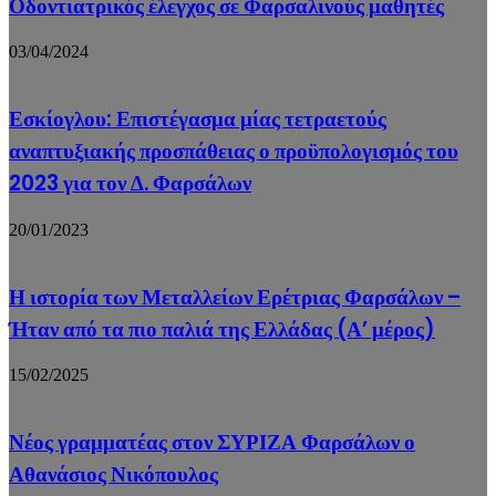
Οδοντιατρικός έλεγχος σε Φαρσαλινούς μαθητές
03/04/2024
Εσκίογλου: Επιστέγασμα μίας τετραετούς
αναπτυξιακής προσπάθειας ο προϋπολογισμός του
2023 για τον Δ. Φαρσάλων
20/01/2023
Η ιστορία των Μεταλλείων Ερέτριας Φαρσάλων –
Ήταν από τα πιο παλιά της Ελλάδας (Α’ μέρος)
15/02/2025
Νέος γραμματέας στον ΣΥΡΙΖΑ Φαρσάλων ο
Αθανάσιος Νικόπουλος