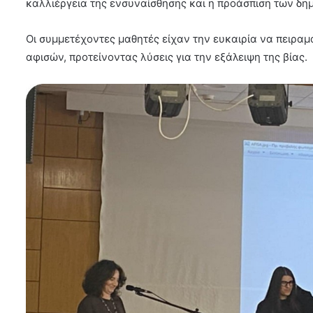
καλλιέργεια της ενσυναίσθησης και η προάσπιση των δη
Οι συμμετέχοντες μαθητές είχαν την ευκαιρία να πειραμ
αφισών, προτείνοντας λύσεις για την εξάλειψη της βίας.