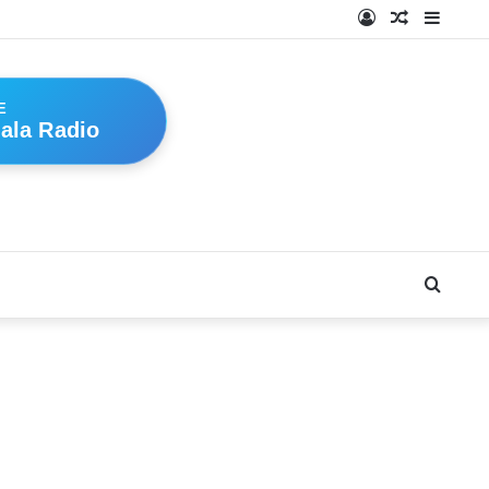
Log
Random
Sideb
In
Article
E
ala Radio
Searc
for