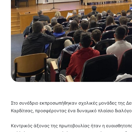
Στο συνέδριο εκπροσωπήθηκαν σχολικές μονάδες της Δε
Καρδίτσας, προσφέροντας ένα δυναμικό πλαίσιο διαλόγ
Κεντρικός άξονας της πρωτοβουλίας ήταν η ευαισθητοπο