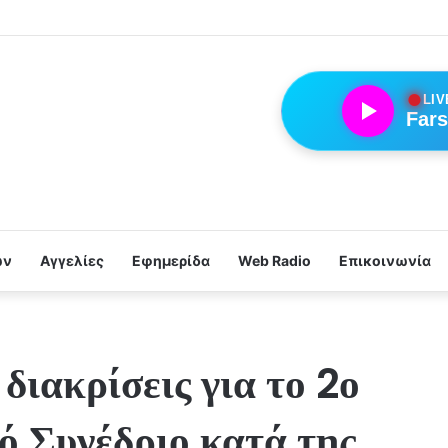
●
LIV
Fars
ων
Αγγελίες
Εφημερίδα
Web Radio
Επικοινωνία
διακρίσεις για το 2ο
ό Συνέδριο κατά της