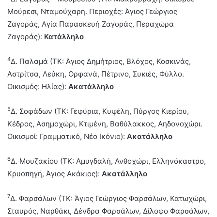
Μούρεσι, Νταμούχαρη. Περιοχές: Άγιος Γεώργιος
Ζαγοράς, Αγία Παρασκευή Ζαγοράς, Περαχώρα
Ζαγοράς):
Κατάλληλο
4
Δ. Παλαμά (ΤΚ: Άγιος Δημήτριος, Βλόχος, Κοσκινάς,
Αστρίτσα, Λεύκη, Ορφανά, Πέτρινο, Συκιές, Φύλλο.
Οικισμός: Ηλίας):
Ακατάλληλο
5
Δ. Σοφάδων (ΤΚ: Γεφύρια, Κυψέλη, Πύργος Κιερίου,
Κέδρος, Ασημοχώρι, Κτιμένη, Βαθύλακκος, Αηδονοχώρι.
Οικισμοί: Γραμματικό, Νέο Ικόνιο):
Ακατάλληλο
6
Δ. Μουζακίου (ΤΚ: Αμυγδαλή, Ανθοχώρι, Ελληνόκαστρο,
Κρυοπηγή, Άγιος Ακάκιος):
Ακατάλληλο
7
Δ. Φαρσάλων (ΤΚ: Άγιος Γεώργιος Φαρσάλων, Κατωχώρι,
Σταυρός, Ναρθάκι, Δένδρα Φαρσάλων, Δίλοφο Φαρσάλων,