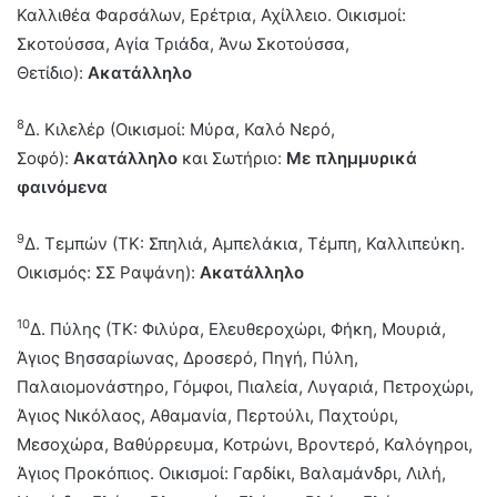
Καλλιθέα Φαρσάλων, Ερέτρια, Αχίλλειο. Οικισμοί:
Σκοτούσσα, Αγία Τριάδα, Άνω Σκοτούσσα,
Θετίδιο):
Ακατάλληλο
8
Δ. Κιλελέρ (Οικισμοί: Μύρα, Καλό Νερό,
Σοφό):
Ακατάλληλο
και Σωτήριο:
Με πλημμυρικά
φαινόμενα
9
Δ. Τεμπών (ΤΚ: Σπηλιά, Αμπελάκια, Τέμπη, Καλλιπεύκη.
Οικισμός: ΣΣ Ραψάνη):
Ακατάλληλο
10
Δ. Πύλης (ΤΚ: Φιλύρα, Ελευθεροχώρι, Φήκη, Μουριά,
Άγιος Βησσαρίωνας, Δροσερό, Πηγή, Πύλη,
Παλαιομονάστηρο, Γόμφοι, Πιαλεία, Λυγαριά, Πετροχώρι,
Άγιος Νικόλαος, Αθαμανία, Περτούλι, Παχτούρι,
Μεσοχώρα, Βαθύρρευμα, Κοτρώνι, Βροντερό, Καλόγηροι,
Άγιος Προκόπιος. Οικισμοί: Γαρδίκι, Βαλαμάνδρι, Λιλή,