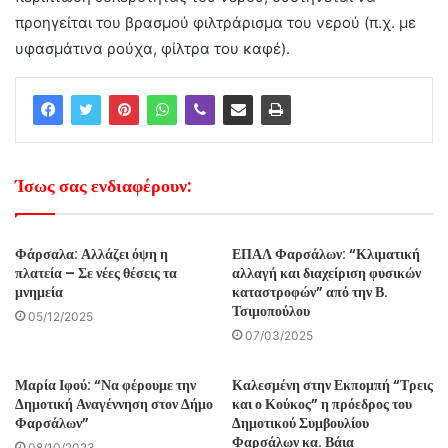
προηγείται του βρασμού φιλτράρισμα του νερού (π.χ. με
υφασμάτινα ρούχα, φίλτρα του καφέ).
Ίσως σας ενδιαφέρουν:
Φάρσαλα: Αλλάζει όψη η
ΕΠΑΛ Φαρσάλων: “Κλιματική
πλατεία – Σε νέες θέσεις τα
αλλαγή και διαχείριση φυσικών
μνημεία
καταστροφών” από την Β.
Τσιμοπούλου
05/12/2025
07/03/2025
Μαρία Ιφού: “Να φέρουμε την
Καλεσμένη στην Εκπομπή “Τρεις
Δημοτική Αναγέννηση στον Δήμο
και ο Κούκος” η πρόεδρος του
Φαρσάλων”
Δημοτικού Συμβουλίου
Φαρσάλων κα. Βάια
08/10/2023