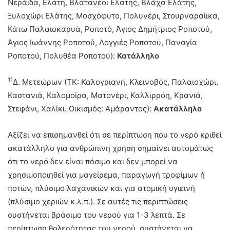
Νεράιδα, Ελάτη, Βλατανέοι Ελάτης, Βλάχα Ελάτης,
Ξυλοχώρι Ελάτης, Μοσχόφυτο, Πολυνέρι, Στουρναραίικα,
Κάτω Παλαιοκαρυά, Ροποτό, Άγιος Δημήτριος Ροποτού,
Άγιος Ιωάννης Ροποτού, Λογγιές Ροποτού, Παναγία
Ροποτού, Πολυθέα Ροποτού):
Κατάλληλο
11
Δ. Μετεώρων (ΤΚ: Καλογριανή, Κλεινοβός, Παλαιοχώρι,
Καστανιά, Καλομοίρα, Ματονέρι, Καλλιρρόη, Κρανιά,
Στεφάνι, Χαλίκι. Οικισμός: Αμάραντος):
Ακατάλληλο
Αξίζει να επισημανθεί ότι σε περίπτωση που το νερό κριθεί
ακατάλληλο για ανθρώπινη χρήση σημαίνει αυτομάτως
ότι το νερό δεν είναι πόσιμο και δεν μπορεί να
χρησιμοποιηθεί για μαγείρεμα, παραγωγή τροφίμων ή
ποτών, πλύσιμο λαχανικών και για ατομική υγιεινή
(πλύσιμο χεριών κ.λ.π.). Σε αυτές τις περιπτώσεις
συστήνεται βράσιμο του νερού για 1-3 λεπτά. Σε
περίπτωση θολερότητας του νερού, συστήνεται να