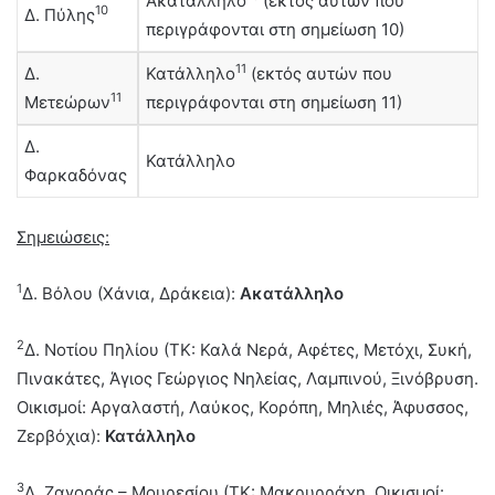
Ακατάλληλο
(εκτός αυτών που
10
Δ. Πύλης
περιγράφονται στη σημείωση 10)
11
Δ.
Κατάλληλο
(εκτός αυτών που
11
Μετεώρων
περιγράφονται στη σημείωση 11)
Δ.
Κατάλληλο
Φαρκαδόνας
Σημειώσεις:
1
Δ. Βόλου (Χάνια, Δράκεια):
Ακατάλληλο
2
Δ. Νοτίου Πηλίου (ΤΚ: Καλά Νερά, Αφέτες, Μετόχι, Συκή,
Πινακάτες, Άγιος Γεώργιος Νηλείας, Λαμπινού, Ξινόβρυση.
Οικισμοί: Αργαλαστή, Λαύκος, Κορόπη, Μηλιές, Άφυσσος,
Ζερβόχια):
Κατάλληλο
3
Δ. Ζαγοράς – Μουρεσίου (ΤΚ: Μακρυρράχη. Οικισμοί: