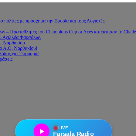
 πολίτες με πρόσχημα την Εφορία και τους Λογιστές
 – Πρωταθλητές του Champions Cup οι Aces κατέκτησαν το Challe
του Αχιλλέα Φαρσάλων
Ο. Ναρθακίου
ο Α.Ο. Ναρθακίου!
άδας για 15η φορά!
οράσεις
●
LIVE
Farsala Radio