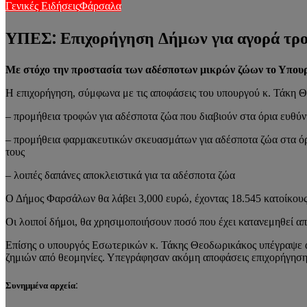
Γενικές Ειδήσεις
Φάρσαλα
ΥΠΕΣ: Επιχορήγηση Δήμων για αγορά τρο
Με στόχο την προστασία των αδέσποτων μικρών ζώων το Υπου
Η επιχορήγηση, σύμφωνα με τις αποφάσεις του υπουργού κ. Τάκη Θ
– προμήθεια τροφών για αδέσποτα ζώα που διαβιούν στα όρια ευθύν
– προμήθεια φαρμακευτικών σκευασμάτων για αδέσποτα ζώα στα όρ
τους
– λοιπές δαπάνες αποκλειστικά για τα αδέσποτα ζώα
Ο Δήμος Φαρσάλων θα λάβει 3,000 ευρώ, έχοντας 18.545 κατοίκου
Οι λοιποί δήμοι, θα χρησιμοποιήσουν ποσό που έχει κατανεμηθεί 
Επίσης ο υπουργός Εσωτερικών κ. Τάκης Θεοδωρικάκος υπέγραψε α
ζημιών από θεομηνίες. Υπεγράφησαν ακόμη αποφάσεις επιχορήγησης
Συνημμένα αρχεία: