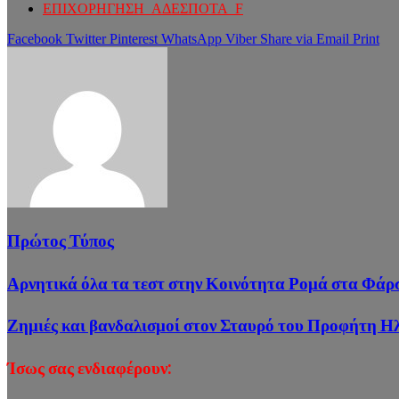
ΕΠΙΧΟΡΗΓΗΣΗ_ΑΔΕΣΠΟΤΑ_F
Facebook
Twitter
Pinterest
WhatsApp
Viber
Share via Email
Print
Πρώτος Τύπος
Αρνητικά όλα τα τεστ στην Κοινότητα Ρομά στα Φάρ
Ζημιές και βανδαλισμοί στον Σταυρό του Προφήτη Η
Ίσως σας ενδιαφέρουν: