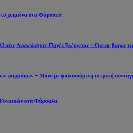
α το χειμώνα στα Φάρσαλα
 στις Ανανεώσιμες Πηγές Ενέργειας – Όχι σε βάρος τ
ικών φαρμάκων – Μόνο με φυλασσόμενη ιατρική συνταγ
 Γυναικών στα Φάρσαλα