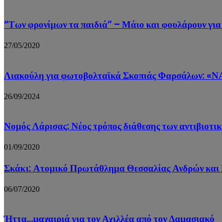
“Των φρονίμων τα παιδιά” – Μάιο και φουλάρουν γι
27/05/2020
Λιακούλη για φωτοβολταϊκά Σκοπιάς Φαρσάλων: «ΝΑΙ
26/09/2024
Νομός Λάρισας: Νέος τρόπος διάθεσης των αντιβιοτ
01/09/2020
Σκάκι: Ατομικό Πρωτάθλημα Θεσσαλίας Ανδρών και
06/07/2020
Ήττα…μαχαιριά για τον Αχιλλέα από τον Δαμασιακό