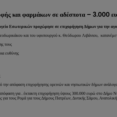
φής και φαρμάκων σε αδέσποτα – 3.000 
ργείο Εσωτερικών προχώρησε σε επιχορήγηση Δήμων για την αγ
εοδωρικάκου και του υφυπουργού κ. Θεόδωρου Λιβάνιου, κατανέμετα
ης τους
ια ευθύνης
ς
από την απόφαση επιχορήγησης ορεινών και νησιωτικών δήμων ανάλογ
πόφαση για . έκτακτη επιχορήγηση ύψους 300.000 ευρώ στο Δήμο Νι
 για τους Ρομά για τους Δήμους Πατρέων, Δυτικής Σάμου, Ανατολική