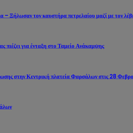
 – Ξήλωσαν τον καυστήρα πετρελαίου μαζί με τον λέ
ς πιέζει για ένταξη στο Ταμείο Ανάκαμψης
ωσης στην Κεντρική πλατεία Φαρσάλων στις 28 Φεβρ
σάλων