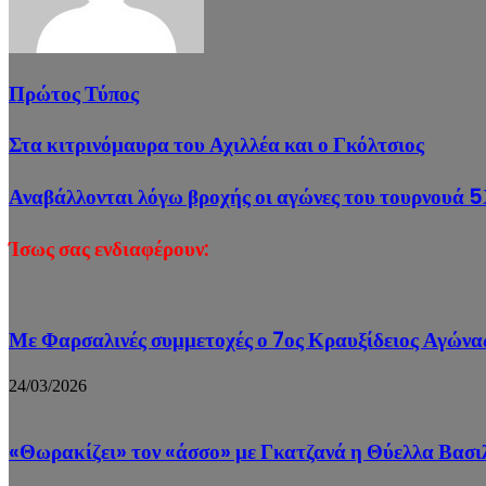
Πρώτος Τύπος
Στα κιτρινόμαυρα του Αχιλλέα και ο Γκόλτσιος
Αναβάλλονται λόγω βροχής οι αγώνες του τουρνουά 
Ίσως σας ενδιαφέρουν:
Με Φαρσαλινές συμμετοχές ο 7ος Κραυξίδειος Αγών
24/03/2026
«Θωρακίζει» τον «άσσο» με Γκατζανά η Θύελλα Βασι