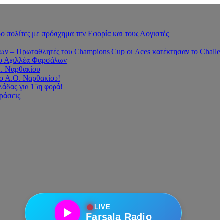
 πολίτες με πρόσχημα την Εφορία και τους Λογιστές
 – Πρωταθλητές του Champions Cup οι Aces κατέκτησαν το Challe
του Αχιλλέα Φαρσάλων
Ο. Ναρθακίου
ο Α.Ο. Ναρθακίου!
άδας για 15η φορά!
οράσεις
●
LIVE
Farsala Radio