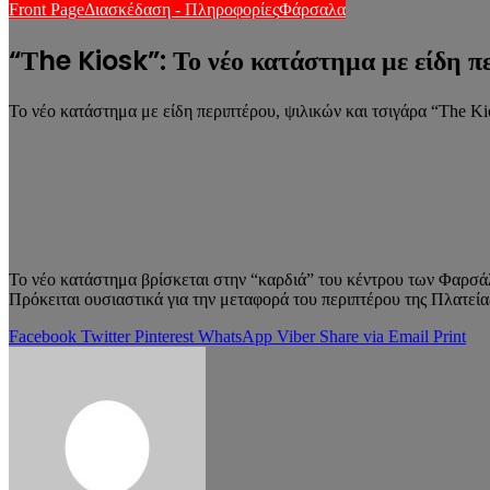
Front Page
Διασκέδαση - Πληροφορίες
Φάρσαλα
“Τhe Kiosk”: Το νέο κατάστημα με είδη 
Το νέο κατάστημα με είδη περιπτέρου, ψιλικών και τσιγάρα “The Ki
Το νέο κατάστημα βρίσκεται στην “καρδιά” του κέντρου των Φαρσάλ
Πρόκειται ουσιαστικά για την μεταφορά του περιπτέρου της Πλατεία
Facebook
Twitter
Pinterest
WhatsApp
Viber
Share via Email
Print