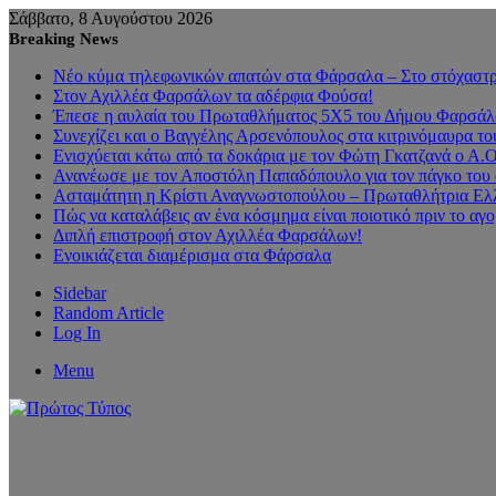
Σάββατο, 8 Αυγούστου 2026
Breaking News
Νέο κύμα τηλεφωνικών απατών στα Φάρσαλα – Στο στόχαστρο
Στον Αχιλλέα Φαρσάλων τα αδέρφια Φούσα!
Έπεσε η αυλαία του Πρωταθλήματος 5Χ5 του Δήμου Φαρσάλων
Συνεχίζει και ο Βαγγέλης Αρσενόπουλος στα κιτρινόμαυρα 
Ενισχύεται κάτω από τα δοκάρια με τον Φώτη Γκατζανά ο Α.
Ανανέωσε με τον Αποστόλη Παπαδόπουλο για τον πάγκο του 
Ασταμάτητη η Κρίστι Αναγνωστοπούλου – Πρωταθλήτρια Ελλ
Πώς να καταλάβεις αν ένα κόσμημα είναι ποιοτικό πριν το αγ
Διπλή επιστροφή στον Αχιλλέα Φαρσάλων!
Ενοικιάζεται διαμέρισμα στα Φάρσαλα
Sidebar
Random Article
Log In
Menu