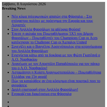
Σάββατο, 8 Αυγούστου 2026
Breaking News
Νέο κύμα τηλεφωνικών απατών στα Φάρσαλα – Στο
στόχαστρο πολίτες με πρόσχημα την Εφορία και τους
Λογιστές
Στον Αχιλλέα Φαρσάλων τα αδέρφια Φούσα!
Έπεσε η αυλαία του Πρωταθλήματος 5Χ5 του Δήμου
Φαρσάλων – Πρωταθλητές του Champions Cup οι Aces
κατέκτησαν το Challenge Cup οι Άμπαλοι United
Συνεχίζει και ο Βαγγέλης Αρσενόπουλος στα κιτρινόμαυρα
του Αχιλλέα Φαρσάλων
Ενισχύεται κάτω από τα δοκάρια με τον Φώτη Γκατζανά ο
Α.Ο. Ναρθακίου
Ανανέωσε με τον Αποστόλη Παπαδόπουλο για τον πάγκο
του ο Α.Ο. Ναρθακίου!
Ασταμάτητη η Κρίστι Αναγνωστοπούλου – Πρωταθλήτρια
Ελλάδας για 15η φορά!
Πώς να καταλάβεις αν ένα κόσμημα είναι ποιοτικό πριν το
αγοράσεις
Διπλή επιστροφή στον Αχιλλέα Φαρσάλων!
Ενοικιάζεται διαμέρισμα στα Φάρσαλα
Sidebar
Random