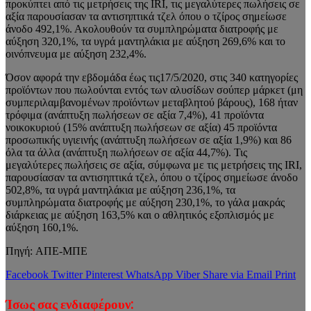
προκύπτει από τις μετρήσεις της IRI, τις μεγαλύτερες πωλήσεις σε
αξία παρουσίασαν τα αντισηπτικά τζελ όπου ο τζίρος σημείωσε
άνοδο 492,1%. Ακολουθούν τα συμπληρώματα διατροφής με
αύξηση 320,1%, τα υγρά μαντηλάκια με αύξηση 269,6% και το
οινόπνευμα με αύξηση 232,4%.
Όσον αφορά την εβδομάδα έως τις17/5/2020, στις 340 κατηγορίες
προϊόντων που πωλούνται εντός των αλυσίδων σούπερ μάρκετ (μη
συμπεριλαμβανομένων προϊόντων μεταβλητού βάρους), 168 ήταν
τρόφιμα (ανάπτυξη πωλήσεων σε αξία 7,4%), 41 προϊόντα
νοικοκυριού (15% ανάπτυξη πωλήσεων σε αξία) 45 προϊόντα
προσωπικής υγιεινής (ανάπτυξη πωλήσεων σε αξία 1,9%) και 86
όλα τα άλλα (ανάπτυξη πωλήσεων σε αξία 44,7%). Τις
μεγαλύτερες πωλήσεις σε αξία, σύμφωνα με τις μετρήσεις της IRI,
παρουσίασαν τα αντισηπτικά τζελ, όπου o τζίρος σημείωσε άνοδο
502,8%, τα υγρά μαντηλάκια με αύξηση 236,1%, τα
συμπληρώματα διατροφής με αύξηση 230,1%, το γάλα μακράς
διάρκειας με αύξηση 163,5% και ο αθλητικός εξοπλισμός με
αύξηση 160,1%.
Πηγή: ΑΠΕ-ΜΠΕ
Facebook
Twitter
Pinterest
WhatsApp
Viber
Share via Email
Print
Ίσως σας ενδιαφέρουν: