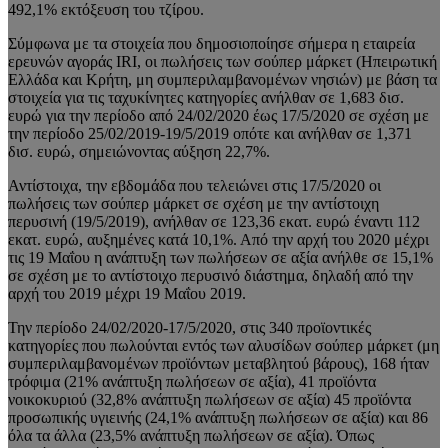
492,1% εκτόξευση του τζίρου.
Σύμφωνα με τα στοιχεία που δημοσιοποίησε σήμερα η εταιρεία
ερευνών αγοράς IRI, οι πωλήσεις των σούπερ μάρκετ (Ηπειρωτική
Ελλάδα και Κρήτη, μη συμπεριλαμβανομένων νησιών) με βάση τα
στοιχεία για τις ταχυκίνητες κατηγορίες ανήλθαν σε 1,683 δισ.
ευρώ για την περίοδο από 24/02/2020 έως 17/5/2020 σε σχέση με
την περίοδο 25/02/2019-19/5/2019 οπότε και ανήλθαν σε 1,371
δισ. ευρώ, σημειώνοντας αύξηση 22,7%.
Αντίστοιχα, την εβδομάδα που τελειώνει στις 17/5/2020 οι
πωλήσεις των σούπερ μάρκετ σε σχέση με την αντίστοιχη
περυσινή (19/5/2019), ανήλθαν σε 123,36 εκατ. ευρώ έναντι 112
εκατ. ευρώ, αυξημένες κατά 10,1%. Από την αρχή του 2020 μέχρι
τις 19 Μαΐου η ανάπτυξη των πωλήσεων σε αξία ανήλθε σε 15,1%
σε σχέση με το αντίστοιχο περυσινό διάστημα, δηλαδή από την
αρχή του 2019 μέχρι 19 Μαΐου 2019.
Την περίοδο 24/02/2020-17/5/2020, στις 340 προϊοντικές
κατηγορίες που πωλούνται εντός των αλυσίδων σούπερ μάρκετ (μη
συμπεριλαμβανομένων προϊόντων μεταβλητού βάρους), 168 ήταν
τρόφιμα (21% ανάπτυξη πωλήσεων σε αξία), 41 προϊόντα
νοικοκυριού (32,8% ανάπτυξη πωλήσεων σε αξία) 45 προϊόντα
προσωπικής υγιεινής (24,1% ανάπτυξη πωλήσεων σε αξία) και 86
όλα τα άλλα (23,5% ανάπτυξη πωλήσεων σε αξία). Όπως