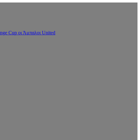
nge Cup οι Άμπαλοι United