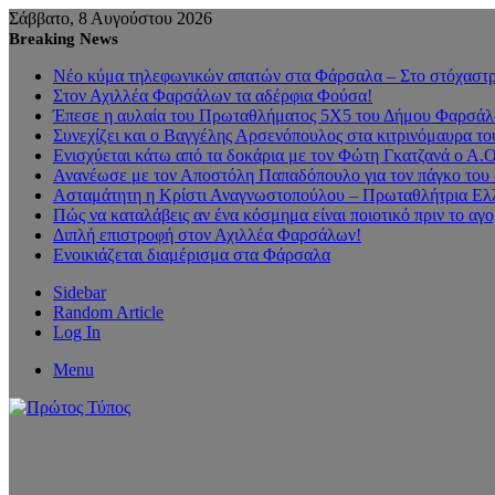
Σάββατο, 8 Αυγούστου 2026
Breaking News
Νέο κύμα τηλεφωνικών απατών στα Φάρσαλα – Στο στόχαστρο
Στον Αχιλλέα Φαρσάλων τα αδέρφια Φούσα!
Έπεσε η αυλαία του Πρωταθλήματος 5Χ5 του Δήμου Φαρσάλων
Συνεχίζει και ο Βαγγέλης Αρσενόπουλος στα κιτρινόμαυρα 
Ενισχύεται κάτω από τα δοκάρια με τον Φώτη Γκατζανά ο Α.
Ανανέωσε με τον Αποστόλη Παπαδόπουλο για τον πάγκο του 
Ασταμάτητη η Κρίστι Αναγνωστοπούλου – Πρωταθλήτρια Ελλ
Πώς να καταλάβεις αν ένα κόσμημα είναι ποιοτικό πριν το αγ
Διπλή επιστροφή στον Αχιλλέα Φαρσάλων!
Ενοικιάζεται διαμέρισμα στα Φάρσαλα
Sidebar
Random Article
Log In
Menu