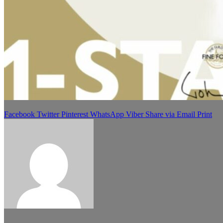
Facebook
Twitter
Pinterest
WhatsApp
Viber
Share via Email
Print