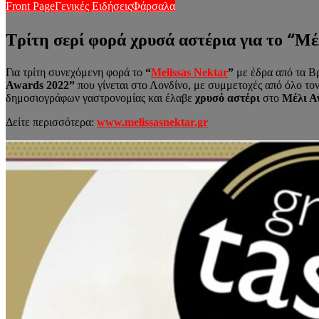
Front Page
Γενικές Ειδήσεις
Φάρσαλα
Τρίτη σερί φορά χρυσά αστέρια για το “Μ
Για τρίτη συνεχόμενη φορά το
“
Melissas Nektar
”
με έδρα από τα Β
Awards 2022”
που γίνεται στο Λονδίνο, με συμμετοχές από όλο το
δημοσιογράφων γαστρονομίας και έλαβε
χρυσό αστέρι
στο
Μέλι Α
Δείτε περισσότερα:
www.melissasnektar.gr