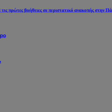
ις πρώτες βοήθειες σε περιστατικό ανακοπής στην Π
xpo
υ