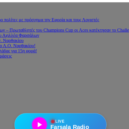
 πολίτες με πρόσχημα την Εφορία και τους Λογιστές
 – Πρωταθλητές του Champions Cup οι Aces κατέκτησαν το Challe
του Αχιλλέα Φαρσάλων
Ο. Ναρθακίου
ο Α.Ο. Ναρθακίου!
άδας για 15η φορά!
οράσεις
●
LIVE
Farsala Radio