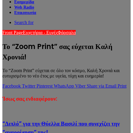
Εφημερίδα
Web Radio
Επικοινωνία
Search for
Front Page
Ευχετήρια - Ευχές
Φάρσαλα
Το “Zoom Print” σας εύχεται Καλή
Χρονιά!
Το “Zoom Print” εύχεται σε όλο τον κόσμο, Καλή Χρονιά και
ευτυχισμένο το νέο έτος με υγεία, τύχη και ευημερία!
Facebook
Twitter
Pinterest
WhatsApp
Viber
Share via Email
Print
Ίσως σας ενδιαφέρουν:
“Διπλό” για την Θύελλα Βασιλί που συνεχίζει την
“αναρρίχηση” της!