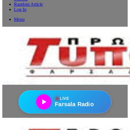
Random Article
Log In
Menu
●
LIVE
Farsala Radio