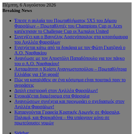
Πέμπτη, 6 Αυγούστου 2026
Breaking News
Έπεσε η αυλαία του Πρωταθλήματος 5Χ5 του Δήμου
Φαρσάλων – Πρωταθλητές του Champions Cup οι Aces
κατέκτησαν το Challenge Cup οι Άμπαλοι United
Συνεχίζει και ο Βαγγέλης Αρσενόπουλος στα κιτρινόμαυρα
του Αχιλλέα Φαρσάλων
Ενισχύεται κάτω από τα δοκάρια με τον Φώτη Γκατζανά ο
Α.Ο. Ναρθακίου
Ανανέωσε με τον Αποστόλη Παπαδόπουλο για τον πάγκο
του ο Α.Ο. Ναρθακίου!
Ασταμάτητη η Κρίστι Αναγνωστοπούλου – Πρωταθλήτρια
Ελλάδας για 15η φορά!
Πώς να καταλάβεις αν ένα κόσμημα είναι ποιοτικό πριν το
αγοράσεις
Διπλή επιστροφή στον Αχιλλέα Φαρσάλων!
Ενοικιάζεται διαμέρισμα στα Φάρσαλα
Ανανεώσεων συνέχεια και προχωράει ο σχεδιασμός στον
Αχιλλέα Φαρσάλων!
Καταργούνται Γραφεία Κρατικής Αρωγής σε Φάρσαλα,
Παλαμά, και Φαρκαδόνα – Θα υπάρχουν μόνο σε
πρωτεύουσες νομών
Sidebar