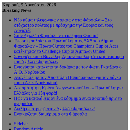
Κυριακή, 9 Αυγούστου 2026
Breaking News
Νέο κύμα τηλεφωνικών απατών στα Φάρσαλα – Στο
στόχαστρο πολίτες με πρόσχημα την Εφορία και τους
Λογιστές
Στον Αχιλλέα Φαρσάλων τα αδέρφια Φούσα!
Έπεσε η αυλαία του Πρωταθλήματος 5Χ5 του Δήμου
Φαρσάλων – Πρωταθλητές του Champions Cup οι Aces
κατέκτησαν το Challenge Cup οι Άμπαλοι United
Συνεχίζει και ο Βαγγέλης Αρσενόπουλος στα κιτρινόμαυρα
του Αχιλλέα Φαρσάλων
Ενισχύεται κάτω από τα δοκάρια με τον Φώτη Γκατζανά ο
Α.Ο. Ναρθακίου
Ανανέωσε με τον Αποστόλη Παπαδόπουλο για τον πάγκο
του ο Α.Ο. Ναρθακίου!
Ασταμάτητη η Κρίστι Αναγνωστοπούλου – Πρωταθλήτρια
Ελλάδας για 15η φορά!
Πώς να καταλάβεις αν ένα κόσμημα είναι ποιοτικό πριν το
αγοράσεις
Διπλή επιστροφή στον Αχιλλέα Φαρσάλων!
Ενοικιάζεται διαμέρισμα στα Φάρσαλα
Sidebar
Random Article