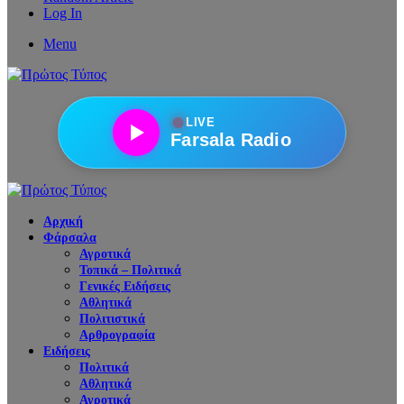
Log In
Menu
●
LIVE
Farsala Radio
Αρχική
Φάρσαλα
Αγροτικά
Τοπικά – Πολιτικά
Γενικές Ειδήσεις
Αθλητικά
Πολιτιστικά
Αρθρογραφία
Ειδήσεις
Πολιτικά
Αθλητικά
Αγροτικά