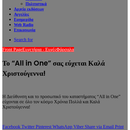
Πολιτιστικά
Αρχείο εκδόσεων
Αγγελίες
Εφημερίδα
Web Radio
Επικοινωνία
Search for
Front Page
Ευχετήρια - Ευχές
Φάρσαλα
Το “All in One” σας εύχεται Καλά
Χριστούγεννα!
Η Διεύθυνση και το προσωπικό του καταστήματος “All in One”
εύχονται σε όλο τον κόσμο Χρόνια Πολλά και Καλά
Χριστούγεννα!
Facebook
Twitter
Pinterest
WhatsApp
Viber
Share via Email
Print