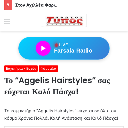
Στον Αχιλλέα Φαρσάλων τα αδέρφια Φούσα!
Menu
●
LIVE
Farsala Radio
Ευχετήρια - Ευχές
Φάρσαλα
Το “Aggelis Hairstyles” σας
εύχεται Καλό Πάσχα!
Το κομμωτήριο “Aggelis Hairstyles” εύχεται σε όλο τον
κόσμο Χρόνια Πολλά, Καλή Ανάσταση και Καλό Πάσχα!