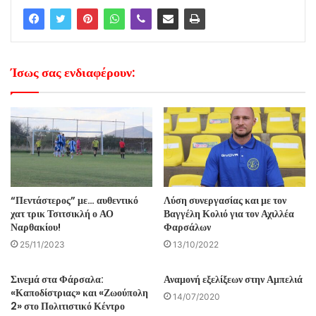
Ίσως σας ενδιαφέρουν:
“Πεντάστερος” με… αυθεντικό
Λύση συνεργασίας και με τον
χατ τρικ Τσιτσικλή ο ΑΟ
Βαγγέλη Κολιό για τον Αχιλλέα
Ναρθακίου!
Φαρσάλων
25/11/2023
13/10/2022
Σινεμά στα Φάρσαλα:
Αναμονή εξελίξεων στην Αμπελιά
«Καποδίστριας» και «Ζωούπολη
14/07/2020
2» στο Πολιτιστικό Κέντρο