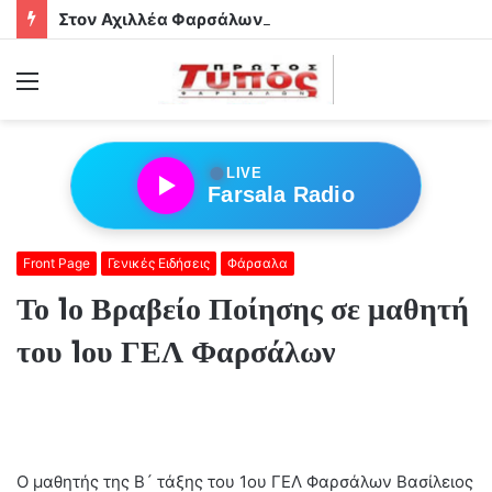
Στον Αχιλλέα Φαρσάλων τα αδέρφια Φούσα!
Menu
●
LIVE
Farsala Radio
Front Page
Γενικές Ειδήσεις
Φάρσαλα
Το 1ο Βραβείο Ποίησης σε μαθητή
του 1ου ΓΕΛ Φαρσάλων
Ο μαθητής της Β´ τάξης του 1ου ΓΕΛ Φαρσάλων Βασίλειος