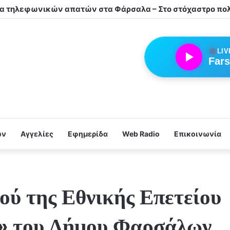
●
LIV
Fars
ων
Αγγελίες
Εφημερίδα
Web Radio
Επικοινωνία
ού της Εθνικής Επετείου
» του Δήμου Φαρσάλων