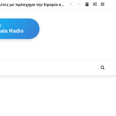
Log
Random
Sideb
Νέο κύμα τηλεφωνικών απατών στα Φάρσαλα – Στο στόχαστρο πολίτες με πρόσχημα την Εφορία και τους Λογιστές
In
Article
E
ala Radio
Searc
for