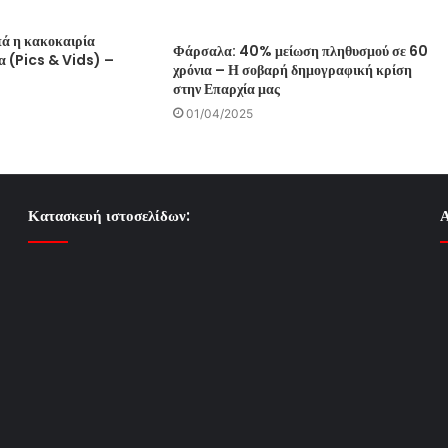
ά η κακοκαιρία
Φάρσαλα: 40% μείωση πληθυσμού σε 60
α (Pics & Vids) –
χρόνια – Η σοβαρή δημογραφική κρίση
στην Επαρχία μας
01/04/2025
Κατασκευή ιστοσελίδων:
Α