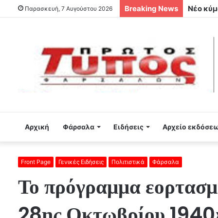
Breaking News
Παρασκευή, 7 Αυγούστου 2026
Αρχική
Φάρσαλα
Ειδήσεις
Αρχείο εκδόσε
Front Page
Γενικές Ειδήσεις
Πολιτιστικά
Φάρσαλα
Το πρόγραμμα εορτασμ
28ης Οκτωβρίου 1940