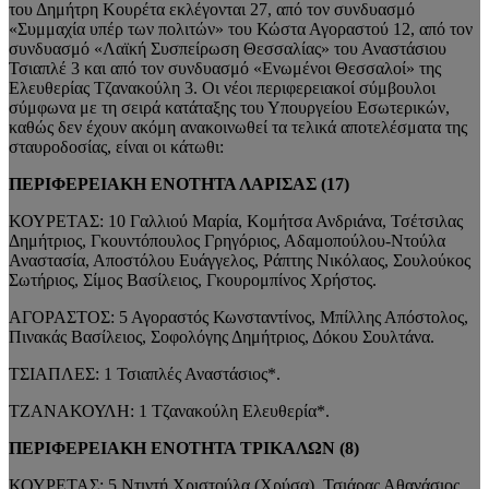
του Δημήτρη Κουρέτα εκλέγονται 27, από τον συνδυασμό
«Συμμαχία υπέρ των πολιτών» του Κώστα Αγοραστού 12, από τον
συνδυασμό «Λαϊκή Συσπείρωση Θεσσαλίας» του Αναστάσιου
Τσιαπλέ 3 και από τον συνδυασμό «Ενωμένοι Θεσσαλοί» της
Ελευθερίας Τζανακούλη 3. Οι νέοι περιφερειακοί σύμβουλοι
σύμφωνα με τη σειρά κατάταξης του Υπουργείου Εσωτερικών,
καθώς δεν έχουν ακόμη ανακοινωθεί τα τελικά αποτελέσματα της
σταυροδοσίας, είναι οι κάτωθι:
ΠΕΡΙΦΕΡΕΙΑΚΗ ΕΝΟΤΗΤΑ ΛΑΡΙΣΑΣ (17)
ΚΟΥΡΕΤΑΣ: 10 Γαλλιού Μαρία, Κομήτσα Ανδριάνα, Τσέτσιλας
Δημήτριος, Γκουντόπουλος Γρηγόριος, Αδαμοπούλου-Ντούλα
Αναστασία, Αποστόλου Ευάγγελος, Ράπτης Νικόλαος, Σουλούκος
Σωτήριος, Σίμος Βασίλειος, Γκουρομπίνος Χρήστος.
ΑΓΟΡΑΣΤΟΣ: 5 Αγοραστός Κωνσταντίνος, Μπίλλης Απόστολος,
Πινακάς Βασίλειος, Σοφολόγης Δημήτριος, Δόκου Σουλτάνα.
ΤΣΙΑΠΛΕΣ: 1 Τσιαπλές Αναστάσιος*.
ΤΖΑΝΑΚΟΥΛΗ: 1 Τζανακούλη Ελευθερία*.
ΠΕΡΙΦΕΡΕΙΑΚΗ ΕΝΟΤΗΤΑ ΤΡΙΚΑΛΩΝ (8)
ΚΟΥΡΕΤΑΣ: 5 Ντιντή Χριστούλα (Χρύσα), Τσιάρας Αθανάσιος,