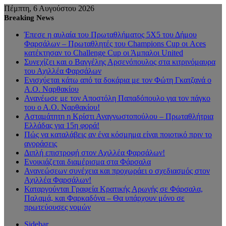
Πέμπτη, 6 Αυγούστου 2026
Breaking News
Έπεσε η αυλαία του Πρωταθλήματος 5Χ5 του Δήμου
Φαρσάλων – Πρωταθλητές του Champions Cup οι Aces
κατέκτησαν το Challenge Cup οι Άμπαλοι United
Συνεχίζει και ο Βαγγέλης Αρσενόπουλος στα κιτρινόμαυρα
του Αχιλλέα Φαρσάλων
Ενισχύεται κάτω από τα δοκάρια με τον Φώτη Γκατζανά ο
Α.Ο. Ναρθακίου
Ανανέωσε με τον Αποστόλη Παπαδόπουλο για τον πάγκο
του ο Α.Ο. Ναρθακίου!
Ασταμάτητη η Κρίστι Αναγνωστοπούλου – Πρωταθλήτρια
Ελλάδας για 15η φορά!
Πώς να καταλάβεις αν ένα κόσμημα είναι ποιοτικό πριν το
αγοράσεις
Διπλή επιστροφή στον Αχιλλέα Φαρσάλων!
Ενοικιάζεται διαμέρισμα στα Φάρσαλα
Ανανεώσεων συνέχεια και προχωράει ο σχεδιασμός στον
Αχιλλέα Φαρσάλων!
Καταργούνται Γραφεία Κρατικής Αρωγής σε Φάρσαλα,
Παλαμά, και Φαρκαδόνα – Θα υπάρχουν μόνο σε
πρωτεύουσες νομών
Sidebar