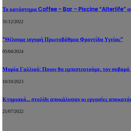
Το κατάστημα Coffee – Bar – Piscine “Alterlife” σ
31/12/2022
“Θέλουμε ισχυρή Πρωτοβάθμια Φροντίδα Υγείας”
05/04/2024
Μαρία Γαλλιού: Ποιον θα εμπιστευτούμε, τον σοβαρό
10/10/2023
Κτηριακό… στολίδι αποκάλυψαν οι εργασίες αποκατ
21/07/2022