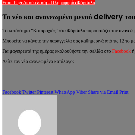
Front Page
Διασκέδαση - Πληροφορίες
Φάρσαλα
Το νέο και ανανεωμένο μενού delivery τ
Το κατάστημα “Καταραχιάς” στα Φάρσαλα παρουσιάζει τον ανανεώμε
Μπορείτε να κάνετε την παραγγελία σας καθημερινά από τις 12 το με
Για μαγειρευτά της ημέρας ακολουθήστε την σελίδα στο
Facebook
ή
Δείτε τον νέο ανανεωμένο κατάλογο:
Facebook
Twitter
Pinterest
WhatsApp
Viber
Share via Email
Print