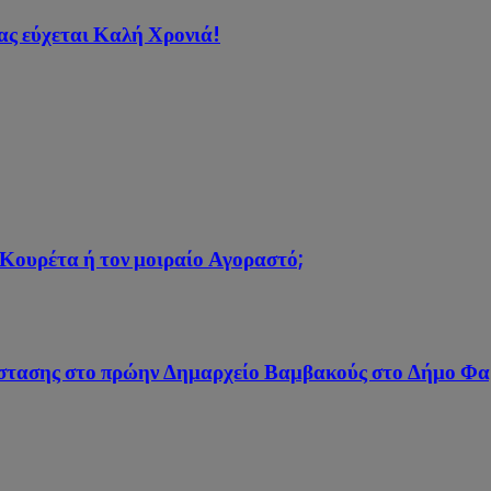
ας εύχεται Καλή Χρονιά!
 Κουρέτα ή τον μοιραίο Αγοραστό;
άστασης στο πρώην Δημαρχείο Βαμβακούς στο Δήμο Φ