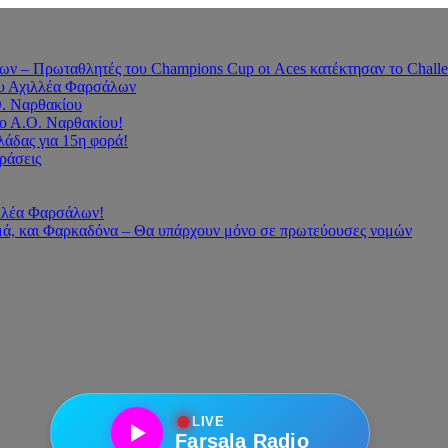
 – Πρωταθλητές του Champions Cup οι Aces κατέκτησαν το Challe
του Αχιλλέα Φαρσάλων
Ο. Ναρθακίου
ο Α.Ο. Ναρθακίου!
άδας για 15η φορά!
οράσεις
ιλλέα Φαρσάλων!
ά, και Φαρκαδόνα – Θα υπάρχουν μόνο σε πρωτεύουσες νομών
●
LIVE
Farsala Radio