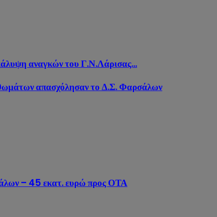
άλυψη αναγκών του Γ.Ν.Λάρισας...
σθωμάτων απασχόλησαν το Δ.Σ. Φαρσάλων
λων – 45 εκατ. ευρώ προς ΟΤΑ