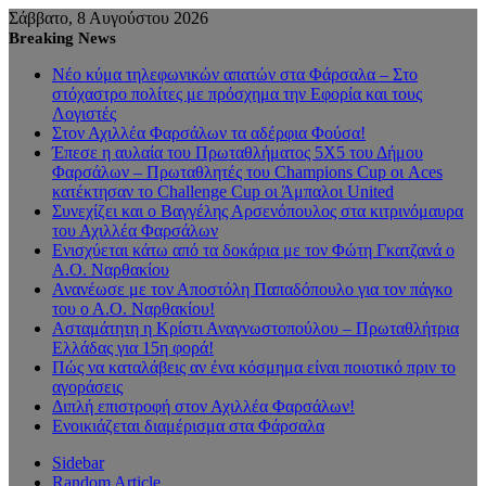
Σάββατο, 8 Αυγούστου 2026
Breaking News
Νέο κύμα τηλεφωνικών απατών στα Φάρσαλα – Στο
στόχαστρο πολίτες με πρόσχημα την Εφορία και τους
Λογιστές
Στον Αχιλλέα Φαρσάλων τα αδέρφια Φούσα!
Έπεσε η αυλαία του Πρωταθλήματος 5Χ5 του Δήμου
Φαρσάλων – Πρωταθλητές του Champions Cup οι Aces
κατέκτησαν το Challenge Cup οι Άμπαλοι United
Συνεχίζει και ο Βαγγέλης Αρσενόπουλος στα κιτρινόμαυρα
του Αχιλλέα Φαρσάλων
Ενισχύεται κάτω από τα δοκάρια με τον Φώτη Γκατζανά ο
Α.Ο. Ναρθακίου
Ανανέωσε με τον Αποστόλη Παπαδόπουλο για τον πάγκο
του ο Α.Ο. Ναρθακίου!
Ασταμάτητη η Κρίστι Αναγνωστοπούλου – Πρωταθλήτρια
Ελλάδας για 15η φορά!
Πώς να καταλάβεις αν ένα κόσμημα είναι ποιοτικό πριν το
αγοράσεις
Διπλή επιστροφή στον Αχιλλέα Φαρσάλων!
Ενοικιάζεται διαμέρισμα στα Φάρσαλα
Sidebar
Random Article