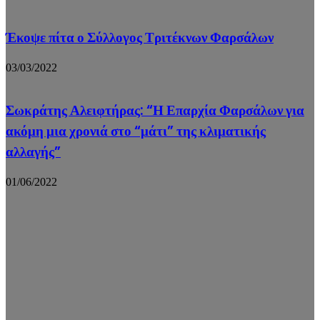
Έκοψε πίτα ο Σύλλογος Τριτέκνων Φαρσάλων
03/03/2022
Σωκράτης Αλειφτήρας: “Η Επαρχία Φαρσάλων για
ακόμη μια χρονιά στο “μάτι” της κλιματικής
αλλαγής”
01/06/2022