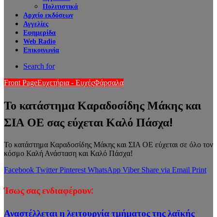
Πολιτιστικά
Αρχείο εκδόσεων
Αγγελίες
Εφημερίδα
Web Radio
Επικοινωνία
Search for
Front Page
Ευχετήρια - Ευχές
Φάρσαλα
Το κατάστημα Καραδοσίδης Μάκης και
ΣΙΑ ΟΕ σας εύχεται Καλό Πάσχα!
Το κατάστημα Καραδοσίδης Μάκης και ΣΙΑ ΟΕ εύχεται σε όλο τον
κόσμο Καλή Ανάσταση και Καλό Πάσχα!
Facebook
Twitter
Pinterest
WhatsApp
Viber
Share via Email
Print
Ίσως σας ενδιαφέρουν:
Αναστέλλεται η λειτουργία τμήματος της λαϊκής