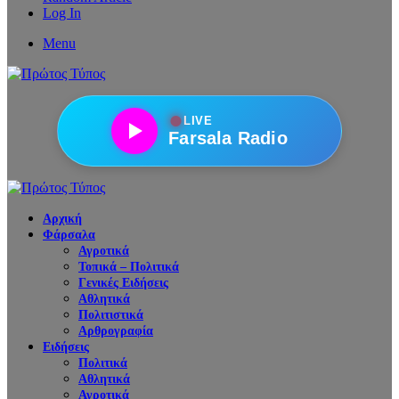
Log In
Menu
●
LIVE
Farsala Radio
Αρχική
Φάρσαλα
Αγροτικά
Τοπικά – Πολιτικά
Γενικές Ειδήσεις
Αθλητικά
Πολιτιστικά
Αρθρογραφία
Ειδήσεις
Πολιτικά
Αθλητικά
Αγροτικά