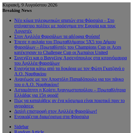
Κυριακή, 9 Αυγούστου 2026
Breaking News
Νέο κύμα τηλεφωνικών απατών στα Φάρσαλα – Στο
στόχαστρο πολίτες με πρόσχημα την Εφορία και τους
Λογιστές
Στον Αχιλλέα Φαρσάλων τα αδέρφια Φούσα!
Έπεσε η αυλαία του Πρωταθλήματος 5Χ5 του Δήμου
Φαρσάλων – Πρωταθλητές του Champions Cup οι Aces
κατέκτησαν το Challenge Cup οι Άμπαλοι United
Συνεχίζει και ο Βαγγέλης Αρσενόπουλος στα κιτρινόμαυρα
του Αχιλλέα Φαρσάλων
Ενισχύεται κάτω από τα δοκάρια με τον Φώτη Γκατζανά ο
Α.Ο. Ναρθακίου
Ανανέωσε με τον Αποστόλη Παπαδόπουλο για τον πάγκο
του ο Α.Ο. Ναρθακίου!
Ασταμάτητη η Κρίστι Αναγνωστοπούλου – Πρωταθλήτρια
Ελλάδας για 15η φορά!
Πώς να καταλάβεις αν ένα κόσμημα είναι ποιοτικό πριν το
αγοράσεις
Διπλή επιστροφή στον Αχιλλέα Φαρσάλων!
Ενοικιάζεται διαμέρισμα στα Φάρσαλα
Sidebar
Random Article