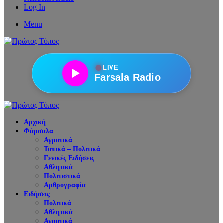
Log In
Menu
●
LIVE
Farsala Radio
Αρχική
Φάρσαλα
Αγροτικά
Τοπικά – Πολιτικά
Γενικές Ειδήσεις
Αθλητικά
Πολιτιστικά
Αρθρογραφία
Ειδήσεις
Πολιτικά
Αθλητικά
Αγροτικά