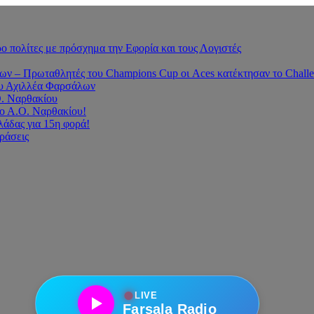
 πολίτες με πρόσχημα την Εφορία και τους Λογιστές
 – Πρωταθλητές του Champions Cup οι Aces κατέκτησαν το Challe
του Αχιλλέα Φαρσάλων
Ο. Ναρθακίου
ο Α.Ο. Ναρθακίου!
άδας για 15η φορά!
οράσεις
●
LIVE
Farsala Radio