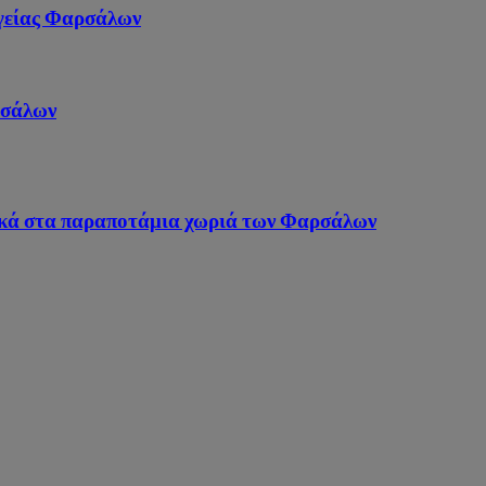
Υγείας Φαρσάλων
ρσάλων
ικά στα παραποτάμια χωριά των Φαρσάλων