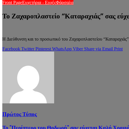
Front Page
Ευχετήρια - Ευχές
Φάρσαλα
Το Ζαχαροπλαστείο “Καταραχιάς” σας εύχ
Η Διεύθυνση και το προσωπικό του Ζαχαροπλαστείου “Καταραχιάς” ε
Facebook
Twitter
Pinterest
WhatsApp
Viber
Share via Email
Print
Πρώτος Τύπος
Το "Περίπτερο του Θοδωρή" σας εύχεται Καλή Χρονι