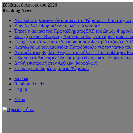
Σάββατο, 8 Αυγούστου 2026
Breaking News
Νέο κύμα τηλεφωνικών απατών στα Φάρσαλα – Στο στόχαστρο
Στον Αχιλλέα Φαρσάλων τα αδέρφια Φούσα!
Έπεσε η αυλαία του Πρωταθλήματος 5Χ5 του Δήμου Φαρσάλων
Συνεχίζει και ο Βαγγέλης Αρσενόπουλος στα κιτρινόμαυρα 
Ενισχύεται κάτω από τα δοκάρια με τον Φώτη Γκατζανά ο Α.
Ανανέωσε με τον Αποστόλη Παπαδόπουλο για τον πάγκο του 
Ασταμάτητη η Κρίστι Αναγνωστοπούλου – Πρωταθλήτρια Ελλ
Πώς να καταλάβεις αν ένα κόσμημα είναι ποιοτικό πριν το αγ
Διπλή επιστροφή στον Αχιλλέα Φαρσάλων!
Ενοικιάζεται διαμέρισμα στα Φάρσαλα
Sidebar
Random Article
Log In
Menu