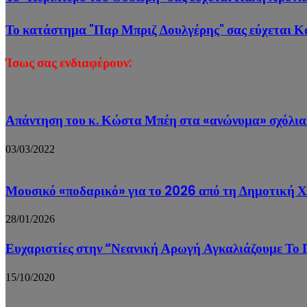
Το κατάστημα "Παρ Μπριζ Δουλγέρης" σας εύχεται Κ
Ίσως σας ενδιαφέρουν:
Απάντηση του κ. Κώστα Μπέη στα «ανώνυμα» σχόλια
03/03/2022
Μουσικό «ποδαρικό» για το 2026 από τη Δημοτική
28/01/2026
Ευχαριστίες στην “Νεανική Αρωγή Αγκαλιάζουμε Το Πα
15/10/2020