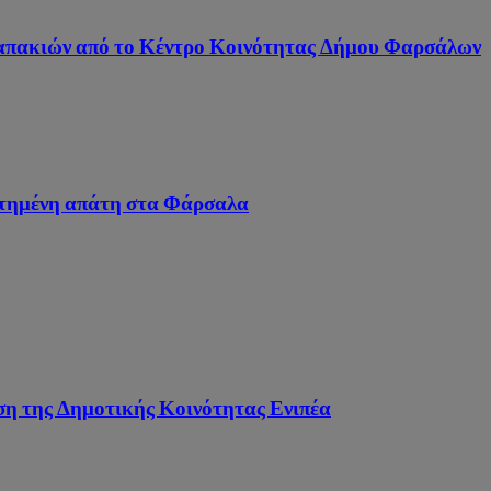
απακιών από το Κέντρο Κοινότητας Δήμου Φαρσάλων
τημένη απάτη στα Φάρσαλα
η της Δημοτικής Κοινότητας Ενιπέα