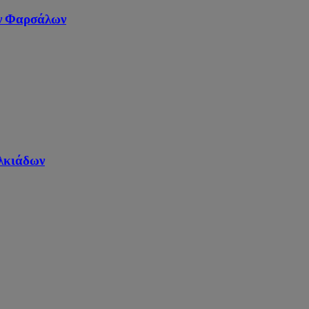
ων Φαρσάλων
αλκιάδων