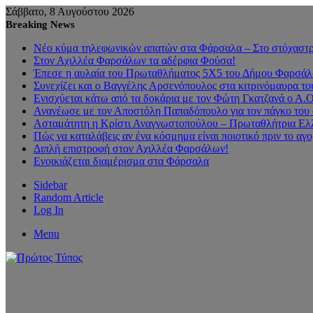
Σάββατο, 8 Αυγούστου 2026
Breaking News
Νέο κύμα τηλεφωνικών απατών στα Φάρσαλα – Στο στόχαστρο
Στον Αχιλλέα Φαρσάλων τα αδέρφια Φούσα!
Έπεσε η αυλαία του Πρωταθλήματος 5Χ5 του Δήμου Φαρσάλων
Συνεχίζει και ο Βαγγέλης Αρσενόπουλος στα κιτρινόμαυρα 
Ενισχύεται κάτω από τα δοκάρια με τον Φώτη Γκατζανά ο Α.
Ανανέωσε με τον Αποστόλη Παπαδόπουλο για τον πάγκο του 
Ασταμάτητη η Κρίστι Αναγνωστοπούλου – Πρωταθλήτρια Ελλ
Πώς να καταλάβεις αν ένα κόσμημα είναι ποιοτικό πριν το αγ
Διπλή επιστροφή στον Αχιλλέα Φαρσάλων!
Ενοικιάζεται διαμέρισμα στα Φάρσαλα
Sidebar
Random Article
Log In
Menu