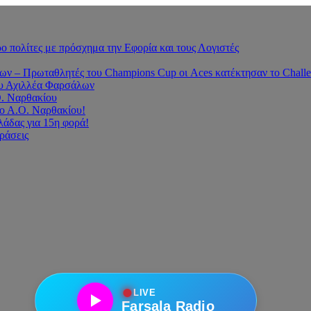
 πολίτες με πρόσχημα την Εφορία και τους Λογιστές
 – Πρωταθλητές του Champions Cup οι Aces κατέκτησαν το Challe
του Αχιλλέα Φαρσάλων
Ο. Ναρθακίου
ο Α.Ο. Ναρθακίου!
άδας για 15η φορά!
οράσεις
●
LIVE
Farsala Radio