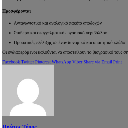
Προσφέρονται
Ανταγωνιστικό και αναλογικό πακέτο αποδοχών
Σταθερό και επαγγελματικό εργασιακό περιβάλλον
Προοπτικές εξέλιξης σε έναν δυναμικό και απαιτητικό κλάδο
Οι ενδιαφερόμενοι καλούνται να αποστείλουν το βιογραφικό τους 
Facebook
Twitter
Pinterest
WhatsApp
Viber
Share via Email
Print
Πρώτος Τύπος