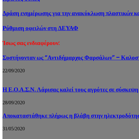
Δράση ενημέρωσης για την ανακύκλωση πλαστικών κ
Ρύθμιση οφειλών στη ΔΕΥΑΦ
Ίσως σας ενδιαφέρουν:
Συστήνονταν ως “Αντιδήμαρχος Φαρσάλων” – Καλοσ
22/09/2020
Η Ε.Ο.Α.Σ.Ν. Λάρισας καλεί τους αγρότες σε σύσκεψη
28/09/2020
Αποκαταστάθηκε πλήρως η βλάβη στην ηλεκτροδότησ
31/05/2020