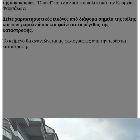
της κακοκαιρίας “Daniel” που διέλυσε κυριολεκτικά την Επαρχία
Φαρσάλων.
Δείτε χαρακτηριστικές εικόνες από διάφορα σημεία της πόλης
και των χωριών όπου και φαίνεται το μέγεθος της
καταστροφής.
Το κείμενο θα ανανεώνεται με φωτογραφίες από την τεράστια
καταστροφή.