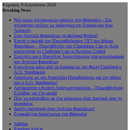
Κυριακή, 9 Αυγούστου 2026
Breaking News
Νέο κύμα τηλεφωνικών απατών στα Φάρσαλα – Στο
στόχαστρο πολίτες με πρόσχημα την Εφορία και τους
Λογιστές
Στον Αχιλλέα Φαρσάλων τα αδέρφια Φούσα!
Έπεσε η αυλαία του Πρωταθλήματος 5Χ5 του Δήμου
Φαρσάλων – Πρωταθλητές του Champions Cup οι Aces
κατέκτησαν το Challenge Cup οι Άμπαλοι United
Συνεχίζει και ο Βαγγέλης Αρσενόπουλος στα κιτρινόμαυρα
του Αχιλλέα Φαρσάλων
Ενισχύεται κάτω από τα δοκάρια με τον Φώτη Γκατζανά ο
Α.Ο. Ναρθακίου
Ανανέωσε με τον Αποστόλη Παπαδόπουλο για τον πάγκο
του ο Α.Ο. Ναρθακίου!
Ασταμάτητη η Κρίστι Αναγνωστοπούλου – Πρωταθλήτρια
Ελλάδας για 15η φορά!
Πώς να καταλάβεις αν ένα κόσμημα είναι ποιοτικό πριν το
αγοράσεις
Διπλή επιστροφή στον Αχιλλέα Φαρσάλων!
Ενοικιάζεται διαμέρισμα στα Φάρσαλα
Sidebar
Random Article