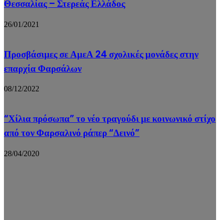
Θεσσαλίας – Στερεάς Ελλάδος
26/01/2021
Προσβάσιμες σε ΑμεΑ 24 σχολικές μονάδες στην
επαρχία Φαρσάλων
08/12/2022
“Χίλια πρόσωπα” το νέο τραγούδι με κοινωνικό στίχο
από τον Φαρσαλινό ράπερ “Δεινό”
28/04/2020