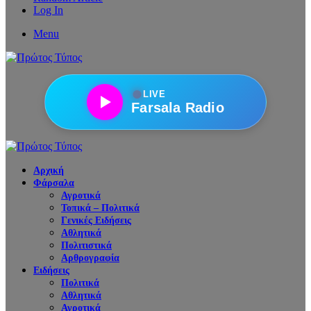
Log In
Menu
●
LIVE
Farsala Radio
Αρχική
Φάρσαλα
Αγροτικά
Τοπικά – Πολιτικά
Γενικές Ειδήσεις
Αθλητικά
Πολιτιστικά
Αρθρογραφία
Ειδήσεις
Πολιτικά
Αθλητικά
Αγροτικά