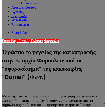
Πολιτιστικά
Αρχείο εκδόσεων
Αγγελίες
Εφημερίδα
Web Radio
Επικοινωνία
Search for
Front Page
Γενικές Ειδήσεις
Φάρσαλα
Τεράστιο το μέγεθος της καταστροφής
στην Επαρχία Φαρσάλων από το
“σφυροκόπημα” της κακοκαιρίας
“Daniel” (Φωτ.)
Με το πρώτο φως της ημέρας και με την ισχυρή βροχόπτωση να
έχει κοπάσει προς το παρών άρχισαν να φαίνονται τα πρώτα
σημάδια της τεράστιας καταστροφής που άφησε το “σφυροκόπημα”