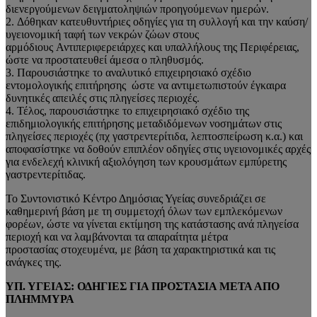
διενεργούμενων δειγματοληψιών προηγούμενων ημερών.
2.
Δόθηκαν κατευθυντήριες οδηγίες για τη συλλογή και την καύση/
υγειονομική ταφή των νεκρών ζώων στους
α
ρμόδιους
Αντιπεριφερειάρχες
και υπαλλήλους της Περιφέρειας
,
ώστε να προστατευθεί άμεσα ο πληθυσμός.
3.
Παρουσιάστηκε το αναλυτικό επιχειρησιακό σχέδιο
εντομολογικής επιτήρησης ώστε να αντιμετωπιστούν έγκαιρα
δυνητικές απειλές
στις πληγείσες περιοχές
.
4.
Τέλος, παρουσιάστηκε το επιχειρησιακό σχέδιο της
επιδημιολογικής επιτήρησης μεταδιδόμενων νοσημάτων στις
πληγείσες περιοχές (πχ γαστρεντερίτιδα,
λεπτοσπείρωση
κ.α.) και
αποφασίστηκε να δοθούν επιπλέον οδηγίες στις υγειονομικές αρχές
για ενδελεχή κλινική αξιολόγηση των κρουσμάτων εμπύρετης
γαστρεντερίτιδας.
Το Συντονιστικό
Κέντρο Δημόσιας Υγείας
συνεδριάζει
σε
καθημερινή βάση
με τη συμμετοχή όλων των εμπλεκόμενων
φορέων, ώστε να γ
ίνεται εκτίμηση της κατάστασης
ανά πληγείσα
περιοχή και να λαμβάνονται τα απαραίτητα μέτρα
προστασίας
στοχευμένα
, με βάση τα χαρακτηριστικά και τις
ανάγκες της.
ΥΠ. ΥΓΕΙΑΣ:
ΟΔΗΓΙΕΣ ΓΙΑ ΠΡΟΣΤΑΣΙΑ ΜΕΤΑ ΑΠΟ
ΠΛΗΜΜΥΡΑ