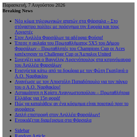
Παρασκευή, 7 Αυγούστου 2026
Breaking News
Νέο κύμα τηλεφωνικών απατών στα Φάρσαλα – Στο
στόχαστρο πολίτες με πρόσχημα την Εφορία και τους
Λογιστές
Στον Αχιλλέα Φαρσάλων τα αδέρφια Φούσα!
Έπεσε η αυλαία του Πρωταθλήματος 5Χ5 του Δήμου
Φαρσάλων – Πρωταθλητές του Champions Cup οι Aces
κατέκτησαν το Challenge Cup οι Άμπαλοι United
Συνεχίζει και ο Βαγγέλης Αρσενόπουλος στα κιτρινόμαυρα
του Αχιλλέα Φαρσάλων
Ενισχύεται κάτω από τα δοκάρια με τον Φώτη Γκατζανά ο
Α.Ο. Ναρθακίου
Ανανέωσε με τον Αποστόλη Παπαδόπουλο για τον πάγκο
του ο Α.Ο. Ναρθακίου!
Ασταμάτητη η Κρίστι Αναγνωστοπούλου – Πρωταθλήτρια
Ελλάδας για 15η φορά!
Πώς να καταλάβεις αν ένα κόσμημα είναι ποιοτικό πριν το
αγοράσεις
Διπλή επιστροφή στον Αχιλλέα Φαρσάλων!
Ενοικιάζεται διαμέρισμα στα Φάρσαλα
Sidebar
Random Article