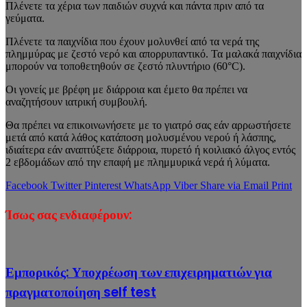
Πλένετε τα χέρια των παιδιών συχνά και πάντα πριν από τα
γεύματα.
Πλένετε τα παιχνίδια που έχουν μολυνθεί από τα νερά της
πλημμύρας με ζεστό νερό και απορρυπαντικό. Τα μαλακά παιχνίδια
μπορούν να τοποθετηθούν σε ζεστό πλυντήριο (60°
C
).
Οι γονείς με βρέφη με διάρροια και έμετο θα πρέπει να
αναζητήσουν ιατρική συμβουλή.
Θα πρέπει να επικοινωνήσετε με το γιατρό σας εάν αρρωστήσετε
μετά από κατά λάθος κατάποση μολυσμένου νερού ή λάσπης,
ιδιαίτερα εάν αναπτύξετε διάρροια, πυρετό ή κοιλιακό άλγος εντός
2 εβδομάδων από την επαφή με
πλημμυρικά
νερά ή λύματα.
Facebook
Twitter
Pinterest
WhatsApp
Viber
Share via Email
Print
Ίσως σας ενδιαφέρουν:
Εμπορικός: Υποχρέωση των επιχειρηματιών για
πραγματοποίηση self test