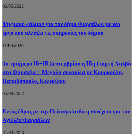
06/05/2021
Ψηφιακό «άλμα» για τον δήμο Φαρσάλων με νέο
έργο που αλλάζει τις υπηρεσίες του δήμου
11/03/2026
Το τριήμερο 16-18 Σεπτεμβρίου η 15η Γιορτή Χαλβά
στα Φάρσαλα – Μεγάλη συναυλία με Κουρκούλη,
Παπαδόπουλο, Κελεκίδου
05/09/2022
Εντός έδρας με την Πελασγιώτιδα η συνέχεια για τον
Αχιλλέα Φαρσάλων
31/03/2023