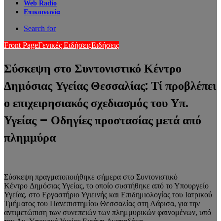
Web Radio
Επικοινωνία
Search for
Front Page
Γενικές Ειδήσεις
Ειδήσεις
Σύσκεψη στο Συντονιστικό Κέντρο
Δημόσιας Υγείας Θεσσαλίας: Τί προβλέπει
ο επιχειρησιακός σχεδιασμός του Υπ.
Υγείας – Οδηγίες προστασίας μετά από
πλημμύρα
Σύσκεψη π
ραγματοποιήθηκε
σήμερα
στο
Συντονιστικό
Κέντρο
Δημόσιας Υγείας
, το οποίο
συ
στήθηκε από το Υπουργείο
Υγείας, στο Εργαστήριο Υγιεινής και Επιδημιολογίας του Ιατρικού
Τμήματος του Πανεπιστημίου Θεσσαλίας
στη Λάρισα,
για την
αντιμετώπιση των συνεπειών των
πλημμυρικών
φαινομένων
, υπό