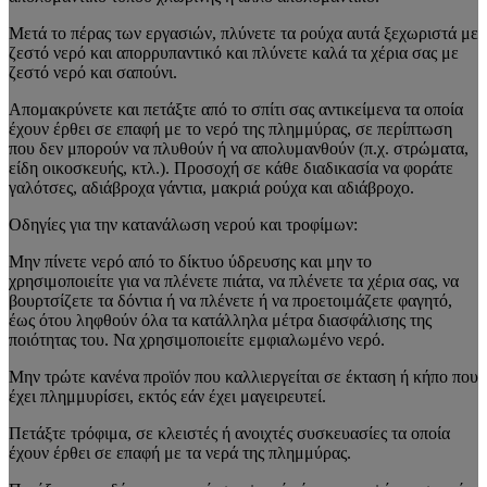
Μετά το πέρας των εργασιών, πλύνετε τα ρούχα αυτά ξεχωριστά με
ζεστό νερό και απορρυπαντικό και πλύνετε καλά τα χέρια σας με
ζεστό νερό και σαπούνι.
Απομακρύνετε και πετάξτε από το σπίτι σας αντικείμενα τα οποία
έχουν έρθει σε επαφή με το νερό της πλημμύρας, σε περίπτωση
που δεν μπορούν να πλυθούν ή να απολυμανθούν (π.χ. στρώματα,
είδη οικοσκευής, κτλ.). Προσοχή σε κάθε διαδικασία να φοράτε
γαλότσες, αδιάβροχα γάντια, μακριά ρούχα και αδιάβροχο.
Οδηγίες για την κατανάλωση νερού και τροφίμων:
Μην πίνετε νερό από το δίκτυο ύδρευσης και μην το
χρησιμοποιείτε για να πλένετε πιάτα, να πλένετε τα χέρια σας, να
βουρτσίζετε τα δόντια ή να πλένετε ή να προετοιμάζετε φαγητό,
έως ότου ληφθούν όλα τα κατάλληλα μέτρα διασφάλισης της
ποιότητας του. Να χρησιμοποιείτε εμφιαλωμένο νερό.
Μην τρώτε κανένα προϊόν που καλλιεργείται σε έκταση ή κήπο που
έχει πλημμυρίσει, εκτός εάν έχει μαγειρευτεί.
Πετάξτε τρόφιμα, σε κλειστές ή ανοιχτές συσκευασίες τα οποία
έχουν έρθει σε επαφή με τα νερά της πλημμύρας.