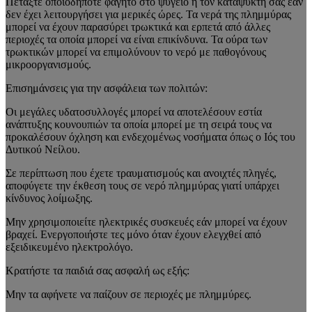
Πετάξτε οποιοδήποτε φαγητό στο ψυγείο ή τον καταψύκτη σας εάν
δεν έχει λειτουργήσει για μερικές ώρες. Τα νερά της πλημμύρας
μπορεί να έχουν παρασύρει τρωκτικά και ερπετά από άλλες
περιοχές τα οποία μπορεί να είναι επικίνδυνα. Τα ούρα των
τρωκτικών μπορεί να επιμολύνουν το νερό με παθογόνους
μικροοργανισμούς.
Επισημάνσεις για την ασφάλεια των πολιτών:
Οι μεγάλες
υδατοσυλλογές
μπορεί να αποτελέσουν εστία
ανάπτυξης κουνουπιών τα οποία μπορεί με τη σειρά τους να
προκαλέσουν όχληση και ενδεχομένως νοσήματα όπως ο Ιός του
Δυτικού Νείλου.
Σε περίπτωση που έχετε τραυματισμούς και ανοιχτές πληγές,
αποφύγετε την έκθεση τους σε νερό πλημμύρας γιατί υπάρχει
κίνδυνος λοίμωξης.
Μην χρησιμοποιείτε ηλεκτρικές συσκευές εάν μπορεί να έχουν
βραχεί. Ενεργοποιήστε τες μόνο όταν έχουν ελεγχθεί από
εξειδικευμένο ηλεκτρολόγο.
K
ρατήστε
τα παιδιά σας ασφαλή ως εξής:
Μην τα αφήνετε να παίζουν σε περιοχές με πλημμύρες.