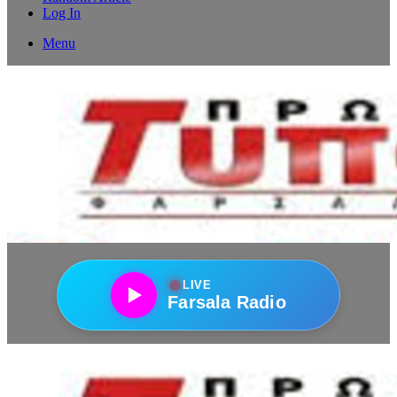
Log In
Menu
●
LIVE
Farsala Radio