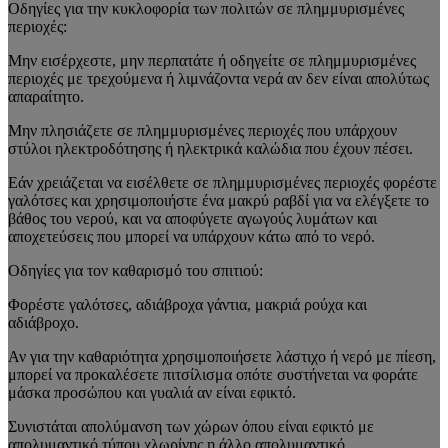
Οδηγίες για την κυκλοφορία των πολιτών σε πλημμυρισμένες
περιοχές:
Μην εισέρχεστε, μην περπατάτε ή οδηγείτε σε πλημμυρισμένες
περιοχές με τρεχούμενα ή λιμνάζοντα νερά αν δεν είναι απολύτως
απαραίτητο.
Μην πλησιάζετε σε πλημμυρισμένες περιοχές που υπάρχουν
στύλοι ηλεκτροδότησης ή ηλεκτρικά καλώδια που έχουν πέσει.
Εάν χρειάζεται να εισέλθετε σε πλημμυρισμένες περιοχές φορέστε
γαλότσες και χρησιμοποιήστε ένα μακρύ ραβδί για να ελέγξετε το
βάθος του νερού, και να αποφύγετε αγωγούς λυμάτων και
αποχετεύσεις που μπορεί να υπάρχουν κάτω από το νερό.
Οδηγίες για τον καθαρισμό του σπιτιού
:
Φορέστε γαλότσες, αδιάβροχα γάντια, μακριά ρούχα και
αδιάβροχο.
Αν για την καθαριότητα χρησιμοποιήσετε λάστιχο ή νερό με πίεση,
μπορεί να προκαλέσετε πιτσίλισμα οπότε συστήνεται να φοράτε
μάσκα προσώπου και γυαλιά αν είναι εφικτό.
Συνιστάται απολύμανση των χώρων όπου είναι εφικτό με
απολυμαντικό τύπου χλωρίνης η άλλο απολυμαντικό.