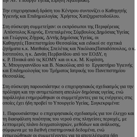
την
Αν
.
Υπουργό Υγείας Ειρήνη
Αγαπηδάκη
.
Την
επιχειρησιακή δράση του Κέντρου συντονίζει ο Καθηγητής
Υγιεινής και Επιδημιολογίας Χρήστος
Χατζηχριστοδούλου
.
Στη σύσκεψη συμμετείχαν:
οι εκπρόσωποι της Περιφέρειας
A
πόστολος
Κομνός
, Εντεταλμένος
Σύμβουλος Δημόσιας Υγείας
και
Γεώργιος
Ζήγρας
,
Δ/ντής Δημόσιας Υγείας,
οι
Καθηγητές
Π
ανεπιστημίου Θεσσαλίας και ειδικοί σε σχετικά
ζητήματα
κ.κ
.
Μ
ατθαίος
Σπελέτας
και
Ν
ικόλαος
Παπαδόπουλος,
ο
κ.
Ινστιτούτο
, η
κ.
Δανάη
Περβανίδου
από τον ΕΟΔΥ, η
κ.
Ρ
.
Πινακά
από τις ΚΟΜΥ
και οι
κ.κ
. Μ. Κυρίτση,
Χ.
Μπογογιαννίδου
και
Β.
Νακούλας
από το Εργαστήριο Υγιεινής
και Επιδημιολογίας του Τμήματος Ιατρικής του Π
ανεπιστημίου
Θεσσαλίας.
Στη σύσκεψη παρουσιάστηκε ο
επιχειρησιακός
σχεδιασμός για την
πρόληψη και την αντιμετώπιση απειλών δημόσιας υγείας, ενώ
παράλληλα ενημερώθηκαν οι συμμετέχοντες για τις ενέργειες στις
οποίες έχει ήδη προβεί το Υπουργείο Υγείας. Συγκεκριμένα:
1.
Παρουσιάστηκε ο επιχειρησιακός σχεδιασμός για τον έλεγχο και
τη δ
ιασφάλιση ποιότητας
του
νερού
στις πληγείσες περιοχές, με
λεπτομερές πλάνο δειγματοληψιών, μεθόδων και ανάλυσης,
σύμφωνα με τα διεθνή επιστημονικά δεδομένα, ενώ
ενημερώθηκαν οι συμμετέχοντες για τα αποτελέσματα ήδη