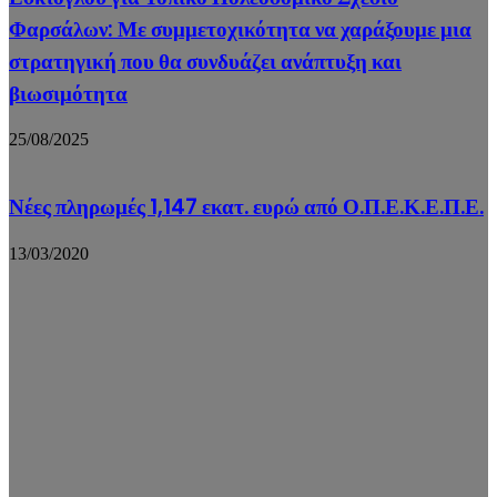
Φαρσάλων: Με συμμετοχικότητα να χαράξουμε μια
στρατηγική που θα συνδυάζει ανάπτυξη και
βιωσιμότητα
25/08/2025
Νέες πληρωμές 1,147 εκατ. ευρώ από Ο.Π.Ε.Κ.Ε.Π.Ε.
13/03/2020