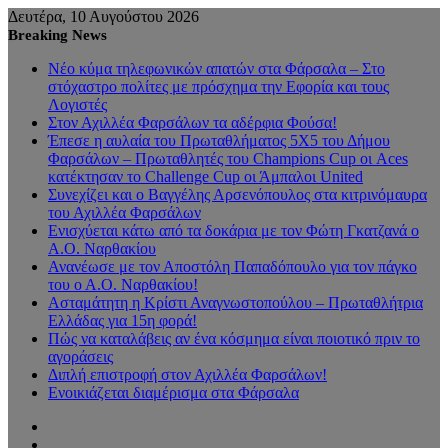
Δευτέρα, 10 Αυγούστου 2026
Breaking News
Νέο κύμα τηλεφωνικών απατών στα Φάρσαλα – Στο
στόχαστρο πολίτες με πρόσχημα την Εφορία και τους
Λογιστές
Στον Αχιλλέα Φαρσάλων τα αδέρφια Φούσα!
Έπεσε η αυλαία του Πρωταθλήματος 5Χ5 του Δήμου
Φαρσάλων – Πρωταθλητές του Champions Cup οι Aces
κατέκτησαν το Challenge Cup οι Άμπαλοι United
Συνεχίζει και ο Βαγγέλης Αρσενόπουλος στα κιτρινόμαυρα
του Αχιλλέα Φαρσάλων
Ενισχύεται κάτω από τα δοκάρια με τον Φώτη Γκατζανά ο
Α.Ο. Ναρθακίου
Ανανέωσε με τον Αποστόλη Παπαδόπουλο για τον πάγκο
του ο Α.Ο. Ναρθακίου!
Ασταμάτητη η Κρίστι Αναγνωστοπούλου – Πρωταθλήτρια
Ελλάδας για 15η φορά!
Πώς να καταλάβεις αν ένα κόσμημα είναι ποιοτικό πριν το
αγοράσεις
Διπλή επιστροφή στον Αχιλλέα Φαρσάλων!
Ενοικιάζεται διαμέρισμα στα Φάρσαλα
Sidebar
Random