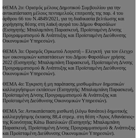
ΘΕΜΑ 2ο: Ορισμός μέλους Δημοτικού Συμβουλίου για την
αντικατάσταση μέλους πενταμελούς επιτροπής της παρ. 4 του
άρθρου 66 του Ν.4849/2021, για τη διαδικασία βελτίωσης και
χορήγησης θέσης στη λαϊκή αγορά του Δήμου Φαρσάλων
(Εισηγητής: Μπαλαμπάνη Παρασκευή, Προϊσταμένη Δ/νσης
Προγραμματισμού & Ανάπτυξης και Προϊσταμένη Διεύθυνσης
Οικονομικών Υπηρεσιών).
ΘΕΜΑ 3ο: Ορισμός Ορκωτού Λογιστή – Ελεγκτή για τον έλεγχο
των οικονομικών καταστάσεων του Δήμου Φαρσάλων χρήσης
2022 (Εισηγητής: Μπαλαμπάνη Παρασκευή, Προϊσταμένη Δ/νσης
Προγραμματισμού & Ανάπτυξης και Προϊσταμένη Διεύθυνσης
Οικονομικών Υπηρεσιών).
ΘΕΜΑ 4ο: Έγκριση ή μη παράτασης μισθωμάτων δημοτικών
καλλιεργήσιμων εκτάσεων (Εισηγητής: Μπαλαμπάνη Παρασκευή,
Προϊσταμένη Δ/νσης Προγραμματισμού & Ανάπτυξης και
Προϊσταμένη Διεύθυνσης Οικονομικών Υπηρεσιών).
ΘΕΜΑ 5ο: Αντικατάσταση μισθωτή (λόγω θανάτου) δημοτικής
καλλιεργήσιμης έκτασης 88,4 στρεμ. στη θέση «Άγιος Αθανάσιος»
της Κοινότητας Κάτω Βασιλικών (Εισηγητής: Μπαλαμπάνη
Παρασκευή, Προϊσταμένη Δ/νσης Προγραμματισμού & Ανάπτυξης
και Προϊσταμένη Διεύθυνσης Οικονομικών Υπηρεσιών).