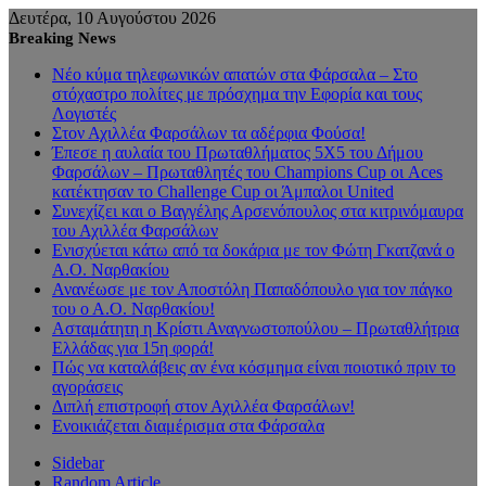
Δευτέρα, 10 Αυγούστου 2026
Breaking News
Νέο κύμα τηλεφωνικών απατών στα Φάρσαλα – Στο
στόχαστρο πολίτες με πρόσχημα την Εφορία και τους
Λογιστές
Στον Αχιλλέα Φαρσάλων τα αδέρφια Φούσα!
Έπεσε η αυλαία του Πρωταθλήματος 5Χ5 του Δήμου
Φαρσάλων – Πρωταθλητές του Champions Cup οι Aces
κατέκτησαν το Challenge Cup οι Άμπαλοι United
Συνεχίζει και ο Βαγγέλης Αρσενόπουλος στα κιτρινόμαυρα
του Αχιλλέα Φαρσάλων
Ενισχύεται κάτω από τα δοκάρια με τον Φώτη Γκατζανά ο
Α.Ο. Ναρθακίου
Ανανέωσε με τον Αποστόλη Παπαδόπουλο για τον πάγκο
του ο Α.Ο. Ναρθακίου!
Ασταμάτητη η Κρίστι Αναγνωστοπούλου – Πρωταθλήτρια
Ελλάδας για 15η φορά!
Πώς να καταλάβεις αν ένα κόσμημα είναι ποιοτικό πριν το
αγοράσεις
Διπλή επιστροφή στον Αχιλλέα Φαρσάλων!
Ενοικιάζεται διαμέρισμα στα Φάρσαλα
Sidebar
Random Article