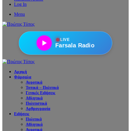
Log In
Menu
●
LIVE
Farsala Radio
Αρχική
Φάρσαλα
Αγροτικά
Τοπικά – Πολιτικά
Γενικές Ειδήσεις
Αθλητικά
Πολιτιστικά
Αρθρογραφία
Ειδήσεις
Πολιτικά
Αθλητικά
Αγροτικά