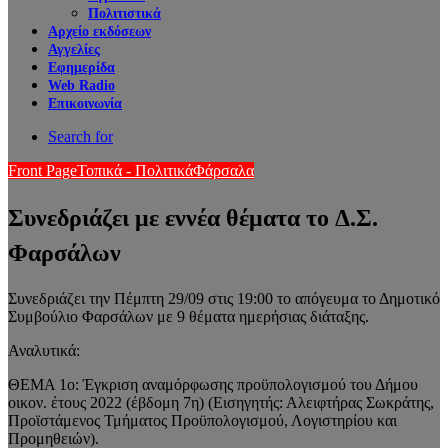
Πολιτιστικά
Αρχείο εκδόσεων
Αγγελίες
Εφημερίδα
Web Radio
Επικοινωνία
Search for
Front Page
Τοπικά - Πολιτικά
Φάρσαλα
Συνεδριάζει με εννέα θέματα το Δ.Σ.
Φαρσάλων
Συνεδριάζει την Πέμπτη 29/09 στις 19:00 το απόγευμα το Δημοτικό
Συμβούλιο Φαρσάλων με 9 θέματα ημερήσιας διάταξης.
Αναλυτικά:
ΘΕΜΑ 1ο: Έγκριση αναμόρφωσης προϋπολογισμού του Δήμου
οικον. έτους 2022 (έβδομη 7η) (Εισηγητής: Αλειφτήρας Σωκράτης,
Προϊστάμενος Τμήματος Προϋπολογισμού, Λογιστηρίου και
Προμηθειών).