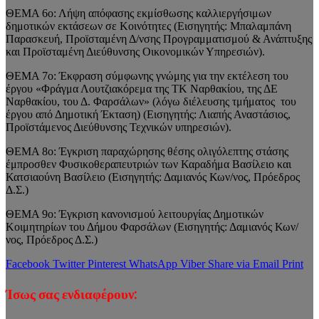
ΘΕΜΑ 6ο: Λήψη απόφασης εκμίσθωσης καλλιεργήσιμων
δημοτικών εκτάσεων σε Κοινότητες (Εισηγητής: Μπαλαμπάνη
Παρασκευή, Προϊσταμένη Δ/νσης Προγραμματισμού & Ανάπτυξης
και Προϊσταμένη Διεύθυνσης Οικονομικών Υπηρεσιών).
ΘΕΜΑ 7ο: Έκφραση σύμφωνης γνώμης για την εκτέλεση του
έργου «Φράγμα Λουτζιακόρεμα της ΤΚ Ναρθακίου, της ΔΕ
Ναρθακίου, του Δ. Φαρσάλων» (λόγω διέλευσης τμήματος του
έργου από Δημοτική Έκταση) (Εισηγητής: Λιαπής Αναστάσιος,
Προϊστάμενος Διεύθυνσης Τεχνικών υπηρεσιών).
ΘΕΜΑ 8ο: Έγκριση παραχώρησης θέσης ολιγόλεπτης στάσης
έμπροσθεν Φυσικοθεραπευτριών των Καραδήμα Βασίλειο και
Κατσιαούνη Βασίλειο (Εισηγητής: Δαμιανός Κων/νος, Πρόεδρος
Δ.Σ.)
ΘΕΜΑ 9ο: Έγκριση κανονισμού λειτουργίας Δημοτικών
Κοιμητηρίων του Δήμου Φαρσάλων (Εισηγητής: Δαμιανός Κων/
νος, Πρόεδρος Δ.Σ.)
Facebook
Twitter
Pinterest
WhatsApp
Viber
Share via Email
Print
Ίσως σας ενδιαφέρουν: