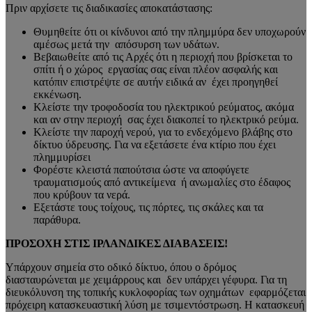
Πριν αρχίσετε τις διαδικασίες αποκατάστασης:
Θυμηθείτε ότι οι κίνδυνοι από την πλημμύρα δεν υποχωρούν
αμέσως μετά την απόσυρση των υδάτων.
Βεβαιωθείτε από τις Αρχές ότι η περιοχή που βρίσκεται το
σπίτι ή ο χώρος εργασίας σας είναι πλέον ασφαλής και
κατόπιν επιστρέψτε σε αυτήν ειδικά αν έχει προηγηθεί
εκκένωση.
Κλείστε την τροφοδοσία του ηλεκτρικού ρεύματος, ακόμα
και αν στην περιοχή σας έχει διακοπεί το ηλεκτρικό ρεύμα.
Κλείστε την παροχή νερού, για το ενδεχόμενο βλάβης στο
δίκτυο ύδρευσης. Για να εξετάσετε ένα κτίριο που έχει
πλημμυρίσει
Φορέστε κλειστά παπούτσια ώστε να αποφύγετε
τραυματισμούς από αντικείμενα ή ανωμαλίες στο έδαφος
που κρύβουν τα νερά.
Εξετάστε τους τοίχους, τις πόρτες, τις σκάλες και τα
παράθυρα.
ΠΡΟΣΟΧΗ ΣΤΙΣ ΙΡΛΑΝΔΙΚΕΣ ΔΙΑΒΑΣΕΙΣ!
Υπάρχουν σημεία στο οδικό δίκτυο, όπου ο δρόμος
διασταυρώνεται με χειμάρρους και δεν υπάρχει γέφυρα. Για τη
διευκόλυνση της τοπικής κυκλοφορίας των οχημάτων εφαρμόζεται
πρόχειρη κατασκευαστική λύση με τσιμεντόστρωση. Η κατασκευή