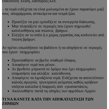
επικίνδυνη κλίση, λασποροές κλπ.
– τα νερά ενδέχεται να είναι μολυσμένα αν έχουν παρασύρει μαζί
τους απορρίμματα, αντικείμενα και νεκρά ζώα.
Προσέξτε να μην εμποδίζετε τα συνεργεία διάσωσης.
Μην πλησιάζετε σε περιοχές που έχουν σημειωθεί
κατολισθήσεις και πτώσεις βράχων.
Ελέγξτε αν το σπίτι ή ο χώρος εργασίας σας κινδυνεύει από
πτώση βράχων.
Αν πρέπει οπωσδήποτε να βαδίσετε ή να οδηγήσετε σε περιοχές
που έχουν πλημμυρίσει
Προσπαθήστε να βρείτε σταθερό έδαφος.
Αποφύγετε νερά που ρέουν.
Αν βρεθείτε μπροστά σε δρόμο που έχει πλημμυρίσει
σταματήστε και αλλάξτε κατεύθυνση.
Αποφύγετε τα λιμνάζοντα νερά. Ενδέχεται να αποτελέσουν
καλούς αγωγούς ηλεκτρικού ρεύματος καθώς κρύβουν
υπόγεια καλώδια ή διαρροές από εγκαταστάσεις.
Ακολουθήστε πιστά τις οδηγίες των αρμόδιων Αρχών.
ΤΙ ΝΑ ΚΑΝΕΤΕ ΚΑΤΑ ΤΗΝ ΑΠΟΚΑΤΑΣΤΑΣΗ ΤΩΝ
ΖΗΜΙΩΝ