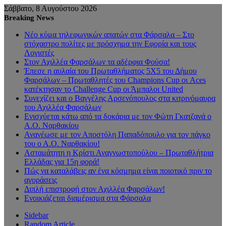
Σάββατο, 8 Αυγούστου 2026
Breaking News
Νέο κύμα τηλεφωνικών απατών στα Φάρσαλα – Στο
στόχαστρο πολίτες με πρόσχημα την Εφορία και τους
Λογιστές
Στον Αχιλλέα Φαρσάλων τα αδέρφια Φούσα!
Έπεσε η αυλαία του Πρωταθλήματος 5Χ5 του Δήμου
Φαρσάλων – Πρωταθλητές του Champions Cup οι Aces
κατέκτησαν το Challenge Cup οι Άμπαλοι United
Συνεχίζει και ο Βαγγέλης Αρσενόπουλος στα κιτρινόμαυρα
του Αχιλλέα Φαρσάλων
Ενισχύεται κάτω από τα δοκάρια με τον Φώτη Γκατζανά ο
Α.Ο. Ναρθακίου
Ανανέωσε με τον Αποστόλη Παπαδόπουλο για τον πάγκο
του ο Α.Ο. Ναρθακίου!
Ασταμάτητη η Κρίστι Αναγνωστοπούλου – Πρωταθλήτρια
Ελλάδας για 15η φορά!
Πώς να καταλάβεις αν ένα κόσμημα είναι ποιοτικό πριν το
αγοράσεις
Διπλή επιστροφή στον Αχιλλέα Φαρσάλων!
Ενοικιάζεται διαμέρισμα στα Φάρσαλα
Sidebar
Random Article