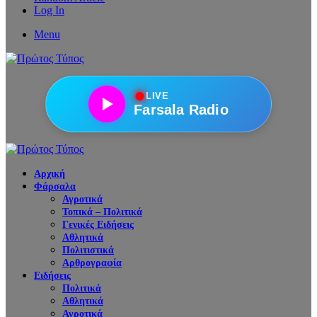
Log In
Menu
●
LIVE
Farsala Radio
Αρχική
Φάρσαλα
Αγροτικά
Τοπικά – Πολιτικά
Γενικές Ειδήσεις
Αθλητικά
Πολιτιστικά
Αρθρογραφία
Ειδήσεις
Πολιτικά
Αθλητικά
Αγροτικά