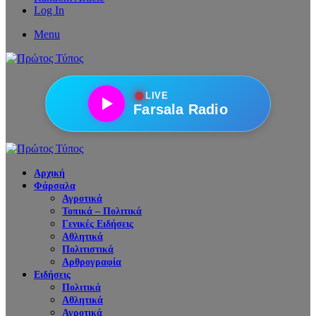
Log In
Menu
●
LIVE
Farsala Radio
Αρχική
Φάρσαλα
Αγροτικά
Τοπικά – Πολιτικά
Γενικές Ειδήσεις
Αθλητικά
Πολιτιστικά
Αρθρογραφία
Ειδήσεις
Πολιτικά
Αθλητικά
Αγροτικά