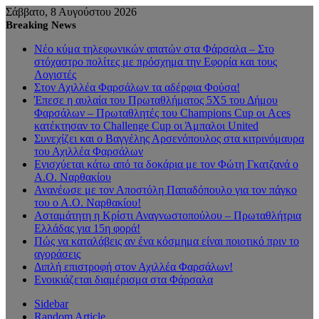
Σάββατο, 8 Αυγούστου 2026
Breaking News
Νέο κύμα τηλεφωνικών απατών στα Φάρσαλα – Στο
στόχαστρο πολίτες με πρόσχημα την Εφορία και τους
Λογιστές
Στον Αχιλλέα Φαρσάλων τα αδέρφια Φούσα!
Έπεσε η αυλαία του Πρωταθλήματος 5Χ5 του Δήμου
Φαρσάλων – Πρωταθλητές του Champions Cup οι Aces
κατέκτησαν το Challenge Cup οι Άμπαλοι United
Συνεχίζει και ο Βαγγέλης Αρσενόπουλος στα κιτρινόμαυρα
του Αχιλλέα Φαρσάλων
Ενισχύεται κάτω από τα δοκάρια με τον Φώτη Γκατζανά ο
Α.Ο. Ναρθακίου
Ανανέωσε με τον Αποστόλη Παπαδόπουλο για τον πάγκο
του ο Α.Ο. Ναρθακίου!
Ασταμάτητη η Κρίστι Αναγνωστοπούλου – Πρωταθλήτρια
Ελλάδας για 15η φορά!
Πώς να καταλάβεις αν ένα κόσμημα είναι ποιοτικό πριν το
αγοράσεις
Διπλή επιστροφή στον Αχιλλέα Φαρσάλων!
Ενοικιάζεται διαμέρισμα στα Φάρσαλα
Sidebar
Random Article