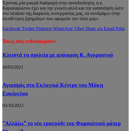
Έχοντας μία μακρά διαδρομή στην αυτοδιοίκηση, η κ.
Καραλαριώτου έχει και την γνώση αλλά και την κατανόηση ώστε
στο πλαίσιο της διαρκούς συνεργασίας μας, να συνδράμει στην
διευθέτηση ζητημάτων που αφορούν τον τόπο μας».
Facebook
Twitter
Pinterest
WhatsApp
Viber
Share via Email
Print
Ίσως σας ενδιαφέρουν:
Κλειστά τα σχολεία με απόφαση Κ. Αγοραστού
10/03/2021
Αγιασμός στο Εκλογικό Κέντρο του Μάκη
Εσκίογλου
03/10/2023
“Αλλάζω” το νέο τραγούδι του Φαρσαλινού ράπερ