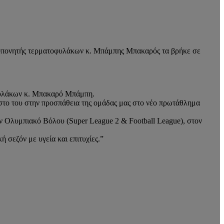
ροπονητής τερματοφυλάκων κ. Μπάμπης Μπακαρός τα βρήκε σε
οφυλάκων κ. Μπακαρό Μπάμπη.
πόστο του στην προσπάθεια της ομάδας μας στο νέο πρωτάθλημα
ν Ολυμπιακό Βόλου (Super League 2 & Football League), στον
σεζόν με υγεία και επιτυχίες.”