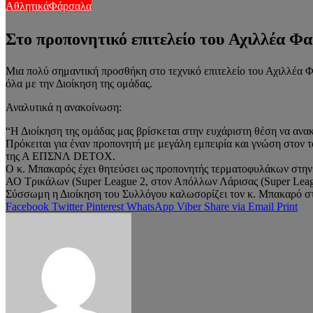
Αθλητικά
Φάρσαλα
Στο προπονητικό επιτελείο του Αχιλλέα
Μια πολύ σημαντική προσθήκη στο τεχνικό επιτελείο του Αχιλλέα
όλα με την Διοίκηση της ομάδας.
Αναλυτικά η ανακοίνωση:
“Η Διοίκηση της ομάδας μας βρίσκεται στην ευχάριστη θέση να αν
Πρόκειται για έναν προπονητή με μεγάλη εμπειρία και γνώση στον 
της Α ΕΠΣΝΛ DETOX.
Ο κ. Μπακαρός έχει θητεύσει ως προπονητής τερματοφυλάκων στην 
ΑΟ Τρικάλων (Super League 2, στον Απόλλων Λάρισας (Super Leag
Σύσσωμη η Διοίκηση του Συλλόγου καλωσορίζει τον κ. Μπακαρό στην
Facebook
Twitter
Pinterest
WhatsApp
Viber
Share via Email
Print