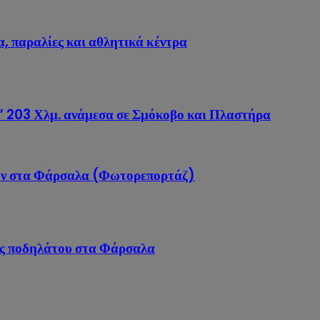
, παραλίες και αθλητικά κέντρα
203 Χλμ. ανάμεσα σε Σμόκοβο και Πλαστήρα
ών στα Φάρσαλα (Φωτορεπορτάζ)
ας ποδηλάτου στα Φάρσαλα