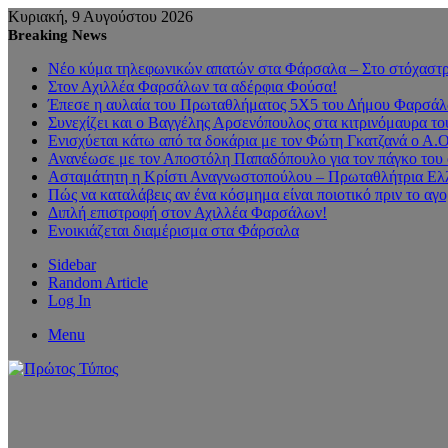
Κυριακή, 9 Αυγούστου 2026
Breaking News
Νέο κύμα τηλεφωνικών απατών στα Φάρσαλα – Στο στόχαστρο
Στον Αχιλλέα Φαρσάλων τα αδέρφια Φούσα!
Έπεσε η αυλαία του Πρωταθλήματος 5Χ5 του Δήμου Φαρσάλων
Συνεχίζει και ο Βαγγέλης Αρσενόπουλος στα κιτρινόμαυρα 
Ενισχύεται κάτω από τα δοκάρια με τον Φώτη Γκατζανά ο Α.
Ανανέωσε με τον Αποστόλη Παπαδόπουλο για τον πάγκο του 
Ασταμάτητη η Κρίστι Αναγνωστοπούλου – Πρωταθλήτρια Ελλ
Πώς να καταλάβεις αν ένα κόσμημα είναι ποιοτικό πριν το αγ
Διπλή επιστροφή στον Αχιλλέα Φαρσάλων!
Ενοικιάζεται διαμέρισμα στα Φάρσαλα
Sidebar
Random Article
Log In
Menu