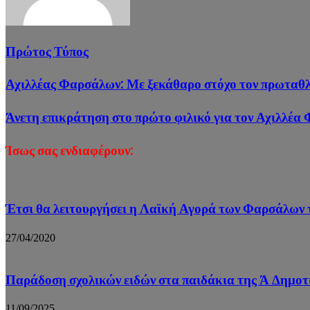
Πρώτος Τύπος
Αχιλλέας Φαρσάλων: Με ξεκάθαρο στόχο τον πρωταθλ
Άνετη επικράτηση στο πρώτο φιλικό για τον Αχιλλέα
Ίσως σας ενδιαφέρουν:
Έτσι θα λειτουργήσει η Λαϊκή Αγορά των Φαρσάλων 
27/04/2020
Παράδοση σχολικών ειδών στα παιδάκια της Ά Δημοτ
11/09/2025