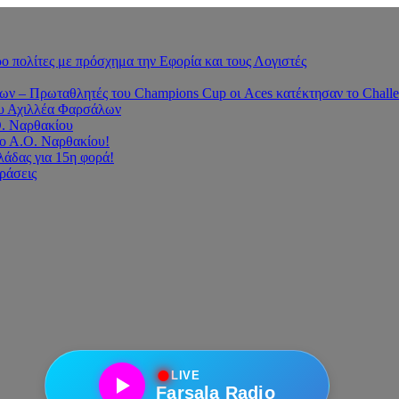
 πολίτες με πρόσχημα την Εφορία και τους Λογιστές
 – Πρωταθλητές του Champions Cup οι Aces κατέκτησαν το Challe
του Αχιλλέα Φαρσάλων
Ο. Ναρθακίου
ο Α.Ο. Ναρθακίου!
άδας για 15η φορά!
οράσεις
●
LIVE
Farsala Radio