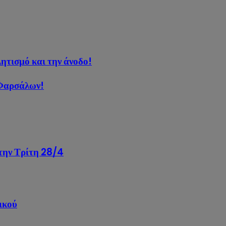
ητισμό και την άνοδο!
 Φαρσάλων!
την Τρίτη 28/4
ικού