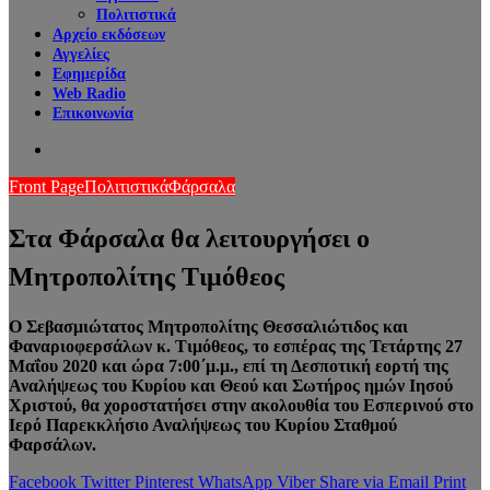
Πολιτιστικά
Αρχείο εκδόσεων
Αγγελίες
Εφημερίδα
Web Radio
Επικοινωνία
Search
for
Front Page
Πολιτιστικά
Φάρσαλα
Στα Φάρσαλα θα λειτουργήσει ο
Μητροπολίτης Τιμόθεος
Ο Σεβασμιώτατος Μητροπολίτης Θεσσαλιώτιδος και
Φαναριοφερσάλων κ. Τιμόθεος, το εσπέρας της Τετάρτης 27
Μαΐου 2020 και ώρα 7:00΄μ.μ., επί τη Δεσποτική εορτή της
Αναλήψεως του Κυρίου και Θεού και Σωτήρος ημών Ιησού
Χριστού, θα χοροστατήσει στην ακολουθία του Εσπερινού στο
Ιερό Παρεκκλήσιο Αναλήψεως του Κυρίου Σταθμού
Φαρσάλων.
Facebook
Twitter
Pinterest
WhatsApp
Viber
Share via Email
Print