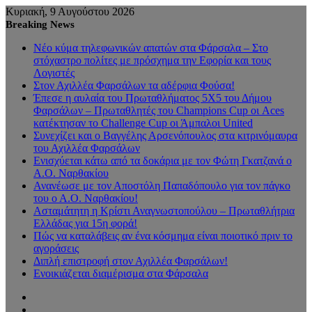
Κυριακή, 9 Αυγούστου 2026
Breaking News
Νέο κύμα τηλεφωνικών απατών στα Φάρσαλα – Στο
στόχαστρο πολίτες με πρόσχημα την Εφορία και τους
Λογιστές
Στον Αχιλλέα Φαρσάλων τα αδέρφια Φούσα!
Έπεσε η αυλαία του Πρωταθλήματος 5Χ5 του Δήμου
Φαρσάλων – Πρωταθλητές του Champions Cup οι Aces
κατέκτησαν το Challenge Cup οι Άμπαλοι United
Συνεχίζει και ο Βαγγέλης Αρσενόπουλος στα κιτρινόμαυρα
του Αχιλλέα Φαρσάλων
Ενισχύεται κάτω από τα δοκάρια με τον Φώτη Γκατζανά ο
Α.Ο. Ναρθακίου
Ανανέωσε με τον Αποστόλη Παπαδόπουλο για τον πάγκο
του ο Α.Ο. Ναρθακίου!
Ασταμάτητη η Κρίστι Αναγνωστοπούλου – Πρωταθλήτρια
Ελλάδας για 15η φορά!
Πώς να καταλάβεις αν ένα κόσμημα είναι ποιοτικό πριν το
αγοράσεις
Διπλή επιστροφή στον Αχιλλέα Φαρσάλων!
Ενοικιάζεται διαμέρισμα στα Φάρσαλα
Sidebar
Random