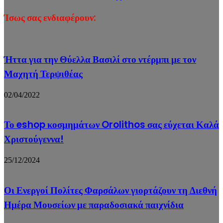
Ίσως σας ενδιαφέρουν:
Ήττα για την Θύελλα Βασιλί στο ντέρμπι με τον
Μαχητή Τερψιθέας
02/04/2022
Το eshop κοσμημάτων Orolithos σας εύχεται Καλά
Χριστούγεννα!
25/12/2024
Οι Ενεργοί Πολίτες Φαρσάλων γιορτάζουν τη Διεθνή
Ημέρα Μουσείων με παραδοσιακά παιχνίδια