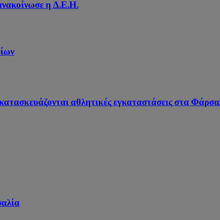
νακοίνωσε η Δ.Ε.Η.
ρίων
ακατασκευάζονται αθλητικές εγκαταστάσεις στα Φάρσ
σαλία