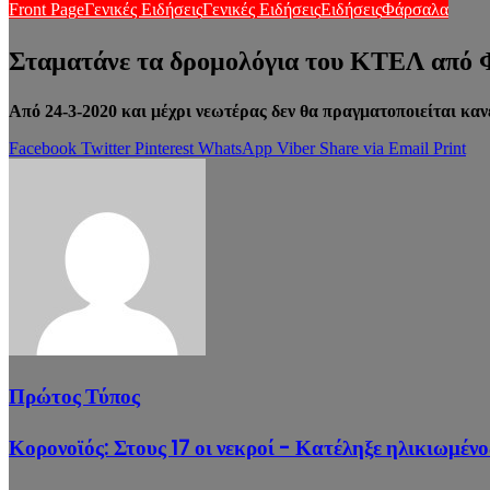
Front Page
Γενικές Ειδήσεις
Γενικές Ειδήσεις
Ειδήσεις
Φάρσαλα
Σταματάνε τα δρομολόγια του ΚΤΕΛ από
Από 24-3-2020 και μέχρι νεωτέρας δεν θα πραγματοποιείται κ
Facebook
Twitter
Pinterest
WhatsApp
Viber
Share via Email
Print
Πρώτος Τύπος
Κορονοϊός: Στους 17 οι νεκροί - Κατέληξε ηλικιωμέν