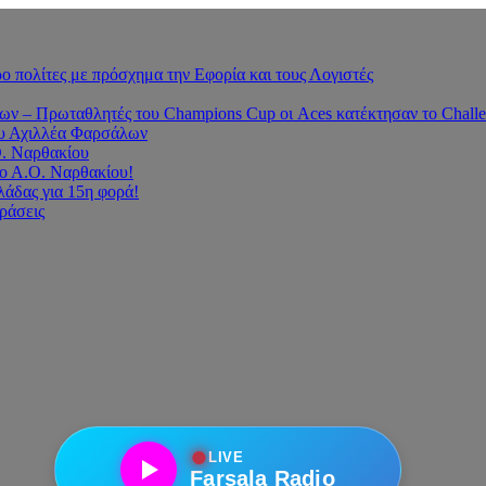
 πολίτες με πρόσχημα την Εφορία και τους Λογιστές
 – Πρωταθλητές του Champions Cup οι Aces κατέκτησαν το Challe
του Αχιλλέα Φαρσάλων
Ο. Ναρθακίου
ο Α.Ο. Ναρθακίου!
άδας για 15η φορά!
οράσεις
●
LIVE
Farsala Radio