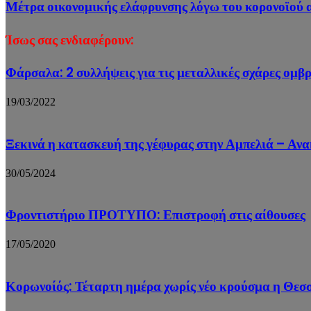
Μέτρα οικονομικής ελάφρυνσης λόγω του κορονοϊού α
Ίσως σας ενδιαφέρουν:
Φάρσαλα: 2 συλλήψεις για τις μεταλλικές σχάρες ομβ
19/03/2022
Ξεκινά η κατασκευή της γέφυρας στην Αμπελιά – Αν
30/05/2024
Φροντιστήριο ΠΡΟΤΥΠΟ: Επιστροφή στις αίθουσες
17/05/2020
Κορωνοίός: Τέταρτη ημέρα χωρίς νέο κρούσμα η Θεσ